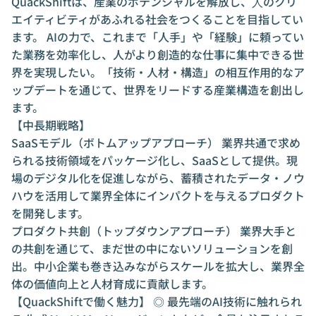
QuackShiftは、産業のポテンシャルを解放し、⼈のクリ
エイティビティがあふれる社会をつくることを目指してい
ます。 AIの力で、これまで「人手」や「経験」に頼ってい
た業務を効率化し、人がより創造的な仕事に集中できる世
界を実現したい。「技術・人材・構造」の相互作用的なア
ップデートを通じて、世界をリードする産業構造を創出し
ます。
【中長期戦略】
SaaSモデル（ボトムアップアプローチ） 業界共通で求め
られる技術領域をパッケージ化し、SaaSとして提供。現
場のデジタル化を促進しながら、蓄積されたデータ・ノウ
ハウを活用して業界全体にインパクトを与えるプロダクト
を開発します。
プロダクト共創（トップダウンアプローチ） 業界大手と
の共創を通じて、まだ世の中にないソリューションを創
出。中小企業も巻き込みながらスケールを拡大し、業界全
体の価値向上と人材育成に貢献します。
【QuackShiftで働く魅力】 ◎ 最先端のAI技術に触れられ