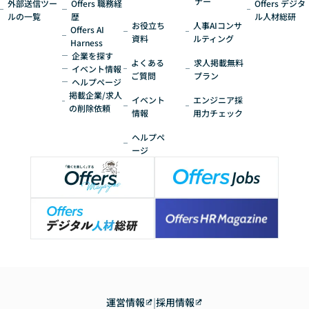
ナー
外部送信ツー
Offers 職務経
Offers デジタ
ルの一覧
歴
ル人材総研
お役立ち
人事AIコンサ
Offers AI
資料
ルティング
Harness
企業を探す
よくある
求人掲載無料
イベント情報
ご質問
プラン
ヘルプページ
掲載企業/求人
イベント
エンジニア採
の削除依頼
情報
用力チェック
ヘルプペ
ージ
運営情報
|
採用情報