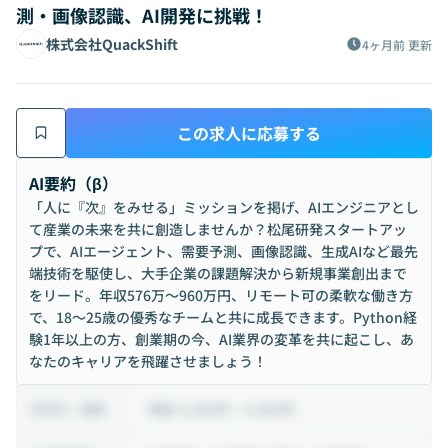
測・画像認識、AI開発に挑戦！
株式会社QuackShift
4ヶ月前
更新
この求人に応募する
AI要約（β）
「人に『次』をみせる」ミッションを掲げ、AIエンジニアとし
て産業の未来を共に創造しませんか？松尾研発スタートアッ
プで、AIエージェント、需要予測、画像認識、生成AIなど最先
端技術を駆使し、大手企業の課題解決から新規事業創出まで
をリード。年収576万〜960万円、リモート可の柔軟な働き方
で、18〜25歳の優秀なチームと共に成長できます。Python経
験1年以上の方、創業期の今、AI業界の変革を共に起こし、あ
なたのキャリアを飛躍させましょう！
時給 3,000円 ~ 5,000円
給与・報酬