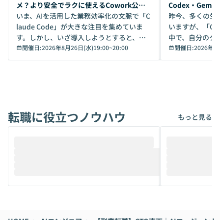
メ？より安全でラクに使えるCowork公開
Codex・Gem
デモ
いま、AIを活用した業務効率化の文脈で「C
昨今、多くの生
laude Code」が大きな注目を集めていま
いますが、「Code
す。しかし、いざ導入しようとすると、セ
中で、自分のタ
キュリティ面の懸念や権限管理のハードル
開催日:
2026年8月26日(水)19:00
~
20:00
いいのか」を自
開催日:
2026年8
から、気軽に使えないケースも多いのでは
か？ 「なんとなく誰かが良いと言っていた
ないでしょうか。 Coworkは、非エンジニ
から」「SNS
アでも簡単に安全に扱えるよう作られた機
ら」と、周りの
能です。そして実は、日常の業務領域であ
ている方も少な
れば「Coworkで十分にカバーできる」だ
Iのポテンシャル
転職に役立つノウハウ
けでなく、想像以上の範囲まで自動化でき
は、評判ではな
もっと見る
ることは、まだあまり知られていません。
ているAIを選ぶこ
そこで本イベントでは、メルカリで生成AI
もやり取りを重
推進を担当されているハヤカワ五味氏をお
まで文脈を忘れず
迎えし、Coworkを使った業務自動化の実
キストだけでな
際を、公開デモを交えてわかりやすくお伝
うときに一番打率が
えします。 前半のLTでは、ハヤカワ氏より
え、次々と新し
メルカリでの判断基準をもとに「なぜClau
それぞれの本当
de CodeはNGになりがちで、なぜCowork
スクごとに最適
なら安全なのか」を解説いただいた上で、C
すのは至難の業です。 そこで