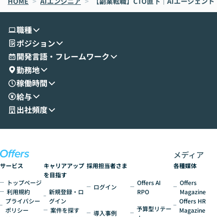
HOME
oworkの基本的な機能をご紹介いただきま
>
AIエンジニア
>
【副業転職】CTO直下｜AIエージェン
は、LLMのフ
す。 続く公開デモでは、実際にCoworkを
ント構築の最前
使ってワークフローを構築する様子をお見
社松尾研究所の尾
職種
せいただきます。数分でワークフローが完
e・Codex・G
ポジション
成する手軽さや、Gmail等の外部サービス
分けの考え方を紐
とセキュアに連携できるポイントなど、実
使わなくなった
開発言語・フレームワーク
演を通じて具体的なイメージをお届けしま
らではの視点でお
勤務地
す。 後半のディスカッションでは、セキュ
のAIに絞るべ
稼働時間
リティの考え方や社内導入の進め方など、
迷っている方か
給与
現場目線でさらに深掘りしていきます。
最適化したい方
「自分の業務をAIで自動化してみたいけ
ご参加をお待ち
出社頻度
ど、何から始めればいいかわからない」と
いう方にこそ参加いただきたいイベントで
す。
メディア
サービス
キャリアアップ
採用担当者さま
各種媒体
を目指す
トップページ
Offers AI
Offers
ログイン
利用規約
新規登録・ロ
RPO
Magazine
プライバシー
グイン
Offers HR
予算型リテー
ポリシー
案件を探す
Magazine
導入事例