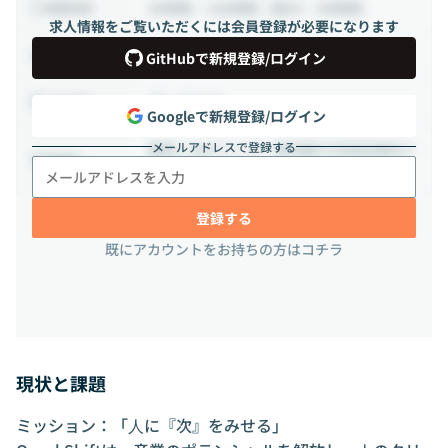
80時間 ~ 160時間（週20 ~ 40時間）
稼働時間
求人情報をご覧いただくには会員登録が必要になります
業務委託から正社員
雇用形態
GitHubで新規登録/ログイン
週2-3日出社
出社頻度
Googleで新規登録/ログイン
メールアドレスで登録する
御茶ノ水オフィス｜東京都千代⽥区神⽥⼩
勤務地
川町3丁⽬28−5 axle御茶ノ水 302号室
登録する
既にアカウントをお持ちの方はコチラ
現状と課題
ミッション：「⼈に『次』をみせる」