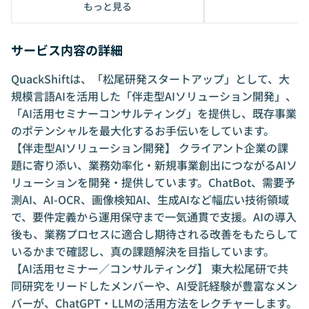
ckShiftに入社。 QuackShiftでは人事/
もっと見る
広報を担当。
サービス内容の詳細
QuackShiftは、「松尾研発スタートアップ」として、大
規模言語AIを活用した「伴走型AIソリューション開発」、
「AI活用セミナーコンサルティング」を提供し、既存事業
のポテンシャルを最大化するお手伝いをしています。
【伴走型AIソリューション開発】 クライアント企業の課
題に寄り添い、業務効率化・新規事業創出につながるAIソ
リューションを開発・提供しています。ChatBot、需要予
測AI、AI-OCR、画像検知AI、生成AIなど幅広い技術領域
で、要件定義から運用保守まで一気通貫で支援。AIの導入
後も、業務プロセスに適合し期待される改善をもたらして
いるかまで確認し、真の課題解決を目指しています。
【AI活用セミナー／コンサルティング】 東大松尾研で共
同研究をリードしたメンバーや、AI受託経験が豊富なメン
バーが、ChatGPT・LLMの活用方法をレクチャーします。