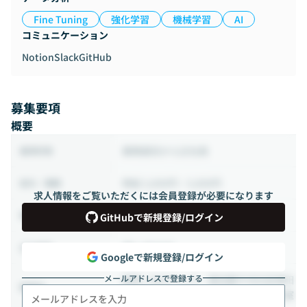
Fine Tuning
強化学習
機械学習
AI
コミュニケーション
Notion
Slack
GitHub
募集要項
概要
業務委託から正社員
雇用形態
時給 3,000円 ~ 5,000円
給与・報酬
求人情報をご覧いただくには会員登録が必要になります
80時間 ~ 160時間（週20 ~ 40時間）
稼働時間
GitHubで新規登録/ログイン
週2-3日出社
出社頻度
Googleで新規登録/ログイン
メールアドレスで登録する
御茶ノ水オフィス｜東京都千代⽥区神⽥
勤務地
⼩川町3丁⽬28−5 axle御茶ノ水 302号室