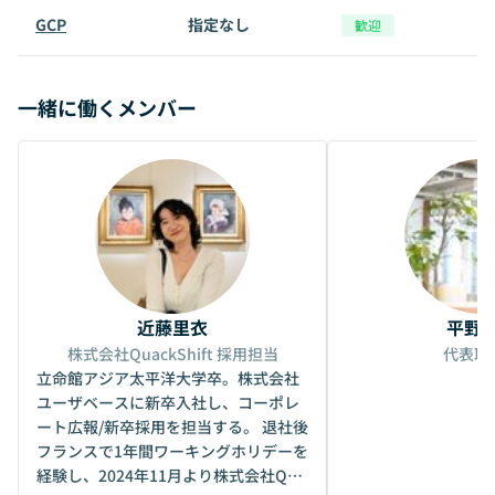
GCP
指定なし
歓迎
一緒に働くメンバー
近藤里衣
平野
株式会社QuackShift 採用担当
代表取
立命館アジア太平洋大学卒。株式会社
ユーザベースに新卒入社し、コーポレ
ート広報/新卒採用を担当する。 退社後
フランスで1年間ワーキングホリデーを
経験し、2024年11月より株式会社Qua