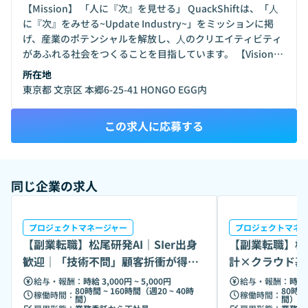
【Mission】 「人に『次』を見せる」 QuackShiftは、「⼈
に『次』をみせる~Update Industry~」をミッションに掲
げ、産業のポテンシャルを解放し、⼈のクリエイティビティ
があふれる社会をつくることを目指しています。 【Vision】
「『技術・人材・構造』の相互作用的なアップデートを実現
所在地
し、世界をリードする産業構造を創出する」 ・Structure -
東京都 文京区 本郷6-25-41 HONGO EGG内
産業構造 構造的な進化が、新技術を産業に昇華させる。 関
わる人々が成長し、価値が生まれる業界構造を構築。 ・
この求人に応募する
Talent - 人材 優れた人材が様々な業界から流入し、革新的な
テクノロジー活用を推進。 人材の専門性や経験が、業界文化
に影響を与え、構造変革を生み出す。 ・Technology - 技術
新技術の業界導入で、人材スキルの向上及び業務効率化を実
同じ企業の求人
現。 テクノロジー活用によって、新しいビジネスモデルを創
出や、構造改革を推進する。 ■中長期ビジョン □SaaSモデル
によるボトムアップアプローチ 業界全体で求められる共通技
プロジェクトマネージャー
プロジェクトマネ
術領域をパッケージ化し、SaaSとして提供。 SaaSの導入を
【副業転職】松尾研発AI｜SIer出身
【副業転職】松尾
通じて、業界水準の向上と現場のデジタル化を促進する。
歓迎｜「技術不問」顧客折衝が得意
計×クラウド基
QuackShiftに蓄積されたデータやノウハウを活用し、顧客
なPM募集
を募集
価値をさらに高めるとともに、業界に大きなインパクトを与
給与・報酬：
時給 3,000円 ~ 5,000円
給与・報酬：
時給 
80時間 ~ 160時間（週20 ~ 40時
80時間
えるプロダクトを開発する。 □プロダクト共創によるトップ
稼働時間：
稼働時間：
間）
間）