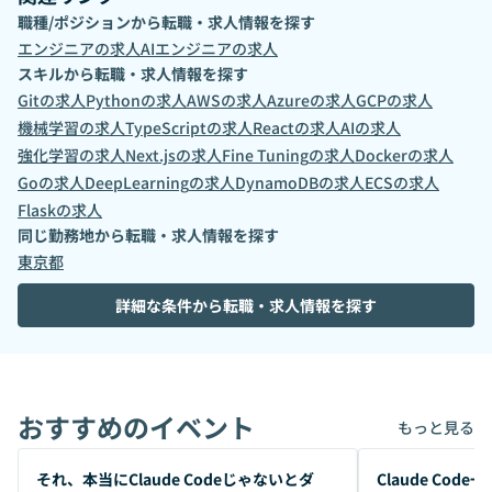
職種/ポジションから転職・求人情報を探す
エンジニア
の求人
AIエンジニア
の求人
スキルから転職・求人情報を探す
Git
の求人
Python
の求人
AWS
の求人
Azure
の求人
GCP
の求人
機械学習
の求人
TypeScript
の求人
React
の求人
AI
の求人
強化学習
の求人
Next.js
の求人
Fine Tuning
の求人
Docker
の求人
Go
の求人
DeepLearning
の求人
DynamoDB
の求人
ECS
の求人
Flask
の求人
同じ勤務地から転職・求人情報を探す
東京都
詳細な条件から転職・求人情報を探す
おすすめのイベント
もっと見る
開催前
開催前
それ、本当にClaude Codeじゃないとダ
Claude Co