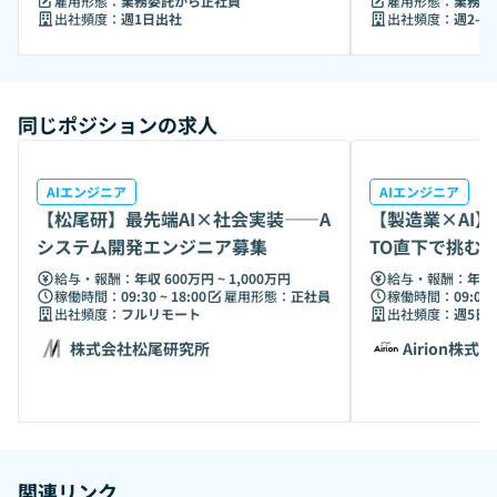
雇用形態：
業務委託から正社員
雇用形態：
業務委
ダウンアプローチ 業界に存在しないソリューションを、業界
出社頻度：
週1日出社
出社頻度：
週2-3
大手との共創を通じて創出。 中小企業の担当者やデータを巻
き込みながら、ソリューションのスケールを拡大。 プロモー
ションを通じて、優秀な人材の育成や他業界からの人材流入
を促進し、業界全体の価値向上に貢献する。 【Value】 01 -
同じポジションの求人
オープンコミュニケーション 02 - 枠を超える 03 - スピードで
驚かす 04 - カオスを楽しむ 05 - クラフトマンシップ 06 - イ
シュードリブン
AIエンジニア
AIエンジニア
【松尾研】最先端AI×社会実装——AI
【製造業×AI】
システム開発エンジニア募集
TO直下で挑むA
給与・報酬：
年収 600万円 ~ 1,000万円
給与・報酬：
年収 
稼働時間：
09:30 ~ 18:00
雇用形態：
正社員
稼働時間：
09:00 
出社頻度：
フルリモート
出社頻度：
週5日
株式会社松尾研究所
Airion株式
関連リンク