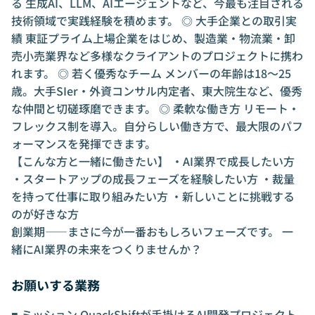
る 生成AI、LLM、AIエージェントなど、今最も注目される
技術領域で実践経験を積めます。 ◎ 大手企業との取引実
績 東証プライム上場企業をはじめ、製造業・物流業・卸
売小売業界など多様なクライアントのプロジェクトに携わ
れます。 ◎ 若く優秀なチーム メンバーの年齢は18〜25
歳。大手SIer・外資コンサル内定者、東大院生など、優秀
な仲間と切磋琢磨できます。 ◎ 柔軟な働き方 リモート・
フレックス制を導入。自分らしい働き方で、最大限のパフ
ォーマンスを発揮できます。
【こんな方と一緒に働きたい】 ・AI業界で成長したい方
・スタートアップの成長フェーズを経験したい方 ・裁量
を持って仕事に取り組みたい方 ・新しいことに挑戦する
のが好きな方
創業期——まさに今が一番おもしろいフェーズです。 一
緒にAI業界の未来をつくりませんか？
お願いする業務
■ ミッション QuackShiftが手掛けるAI開発プロジェクト