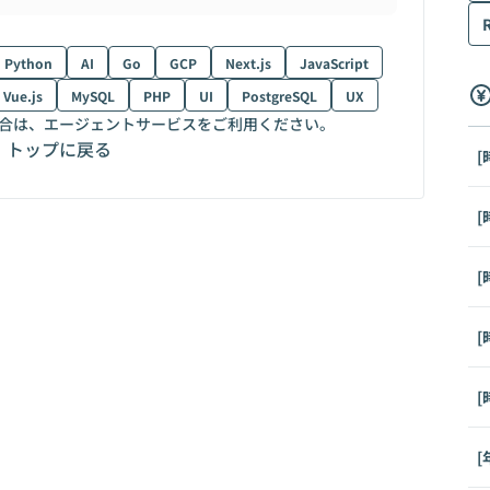
Python
AI
Go
GCP
Next.js
JavaScript
Vue.js
MySQL
PHP
UI
PostgreSQL
UX
合は、エージェントサービスをご利用ください。
トップに戻る
[
[
[
[
[
[