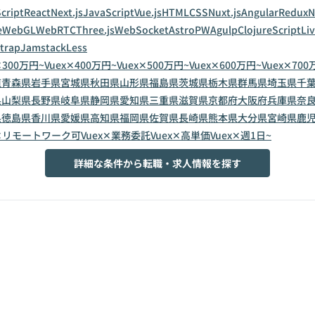
cript
React
Next.js
JavaScript
Vue.js
HTML
CSS
Nuxt.js
Angular
Redux
N
e
WebGL
WebRTC
Three.js
WebSocket
Astro
PWA
gulp
ClojureScript
Li
trap
Jamstack
Less
✕300万円~
Vuex✕400万円~
Vuex✕500万円~
Vuex✕600万円~
Vuex✕700
道
青森県
岩手県
宮城県
秋田県
山形県
福島県
茨城県
栃木県
群馬県
埼玉県
千
県
山梨県
長野県
岐阜県
静岡県
愛知県
三重県
滋賀県
京都府
大阪府
兵庫県
奈
県
徳島県
香川県
愛媛県
高知県
福岡県
佐賀県
長崎県
熊本県
大分県
宮崎県
鹿
x✕リモートワーク可
Vuex✕業務委託
Vuex✕高単価
Vuex✕週1日~
詳細な条件から転職・求人情報を探す