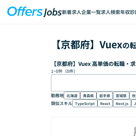
新着求人
企業一覧
求人検索
年収診
【
京都府
】
Vuex
の
【京都府】Vuex 高単価の転職・
1
~
0
件（
0
件）
勤務地
北海道
青森県
岩手県
宮城県
秋
類似スキル
TypeScript
React
Next.js
J