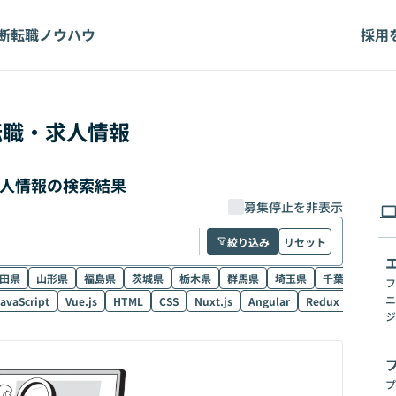
断
転職ノウハウ
採用
転職・求人情報
求人情報の検索結果
募集停止を非表示
絞り込み
リセット
田県
山形県
福島県
茨城県
栃木県
群馬県
埼玉県
千葉県
東京
フ
ニ
avaScript
Vue.js
HTML
CSS
Nuxt.js
Angular
Redux
NestJS
ジ
プ