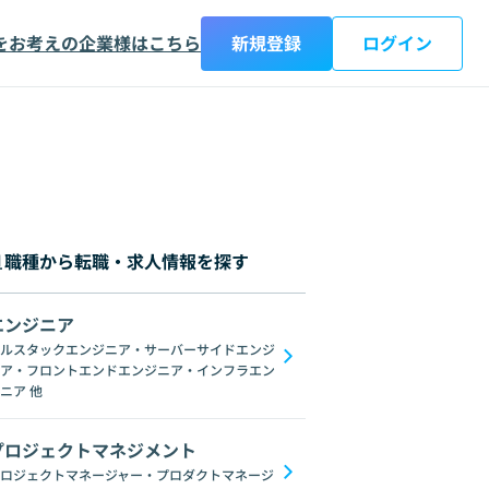
をお考えの企業様はこちら
新規登録
ログイン
職種から転職・求人情報を探す
エンジニア
都
神奈川県
新潟県
富山県
石川県
福井県
山梨県
長野県
岐阜
ルスタックエンジニア・サーバーサイドエンジ
ア・フロントエンドエンジニア・インフラエン
AngularJS
jQuery
Webpack
Vuex
Scss
Sass
Svelte
WebG
ニア
他
プロジェクトマネジメント
ロジェクトマネージャー・プロダクトマネージ