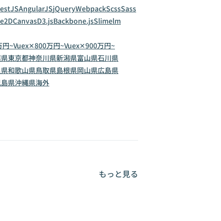
estJS
AngularJS
jQuery
Webpack
Scss
Sass
ve2D
Canvas
D3.js
Backbone.js
Slim
elm
万円~
Vuex✕800万円~
Vuex✕900万円~
葉県
東京都
神奈川県
新潟県
富山県
石川県
良県
和歌山県
鳥取県
島根県
岡山県
広島県
児島県
沖縄県
海外
もっと見る