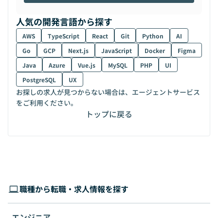
人気の開発言語から探す
AWS
TypeScript
React
Git
Python
AI
Go
GCP
Next.js
JavaScript
Docker
Figma
Java
Azure
Vue.js
MySQL
PHP
UI
PostgreSQL
UX
お探しの求人が見つからない場合は、エージェントサービス
をご利用ください。
トップに戻る
職種から転職・求人情報を探す
エンジニア