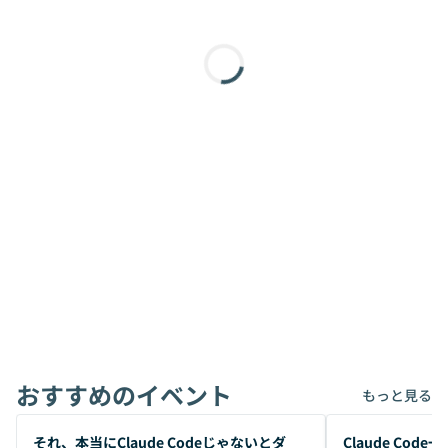
おすすめのイベント
もっと見る
開催前
開催前
それ、本当にClaude Codeじゃないとダ
Claude Co