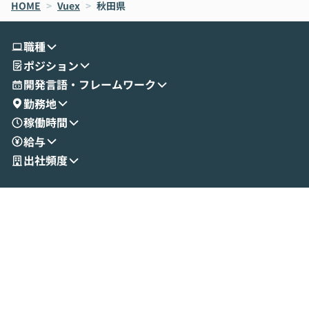
HOME
oworkの基本的な機能をご紹介いただきま
>
Vuex
>
秋田県
は、LLMのフ
す。 続く公開デモでは、実際にCoworkを
ント構築の最前
使ってワークフローを構築する様子をお見
社松尾研究所の尾
職種
せいただきます。数分でワークフローが完
e・Codex・G
ポジション
成する手軽さや、Gmail等の外部サービス
分けの考え方を紐
とセキュアに連携できるポイントなど、実
使わなくなった
開発言語・フレームワーク
演を通じて具体的なイメージをお届けしま
らではの視点でお
勤務地
す。 後半のディスカッションでは、セキュ
のAIに絞るべ
稼働時間
リティの考え方や社内導入の進め方など、
迷っている方か
給与
現場目線でさらに深掘りしていきます。
最適化したい方
「自分の業務をAIで自動化してみたいけ
ご参加をお待ち
出社頻度
ど、何から始めればいいかわからない」と
いう方にこそ参加いただきたいイベントで
す。