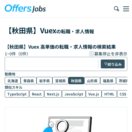
【
秋田県
】
Vuex
の転職・求人情報
【秋田県】Vuex 高単価の転職・求人情報の検索結果
1
~
0
件（
0
件）
募集停止を非表示
絞り込み
勤務地
北海道
青森県
岩手県
宮城県
秋田県
山形県
福島県
茨城県
類似スキル
TypeScript
React
Next.js
JavaScript
Vue.js
HTML
CSS