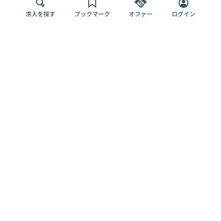
求人を探す
ブックマーク
オファー
ログイン
メディア
サービス
キャリアアップ
採用担当者さま
各種媒体
を目指す
トップページ
Offers AI
Offers
ログイン
利用規約
新規登録・ロ
RPO
Magazine
プライバシー
グイン
Offers HR
予算型リテー
ポリシー
案件を探す
Magazine
導入事例
ナー
外部送信ツー
Offers 職務経
Offers デジタ
ルの一覧
歴
ル人材総研
お役立ち
人事AIコンサ
Offers AI
資料
ルティング
Harness
企業を探す
よくある
求人掲載無料
イベント情報
ご質問
プラン
ヘルプページ
掲載企業/求人
イベント
エンジニア採
の削除依頼