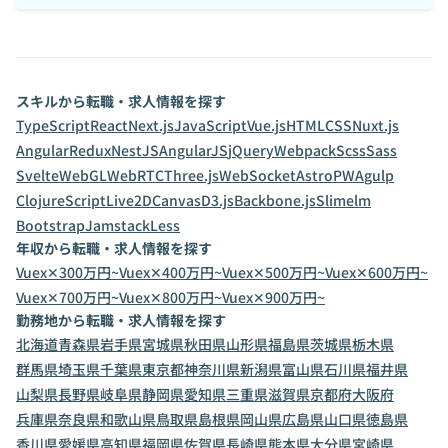
スキルから転職・求人情報を探す
TypeScript
React
Next.js
JavaScript
Vue.js
HTML
CSS
Nuxt.js
Angular
Redux
NestJS
AngularJS
jQuery
Webpack
Scss
Sass
Svelte
WebGL
WebRTC
Three.js
WebSocket
Astro
PWA
gulp
ClojureScript
Live2D
Canvas
D3.js
Backbone.js
Slim
elm
Bootstrap
Jamstack
Less
年収から転職・求人情報を探す
Vuex✕300万円~
Vuex✕400万円~
Vuex✕500万円~
Vuex✕600万円~
Vuex✕700万円~
Vuex✕800万円~
Vuex✕900万円~
勤務地から転職・求人情報を探す
北海道
青森県
岩手県
宮城県
秋田県
山形県
福島県
茨城県
栃木県
群馬県
埼玉県
千葉県
東京都
神奈川県
新潟県
富山県
石川県
福井県
山梨県
長野県
岐阜県
静岡県
愛知県
三重県
滋賀県
京都府
大阪府
兵庫県
奈良県
和歌山県
鳥取県
島根県
岡山県
広島県
山口県
徳島県
香川県
愛媛県
高知県
福岡県
佐賀県
長崎県
熊本県
大分県
宮崎県