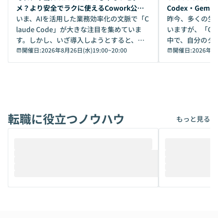
メ？より安全でラクに使えるCowork公開
Codex・Gem
デモ
いま、AIを活用した業務効率化の文脈で「C
昨今、多くの生
laude Code」が大きな注目を集めていま
いますが、「Code
す。しかし、いざ導入しようとすると、セ
中で、自分のタ
キュリティ面の懸念や権限管理のハードル
開催日:
2026年8月26日(水)19:00
~
20:00
いいのか」を自
開催日:
2026年8
から、気軽に使えないケースも多いのでは
か？ 「なんとなく誰かが良いと言っていた
ないでしょうか。 Coworkは、非エンジニ
から」「SNS
アでも簡単に安全に扱えるよう作られた機
ら」と、周りの
能です。そして実は、日常の業務領域であ
ている方も少な
れば「Coworkで十分にカバーできる」だ
Iのポテンシャル
転職に役立つノウハウ
けでなく、想像以上の範囲まで自動化でき
は、評判ではな
もっと見る
ることは、まだあまり知られていません。
ているAIを選ぶこ
そこで本イベントでは、メルカリで生成AI
もやり取りを重
推進を担当されているハヤカワ五味氏をお
まで文脈を忘れず
迎えし、Coworkを使った業務自動化の実
キストだけでな
際を、公開デモを交えてわかりやすくお伝
うときに一番打率が
えします。 前半のLTでは、ハヤカワ氏より
え、次々と新し
メルカリでの判断基準をもとに「なぜClau
それぞれの本当
de CodeはNGになりがちで、なぜCowork
スクごとに最適
なら安全なのか」を解説いただいた上で、C
すのは至難の業です。 そこで