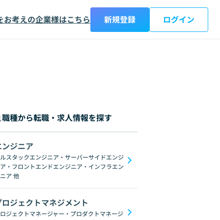
をお考えの企業様はこちら
新規登録
ログイン
職種から転職・求人情報を探す
エンジニア
都
神奈川県
新潟県
富山県
石川県
福井県
山梨県
長野県
岐阜
ルスタックエンジニア・サーバーサイドエンジ
ア・フロントエンドエンジニア・インフラエン
AngularJS
jQuery
Webpack
Vuex
Scss
Sass
Svelte
WebG
ニア
他
プロジェクトマネジメント
ロジェクトマネージャー・プロダクトマネージ