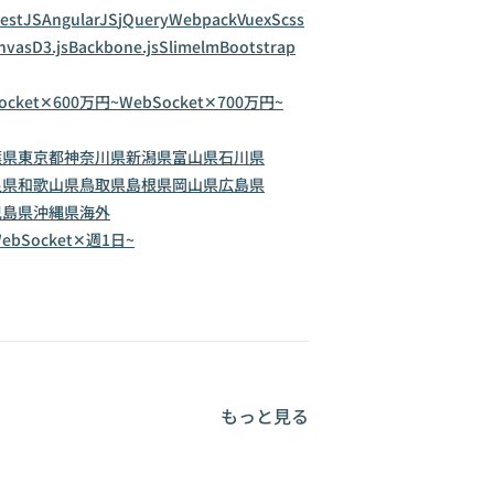
estJS
AngularJS
jQuery
Webpack
Vuex
Scss
nvas
D3.js
Backbone.js
Slim
elm
Bootstrap
ocket✕600万円~
WebSocket✕700万円~
葉県
東京都
神奈川県
新潟県
富山県
石川県
良県
和歌山県
鳥取県
島根県
岡山県
広島県
児島県
沖縄県
海外
ebSocket✕週1日~
もっと見る