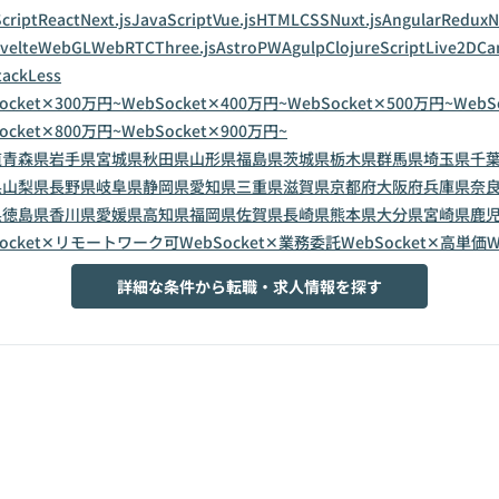
cript
React
Next.js
JavaScript
Vue.js
HTML
CSS
Nuxt.js
Angular
Redux
N
velte
WebGL
WebRTC
Three.js
Astro
PWA
gulp
ClojureScript
Live2D
Ca
tack
Less
ocket✕300万円~
WebSocket✕400万円~
WebSocket✕500万円~
WebS
ocket✕800万円~
WebSocket✕900万円~
道
青森県
岩手県
宮城県
秋田県
山形県
福島県
茨城県
栃木県
群馬県
埼玉県
千
県
山梨県
長野県
岐阜県
静岡県
愛知県
三重県
滋賀県
京都府
大阪府
兵庫県
奈
県
徳島県
香川県
愛媛県
高知県
福岡県
佐賀県
長崎県
熊本県
大分県
宮崎県
鹿
Socket✕リモートワーク可
WebSocket✕業務委託
WebSocket✕高単価
W
詳細な条件から転職・求人情報を探す