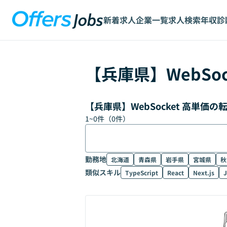
新着求人
企業一覧
求人検索
年収診
【
兵庫県
】
WebSoc
【兵庫県】WebSocket 高単価
1
~
0
件（
0
件）
勤務地
北海道
青森県
岩手県
宮城県
秋
類似スキル
TypeScript
React
Next.js
J