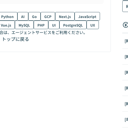
Python
AI
Go
GCP
Next.js
JavaScript
Vue.js
MySQL
PHP
UI
PostgreSQL
UX
合は、エージェントサービスをご利用ください。
トップに戻る
[
[
[
[
[
[