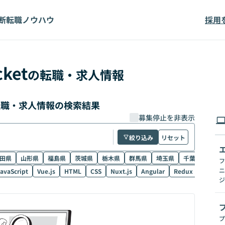
断
転職ノウハウ
採用
ket
の転職・求人情報
の転職・求人情報の検索結果
募集停止を非表示
絞り込み
リセット
田県
山形県
福島県
茨城県
栃木県
群馬県
埼玉県
千葉県
東京
フ
ニ
avaScript
Vue.js
HTML
CSS
Nuxt.js
Angular
Redux
NestJS
ジ
プ