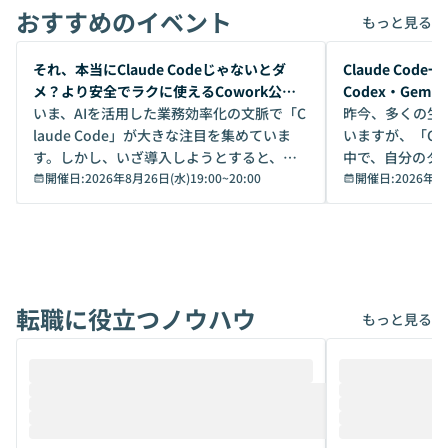
おすすめのイベント
もっと見る
開催前
開催前
それ、本当にClaude Codeじゃないとダ
Claude Co
メ？より安全でラクに使えるCowork公開
Codex・Gem
デモ
いま、AIを活用した業務効率化の文脈で「C
昨今、多くの生
laude Code」が大きな注目を集めていま
いますが、「Code
す。しかし、いざ導入しようとすると、セ
中で、自分のタ
キュリティ面の懸念や権限管理のハードル
開催日:
2026年8月26日(水)19:00
~
20:00
いいのか」を自
開催日:
2026年8
から、気軽に使えないケースも多いのでは
か？ 「なんとなく誰かが良いと言っていた
ないでしょうか。 Coworkは、非エンジニ
から」「SNS
アでも簡単に安全に扱えるよう作られた機
ら」と、周りの
能です。そして実は、日常の業務領域であ
ている方も少な
れば「Coworkで十分にカバーできる」だ
Iのポテンシャル
転職に役立つノウハウ
けでなく、想像以上の範囲まで自動化でき
は、評判ではな
もっと見る
ることは、まだあまり知られていません。
ているAIを選ぶこ
そこで本イベントでは、メルカリで生成AI
もやり取りを重
推進を担当されているハヤカワ五味氏をお
まで文脈を忘れず
迎えし、Coworkを使った業務自動化の実
キストだけでな
際を、公開デモを交えてわかりやすくお伝
うときに一番打率が
えします。 前半のLTでは、ハヤカワ氏より
え、次々と新し