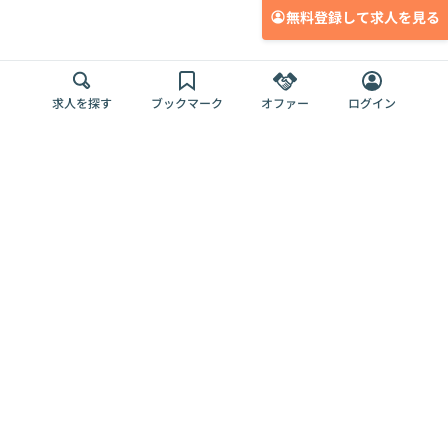
無料登録して求人を見る
求人を探す
ブックマーク
オファー
ログイン
メディア
サービス
キャリアアップ
採用担当者さま
各種媒体
を目指す
トップページ
Offers AI
Offers
ログイン
利用規約
新規登録・ロ
RPO
Magazine
プライバシー
グイン
Offers HR
予算型リテー
ポリシー
案件を探す
Magazine
導入事例
ナー
外部送信ツー
Offers 職務経
Offers デジタ
ルの一覧
歴
ル人材総研
お役立ち
人事AIコンサ
Offers AI
資料
ルティング
Harness
企業を探す