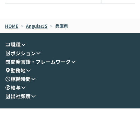
メルカリでの判断基準をもとに「なぜClau
それぞれの本当
de CodeはNGになりがちで、なぜCowork
スクごとに最適
なら安全なのか」を解説いただいた上で、C
すのは至難の業です。 そこで
HOME
oworkの基本的な機能をご紹介いただきま
>
AngularJS
>
兵庫県
は、LLMのフ
す。 続く公開デモでは、実際にCoworkを
ント構築の最前
使ってワークフローを構築する様子をお見
社松尾研究所の尾
職種
せいただきます。数分でワークフローが完
e・Codex・G
ポジション
成する手軽さや、Gmail等の外部サービス
分けの考え方を紐
とセキュアに連携できるポイントなど、実
使わなくなった
開発言語・フレームワーク
演を通じて具体的なイメージをお届けしま
らではの視点でお
勤務地
す。 後半のディスカッションでは、セキュ
のAIに絞るべ
稼働時間
リティの考え方や社内導入の進め方など、
迷っている方か
給与
現場目線でさらに深掘りしていきます。
最適化したい方
「自分の業務をAIで自動化してみたいけ
ご参加をお待ち
出社頻度
ど、何から始めればいいかわからない」と
いう方にこそ参加いただきたいイベントで
す。