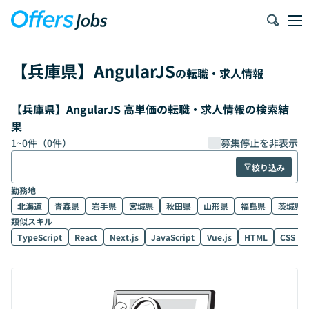
【
兵庫県
】
AngularJS
の転職・求人情報
【兵庫県】AngularJS 高単価の転職・求人情報の検索結
果
1
~
0
件（
0
件）
募集停止を非表示
絞り込み
勤務地
北海道
青森県
岩手県
宮城県
秋田県
山形県
福島県
茨城県
類似スキル
TypeScript
React
Next.js
JavaScript
Vue.js
HTML
CSS