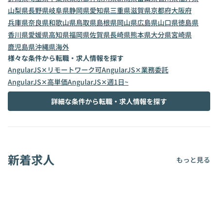
山梨県
長野県
岐阜県
静岡県
愛知県
三重県
滋賀県
京都府
大阪府
兵庫県
奈良県
和歌山県
鳥取県
島根県
岡山県
広島県
山口県
徳島県
香川県
愛媛県
高知県
福岡県
佐賀県
長崎県
熊本県
大分県
宮崎県
鹿児島県
沖縄県
海外
様々な条件から転職・求人情報を探す
AngularJS✕リモートワーク可
AngularJS✕業務委託
AngularJS✕高単価
AngularJS✕週1日~
詳細な条件から転職・求人情報を探す
新着求人
もっと見る