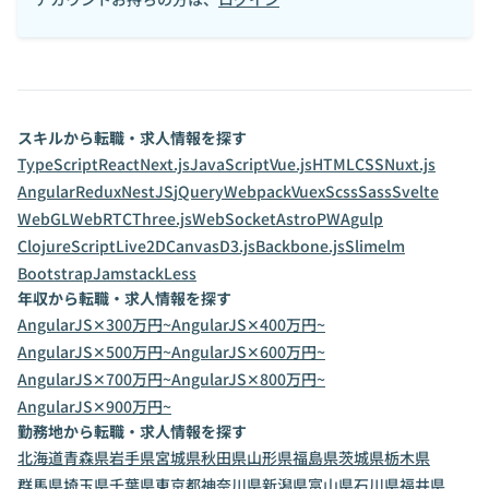
スキルから転職・求人情報を探す
TypeScript
React
Next.js
JavaScript
Vue.js
HTML
CSS
Nuxt.js
Angular
Redux
NestJS
jQuery
Webpack
Vuex
Scss
Sass
Svelte
WebGL
WebRTC
Three.js
WebSocket
Astro
PWA
gulp
ClojureScript
Live2D
Canvas
D3.js
Backbone.js
Slim
elm
Bootstrap
Jamstack
Less
年収から転職・求人情報を探す
AngularJS✕300万円~
AngularJS✕400万円~
AngularJS✕500万円~
AngularJS✕600万円~
AngularJS✕700万円~
AngularJS✕800万円~
AngularJS✕900万円~
勤務地から転職・求人情報を探す
北海道
青森県
岩手県
宮城県
秋田県
山形県
福島県
茨城県
栃木県
群馬県
埼玉県
千葉県
東京都
神奈川県
新潟県
富山県
石川県
福井県