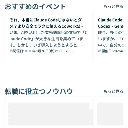
おすすめのイベント
もっと見る
開催前
開催前
それ、本当にClaude Codeじゃないとダ
Claude Co
メ？より安全でラクに使えるCowork公開
Codex・Gem
デモ
いま、AIを活用した業務効率化の文脈で「C
昨今、多くの生
laude Code」が大きな注目を集めていま
いますが、「Code
す。しかし、いざ導入しようとすると、セ
中で、自分のタ
キュリティ面の懸念や権限管理のハードル
開催日:
2026年8月26日(水)19:00
~
20:00
いいのか」を自
開催日:
2026年8
から、気軽に使えないケースも多いのでは
か？ 「なんとなく誰かが良いと言っていた
ないでしょうか。 Coworkは、非エンジニ
から」「SNS
アでも簡単に安全に扱えるよう作られた機
ら」と、周りの
能です。そして実は、日常の業務領域であ
ている方も少な
れば「Coworkで十分にカバーできる」だ
Iのポテンシャル
転職に役立つノウハウ
けでなく、想像以上の範囲まで自動化でき
は、評判ではな
もっと見る
ることは、まだあまり知られていません。
ているAIを選ぶこ
そこで本イベントでは、メルカリで生成AI
もやり取りを重
推進を担当されているハヤカワ五味氏をお
まで文脈を忘れず
迎えし、Coworkを使った業務自動化の実
キストだけでな
際を、公開デモを交えてわかりやすくお伝
うときに一番打率が
えします。 前半のLTでは、ハヤカワ氏より
え、次々と新し