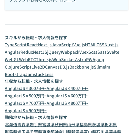
スキルから転職・求人情報を探す
TypeScript
React
Next.js
JavaScript
Vue.js
HTML
CSS
Nuxt.js
Angular
Redux
NestJS
jQuery
Webpack
Vuex
Scss
Sass
Svelte
WebGL
WebRTC
Three.js
WebSocket
Astro
PWA
gulp
ClojureScript
Live2D
Canvas
D3.js
Backbone.js
Slim
elm
Bootstrap
Jamstack
Less
年収から転職・求人情報を探す
AngularJS✕300万円~
AngularJS✕400万円~
AngularJS✕500万円~
AngularJS✕600万円~
AngularJS✕700万円~
AngularJS✕800万円~
AngularJS✕900万円~
勤務地から転職・求人情報を探す
北海道
青森県
岩手県
宮城県
秋田県
山形県
福島県
茨城県
栃木県
群馬県
埼玉県
千葉県
東京都
神奈川県
新潟県
富山県
石川県
福井県