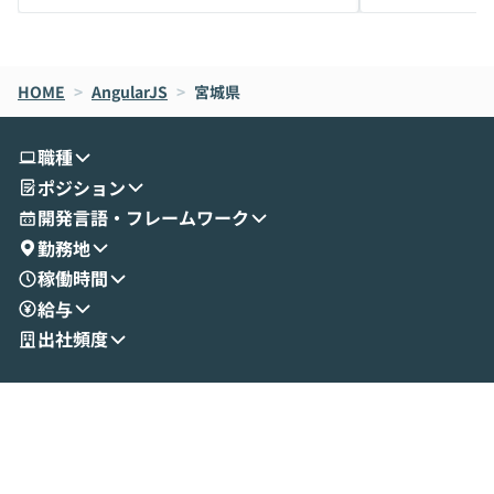
メルカリでの判断基準をもとに「なぜClau
それぞれの本当
de CodeはNGになりがちで、なぜCowork
スクごとに最適
なら安全なのか」を解説いただいた上で、C
すのは至難の業です。 そこで
HOME
oworkの基本的な機能をご紹介いただきま
>
AngularJS
>
宮城県
は、LLMのフ
す。 続く公開デモでは、実際にCoworkを
ント構築の最前
使ってワークフローを構築する様子をお見
社松尾研究所の尾
職種
せいただきます。数分でワークフローが完
e・Codex・G
ポジション
成する手軽さや、Gmail等の外部サービス
分けの考え方を紐
とセキュアに連携できるポイントなど、実
使わなくなった
開発言語・フレームワーク
演を通じて具体的なイメージをお届けしま
らではの視点でお
勤務地
す。 後半のディスカッションでは、セキュ
のAIに絞るべ
稼働時間
リティの考え方や社内導入の進め方など、
迷っている方か
給与
現場目線でさらに深掘りしていきます。
最適化したい方
「自分の業務をAIで自動化してみたいけ
ご参加をお待ち
出社頻度
ど、何から始めればいいかわからない」と
いう方にこそ参加いただきたいイベントで
す。