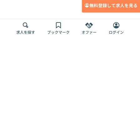
無料登録して求人を見る
求人を探す
ブックマーク
オファー
ログイン
メディア
サービス
キャリアアップ
採用担当者さま
各種媒体
を目指す
トップページ
Offers AI
Offers
ログイン
利用規約
新規登録・ロ
RPO
Magazine
プライバシー
グイン
Offers HR
予算型リテー
ポリシー
案件を探す
Magazine
導入事例
ナー
外部送信ツー
Offers 職務経
Offers デジタ
ルの一覧
歴
ル人材総研
お役立ち
人事AIコンサ
Offers AI
資料
ルティング
Harness
企業を探す