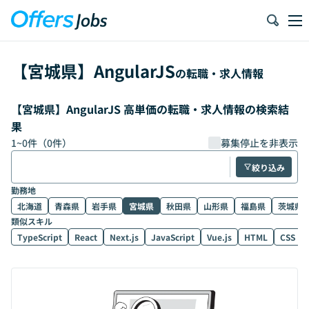
【
宮城県
】
AngularJS
の転職・求人情報
【宮城県】AngularJS 高単価の転職・求人情報の検索結
果
1
~
0
件（
0
件）
募集停止を非表示
絞り込み
勤務地
北海道
青森県
岩手県
宮城県
秋田県
山形県
福島県
茨城県
類似スキル
TypeScript
React
Next.js
JavaScript
Vue.js
HTML
CSS