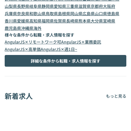
山梨県
長野県
岐阜県
静岡県
愛知県
三重県
滋賀県
京都府
大阪府
兵庫県
奈良県
和歌山県
鳥取県
島根県
岡山県
広島県
山口県
徳島県
香川県
愛媛県
高知県
福岡県
佐賀県
長崎県
熊本県
大分県
宮崎県
鹿児島県
沖縄県
海外
様々な条件から転職・求人情報を探す
AngularJS✕リモートワーク可
AngularJS✕業務委託
AngularJS✕高単価
AngularJS✕週1日~
詳細な条件から転職・求人情報を探す
新着求人
もっと見る