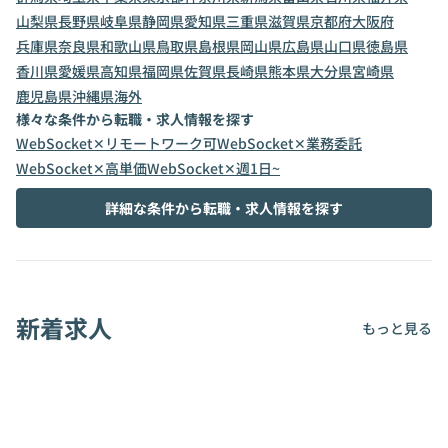
山梨県
長野県
岐阜県
静岡県
愛知県
三重県
滋賀県
京都府
大阪府
兵庫県
奈良県
和歌山県
鳥取県
島根県
岡山県
広島県
山口県
徳島県
香川県
愛媛県
高知県
福岡県
佐賀県
長崎県
熊本県
大分県
宮崎県
鹿児島県
沖縄県
海外
様々な条件から転職・求人情報を探す
WebSocket✕リモートワーク可
WebSocket✕業務委託
WebSocket✕高単価
WebSocket✕週1日~
詳細な条件から転職・求人情報を探す
新着求人
もっと見る