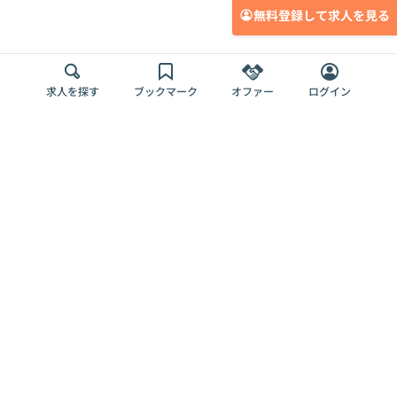
無料登録して求人を見る
求人を探す
ブックマーク
オファー
ログイン
メディア
サービス
キャリアアップ
採用担当者さま
各種媒体
を目指す
トップページ
Offers AI
Offers
ログイン
利用規約
新規登録・ロ
RPO
Magazine
プライバシー
グイン
Offers HR
予算型リテー
ポリシー
案件を探す
Magazine
導入事例
ナー
外部送信ツー
Offers 職務経
Offers デジタ
ルの一覧
歴
ル人材総研
お役立ち
人事AIコンサ
Offers AI
資料
ルティング
Harness
企業を探す