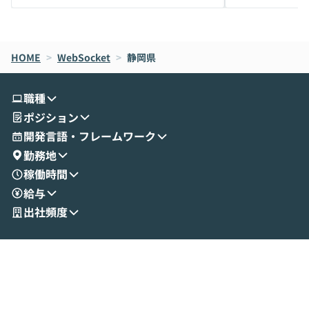
メルカリでの判断基準をもとに「なぜClau
それぞれの本当
de CodeはNGになりがちで、なぜCowork
スクごとに最適
なら安全なのか」を解説いただいた上で、C
すのは至難の業です。 そこで
HOME
oworkの基本的な機能をご紹介いただきま
>
WebSocket
>
静岡県
は、LLMのフ
す。 続く公開デモでは、実際にCoworkを
ント構築の最前
使ってワークフローを構築する様子をお見
社松尾研究所の尾
職種
せいただきます。数分でワークフローが完
e・Codex・G
ポジション
成する手軽さや、Gmail等の外部サービス
分けの考え方を紐
とセキュアに連携できるポイントなど、実
使わなくなった
開発言語・フレームワーク
演を通じて具体的なイメージをお届けしま
らではの視点でお
勤務地
す。 後半のディスカッションでは、セキュ
のAIに絞るべ
稼働時間
リティの考え方や社内導入の進め方など、
迷っている方か
給与
現場目線でさらに深掘りしていきます。
最適化したい方
「自分の業務をAIで自動化してみたいけ
ご参加をお待ち
出社頻度
ど、何から始めればいいかわからない」と
いう方にこそ参加いただきたいイベントで
す。