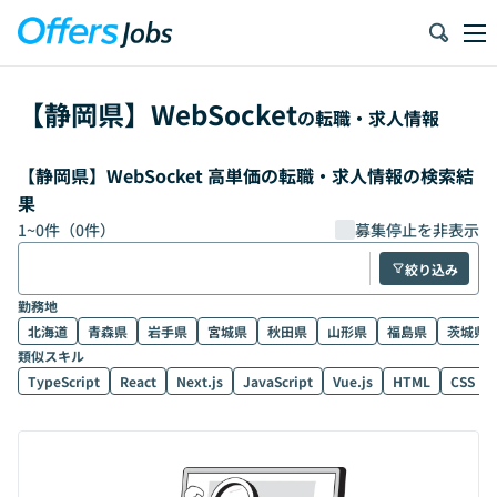
【
静岡県
】
WebSocket
の転職・求人情報
【静岡県】WebSocket 高単価の転職・求人情報の検索結
果
1
~
0
件（
0
件）
募集停止を非表示
絞り込み
勤務地
北海道
青森県
岩手県
宮城県
秋田県
山形県
福島県
茨城県
類似スキル
TypeScript
React
Next.js
JavaScript
Vue.js
HTML
CSS