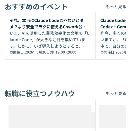
おすすめのイベント
もっと見る
開催前
開催前
それ、本当にClaude Codeじゃないとダ
Claude Co
メ？より安全でラクに使えるCowork公開
Codex・Gem
デモ
いま、AIを活用した業務効率化の文脈で「C
昨今、多くの生
laude Code」が大きな注目を集めていま
いますが、「Code
す。しかし、いざ導入しようとすると、セ
中で、自分のタ
キュリティ面の懸念や権限管理のハードル
開催日:
2026年8月26日(水)19:00
~
20:00
いいのか」を自
開催日:
2026年8
から、気軽に使えないケースも多いのでは
か？ 「なんとなく誰かが良いと言っていた
ないでしょうか。 Coworkは、非エンジニ
から」「SNS
アでも簡単に安全に扱えるよう作られた機
ら」と、周りの
能です。そして実は、日常の業務領域であ
ている方も少な
れば「Coworkで十分にカバーできる」だ
Iのポテンシャル
転職に役立つノウハウ
けでなく、想像以上の範囲まで自動化でき
は、評判ではな
もっと見る
ることは、まだあまり知られていません。
ているAIを選ぶこ
そこで本イベントでは、メルカリで生成AI
もやり取りを重
推進を担当されているハヤカワ五味氏をお
まで文脈を忘れず
迎えし、Coworkを使った業務自動化の実
キストだけでな
際を、公開デモを交えてわかりやすくお伝
うときに一番打率が
えします。 前半のLTでは、ハヤカワ氏より
え、次々と新し