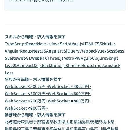
スキルから転職・求人情報を探す
TypeScript
React
Next.js
JavaScript
Vue.js
HTML
CSS
Nuxt.js
Angular
Redux
NestJS
AngularJS
jQuery
Webpack
Vuex
Scss
Sass
Svelte
WebGL
WebRTC
Three.js
Astro
PWA
gulp
ClojureScript
Live2D
Canvas
D3.js
Backbone.js
Slim
elm
Bootstrap
Jamstack
Less
年収から転職・求人情報を探す
WebSocket✕300万円~
WebSocket✕400万円~
WebSocket✕500万円~
WebSocket✕600万円~
WebSocket✕700万円~
WebSocket✕800万円~
WebSocket✕900万円~
勤務地から転職・求人情報を探す
北海道
青森県
岩手県
宮城県
秋田県
山形県
福島県
茨城県
栃木県
群馬県
埼玉県
千葉県
東京都
神奈川県
新潟県
富山県
石川県
福井県