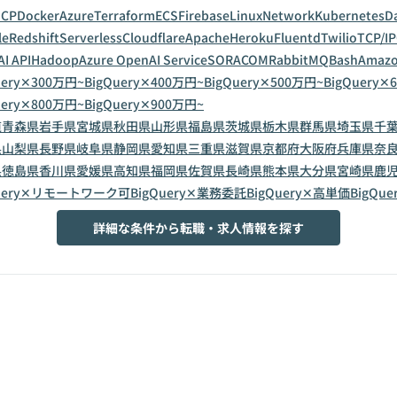
GCP
Docker
Azure
Terraform
ECS
Firebase
Linux
Network
Kubernetes
D
le
Redshift
Serverless
Cloudflare
Apache
Heroku
Fluentd
Twilio
TCP/IP
I API
Hadoop
Azure OpenAI Service
SORACOM
RabbitMQ
Bash
Amazo
uery✕300万円~
BigQuery✕400万円~
BigQuery✕500万円~
BigQuery✕
uery✕800万円~
BigQuery✕900万円~
道
青森県
岩手県
宮城県
秋田県
山形県
福島県
茨城県
栃木県
群馬県
埼玉県
千
県
山梨県
長野県
岐阜県
静岡県
愛知県
三重県
滋賀県
京都府
大阪府
兵庫県
奈
県
徳島県
香川県
愛媛県
高知県
福岡県
佐賀県
長崎県
熊本県
大分県
宮崎県
鹿
Query✕リモートワーク可
BigQuery✕業務委託
BigQuery✕高単価
BigQu
詳細な条件から転職・求人情報を探す