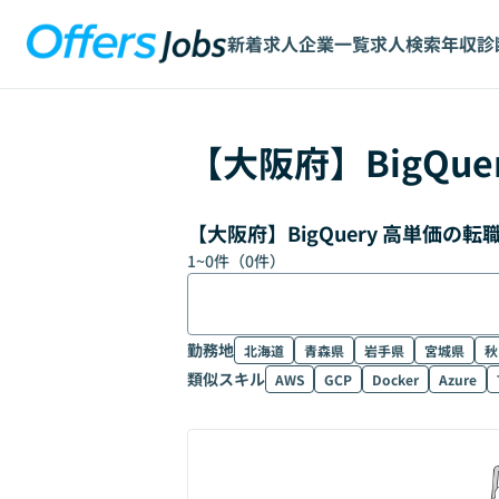
新着求人
企業一覧
求人検索
年収診
【
大阪府
】
BigQue
【大阪府】BigQuery 高単価の
1
~
0
件（
0
件）
勤務地
北海道
青森県
岩手県
宮城県
秋
類似スキル
AWS
GCP
Docker
Azure