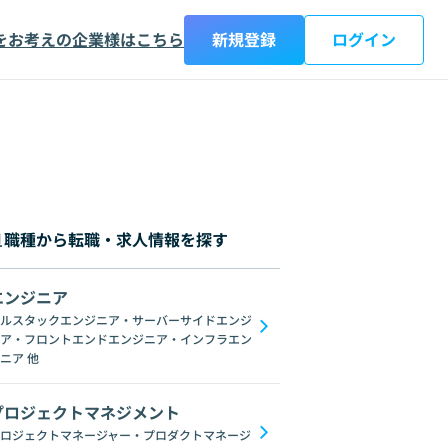
をお考えの企業様はこちら
新規登録
ログイン
職種から転職・求人情報を探す
エンジニア
都
神奈川県
新潟県
富山県
石川県
福井県
山梨県
長野県
岐阜
ルスタックエンジニア・サーバーサイドエンジ
ア・フロントエンドエンジニア・インフラエン
Datadog
Jenkins
Zabbix
NGINX
Microservices
Ansible
Re
ニア
他
プロジェクトマネジメント
ロジェクトマネージャー・プロダクトマネージ