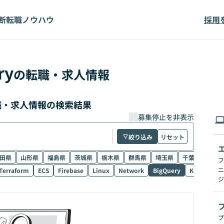
断
転職ノウハウ
採用
ry
の転職・求人情報
転職・求人情報の検索結果
募集停止を非表示
絞り込み
リセット
田県
山形県
福島県
茨城県
栃木県
群馬県
埼玉県
千葉県
東京
フ
ニ
Terraform
ECS
Firebase
Linux
Network
BigQuery
Kubernetes
ジ
プ