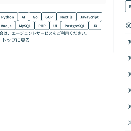
Python
AI
Go
GCP
Next.js
JavaScript
Vue.js
MySQL
PHP
UI
PostgreSQL
UX
合は、エージェントサービスをご利用ください。
トップに戻る
[
[
[
[
[
[