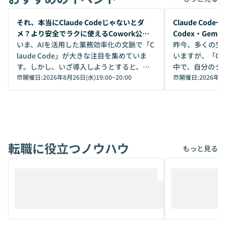
開催前
開催前
それ、本当にClaude Codeじゃないとダ
Claude Co
メ？より安全でラクに使えるCowork公開
Codex・Gem
デモ
いま、AIを活用した業務効率化の文脈で「C
昨今、多くの生
laude Code」が大きな注目を集めていま
いますが、「Code
す。しかし、いざ導入しようとすると、セ
中で、自分のタ
キュリティ面の懸念や権限管理のハードル
開催日:
2026年8月26日(水)19:00
~
20:00
いいのか」を自
開催日:
2026年8
から、気軽に使えないケースも多いのでは
か？ 「なんとなく誰かが良いと言っていた
ないでしょうか。 Coworkは、非エンジニ
から」「SNS
アでも簡単に安全に扱えるよう作られた機
ら」と、周りの
能です。そして実は、日常の業務領域であ
ている方も少な
れば「Coworkで十分にカバーできる」だ
Iのポテンシャル
転職に役立つノウハウ
けでなく、想像以上の範囲まで自動化でき
は、評判ではな
もっと見る
ることは、まだあまり知られていません。
ているAIを選ぶこ
そこで本イベントでは、メルカリで生成AI
もやり取りを重
推進を担当されているハヤカワ五味氏をお
まで文脈を忘れず
迎えし、Coworkを使った業務自動化の実
キストだけでな
際を、公開デモを交えてわかりやすくお伝
うときに一番打率が
えします。 前半のLTでは、ハヤカワ氏より
え、次々と新し
メルカリでの判断基準をもとに「なぜClau
それぞれの本当