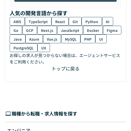
人気の開発言語から探す
AWS
TypeScript
React
Git
Python
AI
Go
GCP
Next.js
JavaScript
Docker
Figma
Java
Azure
Vue.js
MySQL
PHP
UI
PostgreSQL
UX
お探しの求人が見つからない場合は、エージェントサービス
をご利用ください。
トップに戻る
職種から転職・求人情報を探す
エンジニア