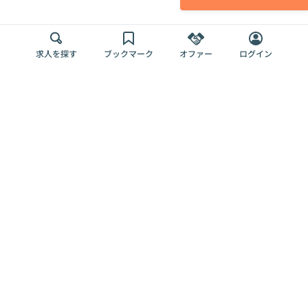
求人を探す
ブックマーク
オファー
ログイン
メディア
サービス
キャリアアップ
採用担当者さま
各種媒体
を目指す
トップページ
Offers AI
Offers
ログイン
利用規約
新規登録・ロ
RPO
Magazine
プライバシー
グイン
Offers HR
予算型リテー
ポリシー
案件を探す
Magazine
導入事例
ナー
外部送信ツー
Offers 職務経
Offers デジタ
ルの一覧
歴
ル人材総研
お役立ち
人事AIコンサ
Offers AI
資料
ルティング
Harness
企業を探す
よくある
求人掲載無料
イベント情報
ご質問
プラン