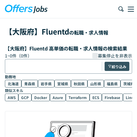
【
大阪府
】
Fluentd
の転職・求人情報
【大阪府】Fluentd 高単価の転職・求人情報の検索結果
1
~
0
件（
0
件）
募集停止を非表示
絞り込み
勤務地
北海道
青森県
岩手県
宮城県
秋田県
山形県
福島県
茨城県
類似スキル
AWS
GCP
Docker
Azure
Terraform
ECS
Firebase
Linux