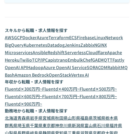
スキルから転職・求人情報を探す
AWS
GCP
Docker
Azure
Terraform
ECS
Firebase
Linux
Network
BigQuery
Kubernetes
Datadog
Jenkins
Zabbix
NGINX
Microservices
Ansible
Redshift
Serverless
Cloudflare
Apache
Heroku
Twilio
TCP/IP
Capistrano
Embulk
Chef
GAE
MQTT
Fastly
OpenAI API
Hadoop
Azure OpenAI Service
SORACOM
RabbitMQ
Bash
Amazon Bedrock
OpenStack
Vertex AI
年収から転職・求人情報を探す
Fluentd✕300万円~
Fluentd✕400万円~
Fluentd✕500万円~
Fluentd✕600万円~
Fluentd✕700万円~
Fluentd✕800万円~
Fluentd✕900万円~
勤務地から転職・求人情報を探す
北海道
青森県
岩手県
宮城県
秋田県
山形県
福島県
茨城県
栃木県
群馬県
埼玉県
千葉県
東京都
神奈川県
新潟県
富山県
石川県
福井県
山梨県
長野県
岐阜県
静岡県
愛知県
三重県
滋賀県
京都府
大阪府