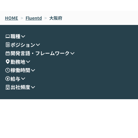
de CodeはNGになりがちで、なぜCowork
スクごとに最適
なら安全なのか」を解説いただいた上で、C
すのは至難の業です。 そこで
HOME
oworkの基本的な機能をご紹介いただきま
>
Fluentd
>
大阪府
は、LLMのフ
す。 続く公開デモでは、実際にCoworkを
ント構築の最前
使ってワークフローを構築する様子をお見
社松尾研究所の尾
職種
せいただきます。数分でワークフローが完
e・Codex・G
ポジション
成する手軽さや、Gmail等の外部サービス
分けの考え方を紐
とセキュアに連携できるポイントなど、実
使わなくなった
開発言語・フレームワーク
演を通じて具体的なイメージをお届けしま
らではの視点でお
勤務地
す。 後半のディスカッションでは、セキュ
のAIに絞るべ
稼働時間
リティの考え方や社内導入の進め方など、
迷っている方か
給与
現場目線でさらに深掘りしていきます。
最適化したい方
「自分の業務をAIで自動化してみたいけ
ご参加をお待ち
出社頻度
ど、何から始めればいいかわからない」と
いう方にこそ参加いただきたいイベントで
す。