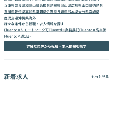
兵庫県
奈良県
和歌山県
鳥取県
島根県
岡山県
広島県
山口県
徳島県
香川県
愛媛県
高知県
福岡県
佐賀県
長崎県
熊本県
大分県
宮崎県
鹿児島県
沖縄県
海外
様々な条件から転職・求人情報を探す
Fluentd✕リモートワーク可
Fluentd✕業務委託
Fluentd✕高単価
Fluentd✕週1日~
詳細な条件から転職・求人情報を探す
新着求人
もっと見る