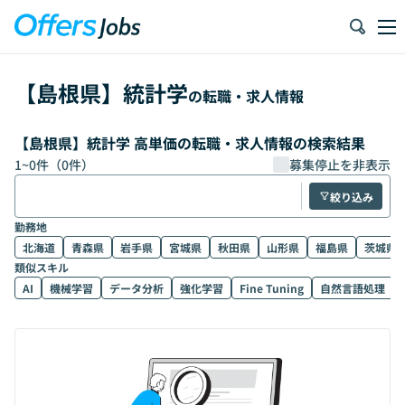
【
島根県
】
統計学
の転職・求人情報
【島根県】統計学 高単価の転職・求人情報の検索結果
1
~
0
件（
0
件）
募集停止を非表示
絞り込み
勤務地
北海道
青森県
岩手県
宮城県
秋田県
山形県
福島県
茨城県
類似スキル
AI
機械学習
データ分析
強化学習
Fine Tuning
自然言語処理