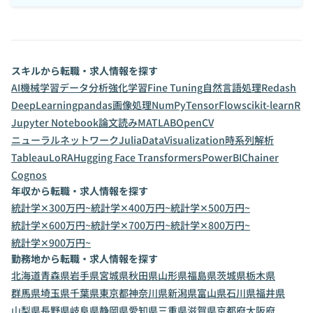
スキルから転職・求人情報を探す
AI
機械学習
データ分析
強化学習
Fine Tuning
自然言語処理
Redash
DeepLearning
pandas
画像処理
NumPy
TensorFlow
scikit-learn
R
Jupyter Notebook
論文読み
MATLAB
OpenCV
ニューラルネットワーク
Julia
DataVisualization
時系列解析
Tableau
LoRA
Hugging Face Transformers
PowerBI
Chainer
Cognos
年収から転職・求人情報を探す
統計学✕300万円~
統計学✕400万円~
統計学✕500万円~
統計学✕600万円~
統計学✕700万円~
統計学✕800万円~
統計学✕900万円~
勤務地から転職・求人情報を探す
北海道
青森県
岩手県
宮城県
秋田県
山形県
福島県
茨城県
栃木県
群馬県
埼玉県
千葉県
東京都
神奈川県
新潟県
富山県
石川県
福井県
山梨県
長野県
岐阜県
静岡県
愛知県
三重県
滋賀県
京都府
大阪府