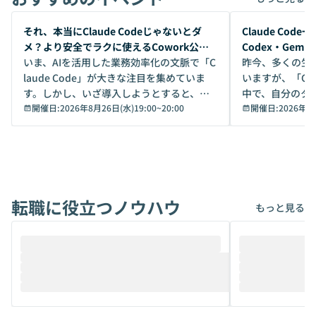
開催前
開催前
それ、本当にClaude Codeじゃないとダ
Claude Co
メ？より安全でラクに使えるCowork公開
Codex・Gem
デモ
いま、AIを活用した業務効率化の文脈で「C
昨今、多くの生
laude Code」が大きな注目を集めていま
いますが、「Code
す。しかし、いざ導入しようとすると、セ
中で、自分のタ
キュリティ面の懸念や権限管理のハードル
開催日:
2026年8月26日(水)19:00
~
20:00
いいのか」を自
開催日:
2026年8
から、気軽に使えないケースも多いのでは
か？ 「なんとなく誰かが良いと言っていた
ないでしょうか。 Coworkは、非エンジニ
から」「SNS
アでも簡単に安全に扱えるよう作られた機
ら」と、周りの
能です。そして実は、日常の業務領域であ
ている方も少な
れば「Coworkで十分にカバーできる」だ
Iのポテンシャル
転職に役立つノウハウ
けでなく、想像以上の範囲まで自動化でき
は、評判ではな
もっと見る
ることは、まだあまり知られていません。
ているAIを選ぶこ
そこで本イベントでは、メルカリで生成AI
もやり取りを重
推進を担当されているハヤカワ五味氏をお
まで文脈を忘れず
迎えし、Coworkを使った業務自動化の実
キストだけでな
際を、公開デモを交えてわかりやすくお伝
うときに一番打率が
えします。 前半のLTでは、ハヤカワ氏より
え、次々と新し
メルカリでの判断基準をもとに「なぜClau
それぞれの本当