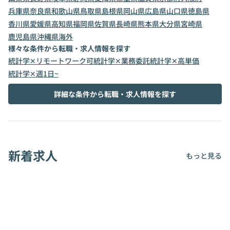
兵庫県
奈良県
和歌山県
鳥取県
島根県
岡山県
広島県
山口県
徳島県
香川県
愛媛県
高知県
福岡県
佐賀県
長崎県
熊本県
大分県
宮崎県
鹿児島県
沖縄県
海外
様々な条件から転職・求人情報を探す
統計学✕リモートワーク可
統計学✕業務委託
統計学✕高単価
統計学✕週1日~
詳細な条件から転職・求人情報を探す
新着求人
もっと見る