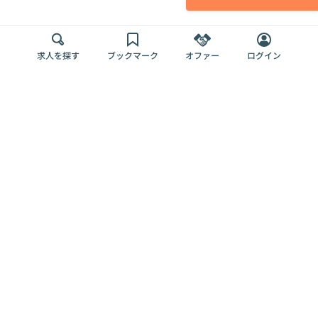
求人を探す
ブックマーク
オファー
ログイン
メディア
サービス
キャリアアップ
採用担当者さま
各種媒体
を目指す
トップページ
Offers AI
Offers
ログイン
利用規約
新規登録・ロ
RPO
Magazine
プライバシー
グイン
Offers HR
予算型リテー
ポリシー
案件を探す
Magazine
導入事例
ナー
外部送信ツー
Offers 職務経
Offers デジタ
ルの一覧
歴
ル人材総研
お役立ち
人事AIコンサ
Offers AI
資料
ルティング
Harness
企業を探す
よくある
求人掲載無料
イベント情報
ご質問
プラン