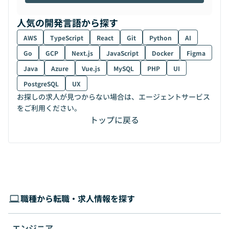
人気の開発言語から探す
AWS
TypeScript
React
Git
Python
AI
Go
GCP
Next.js
JavaScript
Docker
Figma
Java
Azure
Vue.js
MySQL
PHP
UI
PostgreSQL
UX
お探しの求人が見つからない場合は、エージェントサービス
をご利用ください。
トップに戻る
職種から転職・求人情報を探す
エンジニア