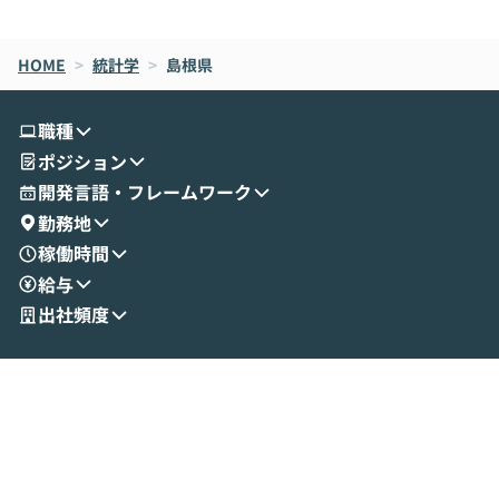
de CodeはNGになりがちで、なぜCowork
スクごとに最適
なら安全なのか」を解説いただいた上で、C
すのは至難の業です。 そこで
HOME
oworkの基本的な機能をご紹介いただきま
>
統計学
>
島根県
は、LLMのフ
す。 続く公開デモでは、実際にCoworkを
ント構築の最前
使ってワークフローを構築する様子をお見
社松尾研究所の尾
職種
せいただきます。数分でワークフローが完
e・Codex・G
ポジション
成する手軽さや、Gmail等の外部サービス
分けの考え方を紐
とセキュアに連携できるポイントなど、実
使わなくなった
開発言語・フレームワーク
演を通じて具体的なイメージをお届けしま
らではの視点でお
勤務地
す。 後半のディスカッションでは、セキュ
のAIに絞るべ
稼働時間
リティの考え方や社内導入の進め方など、
迷っている方か
給与
現場目線でさらに深掘りしていきます。
最適化したい方
「自分の業務をAIで自動化してみたいけ
ご参加をお待ち
出社頻度
ど、何から始めればいいかわからない」と
いう方にこそ参加いただきたいイベントで
す。