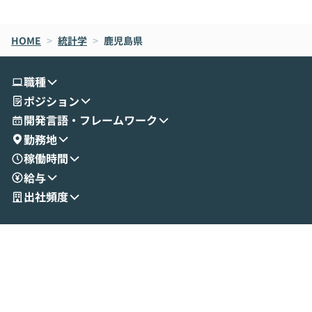
de CodeはNGになりがちで、なぜCowork
スクごとに最適
なら安全なのか」を解説いただいた上で、C
すのは至難の業です。 そこで
HOME
oworkの基本的な機能をご紹介いただきま
>
統計学
>
鹿児島県
は、LLMのフ
す。 続く公開デモでは、実際にCoworkを
ント構築の最前
使ってワークフローを構築する様子をお見
社松尾研究所の尾
職種
せいただきます。数分でワークフローが完
e・Codex・G
ポジション
成する手軽さや、Gmail等の外部サービス
分けの考え方を紐
とセキュアに連携できるポイントなど、実
使わなくなった
開発言語・フレームワーク
演を通じて具体的なイメージをお届けしま
らではの視点でお
勤務地
す。 後半のディスカッションでは、セキュ
のAIに絞るべ
稼働時間
リティの考え方や社内導入の進め方など、
迷っている方か
給与
現場目線でさらに深掘りしていきます。
最適化したい方
「自分の業務をAIで自動化してみたいけ
ご参加をお待ち
出社頻度
ど、何から始めればいいかわからない」と
いう方にこそ参加いただきたいイベントで
す。