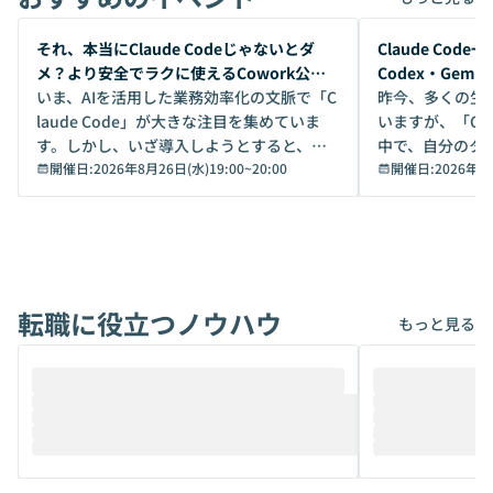
開催前
開催前
それ、本当にClaude Codeじゃないとダ
Claude Co
メ？より安全でラクに使えるCowork公開
Codex・Gem
デモ
いま、AIを活用した業務効率化の文脈で「C
昨今、多くの生
laude Code」が大きな注目を集めていま
いますが、「Code
す。しかし、いざ導入しようとすると、セ
中で、自分のタ
キュリティ面の懸念や権限管理のハードル
開催日:
2026年8月26日(水)19:00
~
20:00
いいのか」を自
開催日:
2026年8
から、気軽に使えないケースも多いのでは
か？ 「なんとなく誰かが良いと言っていた
ないでしょうか。 Coworkは、非エンジニ
から」「SNS
アでも簡単に安全に扱えるよう作られた機
ら」と、周りの
能です。そして実は、日常の業務領域であ
ている方も少な
れば「Coworkで十分にカバーできる」だ
Iのポテンシャル
転職に役立つノウハウ
けでなく、想像以上の範囲まで自動化でき
は、評判ではな
もっと見る
ることは、まだあまり知られていません。
ているAIを選ぶこ
そこで本イベントでは、メルカリで生成AI
もやり取りを重
推進を担当されているハヤカワ五味氏をお
まで文脈を忘れず
迎えし、Coworkを使った業務自動化の実
キストだけでな
際を、公開デモを交えてわかりやすくお伝
うときに一番打率が
えします。 前半のLTでは、ハヤカワ氏より
え、次々と新し
メルカリでの判断基準をもとに「なぜClau
それぞれの本当