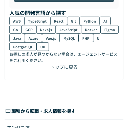
人気の開発言語から探す
AWS
TypeScript
React
Git
Python
AI
Go
GCP
Next.js
JavaScript
Docker
Figma
Java
Azure
Vue.js
MySQL
PHP
UI
PostgreSQL
UX
お探しの求人が見つからない場合は、エージェントサービス
をご利用ください。
トップに戻る
職種から転職・求人情報を探す
エンジニア