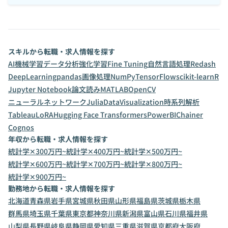
スキルから転職・求人情報を探す
AI
機械学習
データ分析
強化学習
Fine Tuning
自然言語処理
Redash
DeepLearning
pandas
画像処理
NumPy
TensorFlow
scikit-learn
R
Jupyter Notebook
論文読み
MATLAB
OpenCV
ニューラルネットワーク
Julia
DataVisualization
時系列解析
Tableau
LoRA
Hugging Face Transformers
PowerBI
Chainer
Cognos
年収から転職・求人情報を探す
統計学✕300万円~
統計学✕400万円~
統計学✕500万円~
統計学✕600万円~
統計学✕700万円~
統計学✕800万円~
統計学✕900万円~
勤務地から転職・求人情報を探す
北海道
青森県
岩手県
宮城県
秋田県
山形県
福島県
茨城県
栃木県
群馬県
埼玉県
千葉県
東京都
神奈川県
新潟県
富山県
石川県
福井県
山梨県
長野県
岐阜県
静岡県
愛知県
三重県
滋賀県
京都府
大阪府