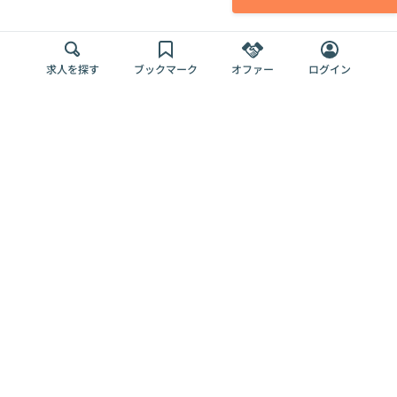
求人を探す
ブックマーク
オファー
ログイン
メディア
サービス
キャリアアップ
採用担当者さま
各種媒体
を目指す
トップページ
Offers AI
Offers
ログイン
利用規約
新規登録・ロ
RPO
Magazine
プライバシー
グイン
Offers HR
予算型リテー
ポリシー
案件を探す
Magazine
導入事例
ナー
外部送信ツー
Offers 職務経
Offers デジタ
ルの一覧
歴
ル人材総研
お役立ち
人事AIコンサ
Offers AI
資料
ルティング
Harness
企業を探す
よくある
求人掲載無料
イベント情報
ご質問
プラン