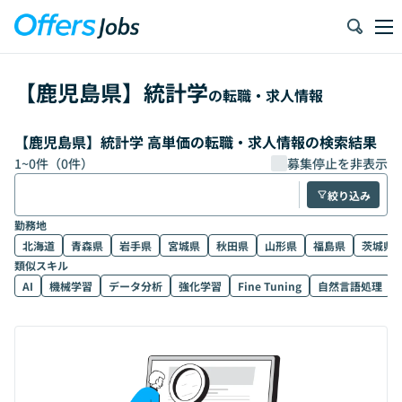
【
鹿児島県
】
統計学
の転職・求人情報
【鹿児島県】統計学 高単価の転職・求人情報の検索結果
1
~
0
件（
0
件）
募集停止を非表示
絞り込み
勤務地
北海道
青森県
岩手県
宮城県
秋田県
山形県
福島県
茨城県
類似スキル
AI
機械学習
データ分析
強化学習
Fine Tuning
自然言語処理