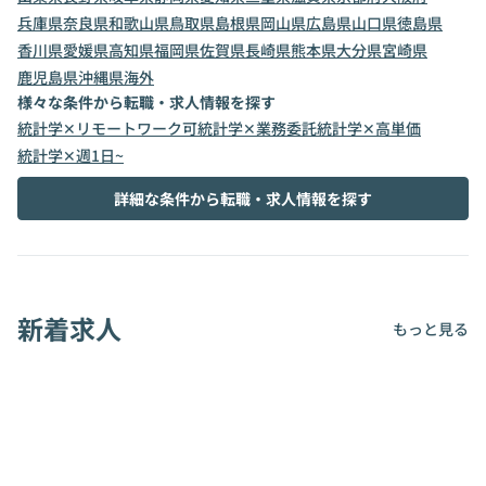
兵庫県
奈良県
和歌山県
鳥取県
島根県
岡山県
広島県
山口県
徳島県
香川県
愛媛県
高知県
福岡県
佐賀県
長崎県
熊本県
大分県
宮崎県
鹿児島県
沖縄県
海外
様々な条件から転職・求人情報を探す
統計学✕リモートワーク可
統計学✕業務委託
統計学✕高単価
統計学✕週1日~
詳細な条件から転職・求人情報を探す
新着求人
もっと見る