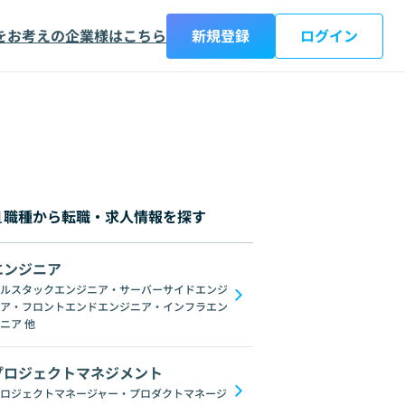
をお考えの企業様はこちら
新規登録
ログイン
職種から転職・求人情報を探す
エンジニア
都
神奈川県
新潟県
富山県
石川県
福井県
山梨県
長野県
岐阜
ルスタックエンジニア・サーバーサイドエンジ
ア・フロントエンドエンジニア・インフラエン
画像処理
統計学
NumPy
TensorFlow
scikit-learn
R
Jupyter No
ニア
他
プロジェクトマネジメント
ロジェクトマネージャー・プロダクトマネージ