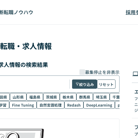
断
転職ノウハウ
採用
転職・求人情報
求人情報の検索結果
募集停止を非表示
絞り込み
リセット
田県
山形県
福島県
茨城県
栃木県
群馬県
埼玉県
千葉県
東京
フ
ニ
学習
Fine Tuning
自然言語処理
Redash
DeepLearning
pandas
ジ
プ