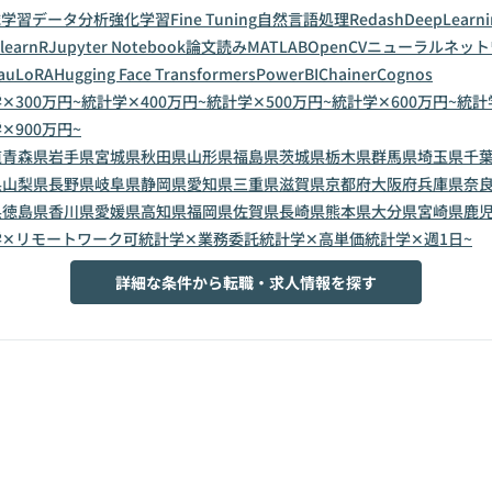
械学習
データ分析
強化学習
Fine Tuning
自然言語処理
Redash
DeepLearni
-learn
R
Jupyter Notebook
論文読み
MATLAB
OpenCV
ニューラルネット
au
LoRA
Hugging Face Transformers
PowerBI
Chainer
Cognos
✕300万円~
統計学✕400万円~
統計学✕500万円~
統計学✕600万円~
統計
✕900万円~
道
青森県
岩手県
宮城県
秋田県
山形県
福島県
茨城県
栃木県
群馬県
埼玉県
千
県
山梨県
長野県
岐阜県
静岡県
愛知県
三重県
滋賀県
京都府
大阪府
兵庫県
奈
県
徳島県
香川県
愛媛県
高知県
福岡県
佐賀県
長崎県
熊本県
大分県
宮崎県
鹿
学✕リモートワーク可
統計学✕業務委託
統計学✕高単価
統計学✕週1日~
詳細な条件から転職・求人情報を探す