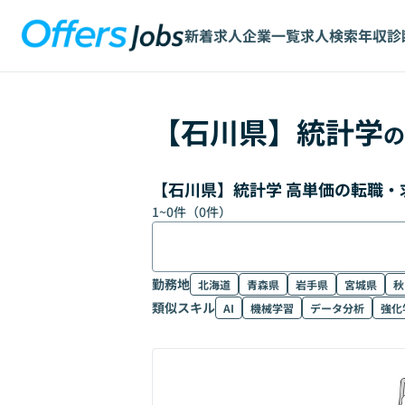
新着求人
企業一覧
求人検索
年収診
【
石川県
】
統計学
の
【石川県】統計学 高単価の転職・
1
~
0
件（
0
件）
勤務地
北海道
青森県
岩手県
宮城県
秋
類似スキル
AI
機械学習
データ分析
強化