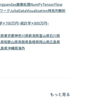
ng
pandas
画像処理
NumPy
TensorFlow
ワーク
Julia
DataVisualization
時系列解析
学✕700万円~
統計学✕800万円~
葉県
東京都
神奈川県
新潟県
富山県
石川県
良県
和歌山県
鳥取県
島根県
岡山県
広島県
児島県
沖縄県
海外
もっと見る