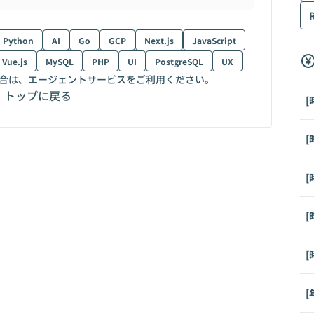
Python
AI
Go
GCP
Next.js
JavaScript
Vue.js
MySQL
PHP
UI
PostgreSQL
UX
合は、エージェントサービスをご利用ください。
トップに戻る
[
[
[
[
[
[