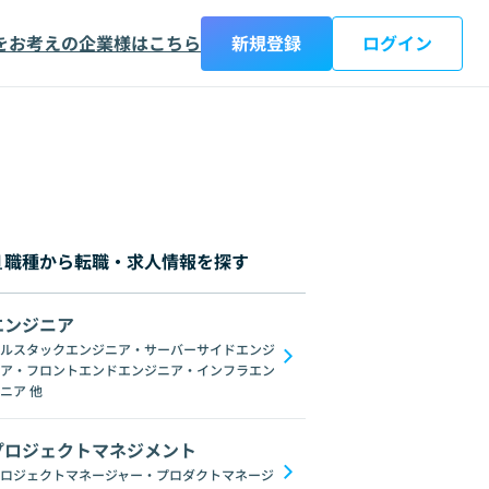
をお考えの企業様はこちら
新規登録
ログイン
職種から転職・求人情報を探す
エンジニア
都
神奈川県
新潟県
富山県
石川県
福井県
山梨県
長野県
岐阜
ルスタックエンジニア・サーバーサイドエンジ
ア・フロントエンドエンジニア・インフラエン
ブロックチェーン
ChatGPT
Gemini
GoogleSpreadSheet
Unix
L
ニア
他
プロジェクトマネジメント
ロジェクトマネージャー・プロダクトマネージ