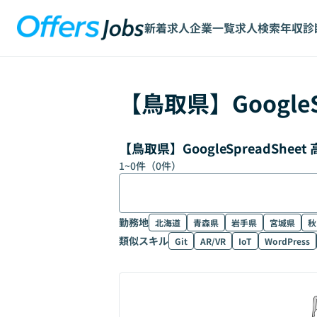
新着求人
企業一覧
求人検索
年収診
【
鳥取県
】
Google
【鳥取県】GoogleSpreadSh
1
~
0
件（
0
件）
勤務地
北海道
青森県
岩手県
宮城県
秋
類似スキル
Git
AR/VR
IoT
WordPress