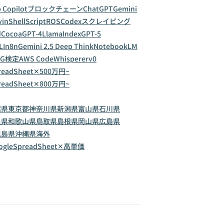
 Copilot
ブロックチェーン
ChatGPT
Gemini
vin
ShellScript
ROS
Codex
スクレイピング
d
Cocoa
GPT-4
LlamaIndex
GPT-5
LI
n8n
Gemini 2.5 Deep Think
NotebookLM
G検定
AWS CodeWhisperer
v0
readSheet✕500万円~
readSheet✕800万円~
葉県
東京都
神奈川県
新潟県
富山県
石川県
良県
和歌山県
鳥取県
島根県
岡山県
広島県
児島県
沖縄県
海外
ogleSpreadSheet✕高単価