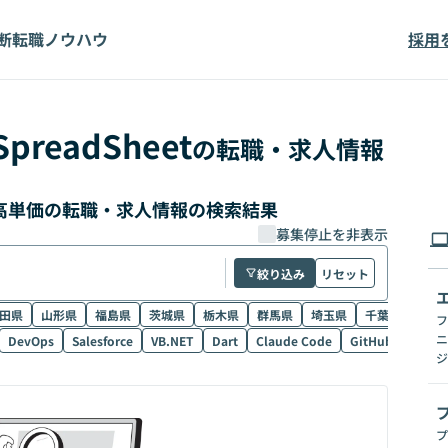
断
転職ノウハウ
採用
SpreadSheet
の転職・求人情報
eet 高単価の転職・求人情報の検索結果
募集停止を非表示
絞り込み
リセット
田県
山形県
福島県
茨城県
栃木県
群馬県
埼玉県
千葉県
東京
フ
ニ
DevOps
Salesforce
VB.NET
Dart
Claude Code
GitHub Copilot
ジ
プ