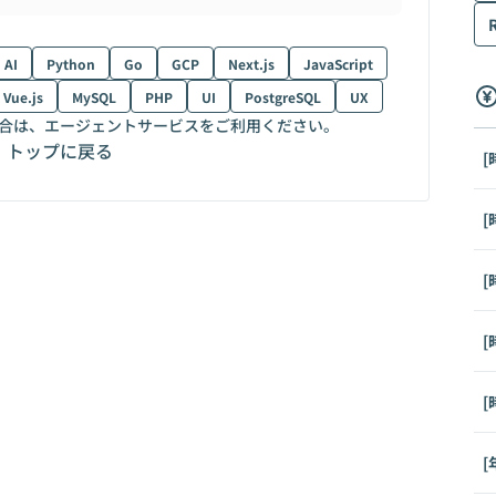
AI
Python
Go
GCP
Next.js
JavaScript
Vue.js
MySQL
PHP
UI
PostgreSQL
UX
合は、エージェントサービスをご利用ください。
トップに戻る
[
[
[
[
[
[