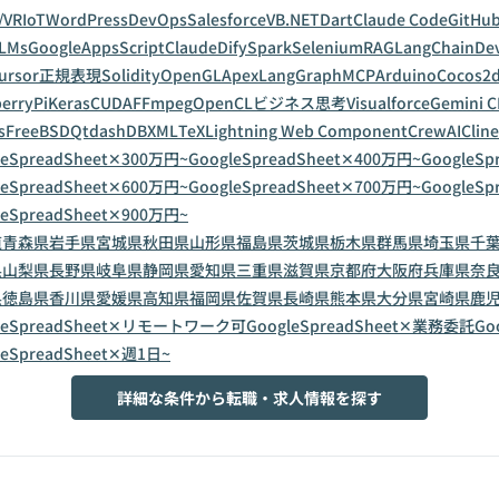
/VR
IoT
WordPress
DevOps
Salesforce
VB.NET
Dart
Claude Code
GitHub
LMs
GoogleAppsScript
Claude
Dify
Spark
Selenium
RAG
LangChain
De
ursor
正規表現
Solidity
OpenGL
Apex
LangGraph
MCP
Arduino
Cocos2
erryPi
Keras
CUDA
FFmpeg
OpenCL
ビジネス思考
Visualforce
Gemini C
s
FreeBSD
Qt
dashDB
XML
TeX
Lightning Web Component
CrewAI
Cline
leSpreadSheet✕300万円~
GoogleSpreadSheet✕400万円~
GoogleSp
leSpreadSheet✕600万円~
GoogleSpreadSheet✕700万円~
GoogleSp
leSpreadSheet✕900万円~
道
青森県
岩手県
宮城県
秋田県
山形県
福島県
茨城県
栃木県
群馬県
埼玉県
千
県
山梨県
長野県
岐阜県
静岡県
愛知県
三重県
滋賀県
京都府
大阪府
兵庫県
奈
県
徳島県
香川県
愛媛県
高知県
福岡県
佐賀県
長崎県
熊本県
大分県
宮崎県
鹿
gleSpreadSheet✕リモートワーク可
GoogleSpreadSheet✕業務委託
Go
leSpreadSheet✕週1日~
詳細な条件から転職・求人情報を探す