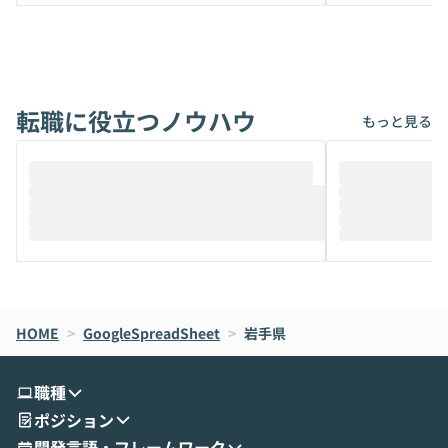
から、気軽に使えないケースも多いのでは
か？ 「なんとなく誰かが良いと言っていた
ないでしょうか。 Coworkは、非エンジニ
から」「SNS
アでも簡単に安全に扱えるよう作られた機
ら」と、周りの
能です。そして実は、日常の業務領域であ
ている方も少な
れば「Coworkで十分にカバーできる」だ
Iのポテンシャル
転職に役立つノウハウ
けでなく、想像以上の範囲まで自動化でき
は、評判ではな
もっと見る
ることは、まだあまり知られていません。
ているAIを選ぶこ
そこで本イベントでは、メルカリで生成AI
もやり取りを重
推進を担当されているハヤカワ五味氏をお
まで文脈を忘れず
迎えし、Coworkを使った業務自動化の実
キストだけでな
際を、公開デモを交えてわかりやすくお伝
うときに一番打率が
えします。 前半のLTでは、ハヤカワ氏より
え、次々と新し
メルカリでの判断基準をもとに「なぜClau
それぞれの本当
de CodeはNGになりがちで、なぜCowork
スクごとに最適
なら安全なのか」を解説いただいた上で、C
すのは至難の業です。 そこで
HOME
oworkの基本的な機能をご紹介いただきま
>
GoogleSpreadSheet
>
岩手県
は、LLMのフ
す。 続く公開デモでは、実際にCoworkを
ント構築の最前
使ってワークフローを構築する様子をお見
社松尾研究所の尾
職種
せいただきます。数分でワークフローが完
e・Codex・G
ポジション
成する手軽さや、Gmail等の外部サービス
分けの考え方を紐
とセキュアに連携できるポイントなど、実
使わなくなった
開発言語・フレームワーク