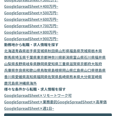
GoogleSpreadSheet✕400万円~
GoogleSpreadSheet✕500万円~
GoogleSpreadSheet✕600万円~
GoogleSpreadSheet✕700万円~
GoogleSpreadSheet✕800万円~
GoogleSpreadSheet✕900万円~
勤務地から転職・求人情報を探す
北海道
青森県
岩手県
宮城県
秋田県
山形県
福島県
茨城県
栃木県
群馬県
埼玉県
千葉県
東京都
神奈川県
新潟県
富山県
石川県
福井県
山梨県
長野県
岐阜県
静岡県
愛知県
三重県
滋賀県
京都府
大阪府
兵庫県
奈良県
和歌山県
鳥取県
島根県
岡山県
広島県
山口県
徳島県
香川県
愛媛県
高知県
福岡県
佐賀県
長崎県
熊本県
大分県
宮崎県
鹿児島県
沖縄県
海外
様々な条件から転職・求人情報を探す
GoogleSpreadSheet✕リモートワーク可
GoogleSpreadSheet✕業務委託
GoogleSpreadSheet✕高単価
GoogleSpreadSheet✕週1日~