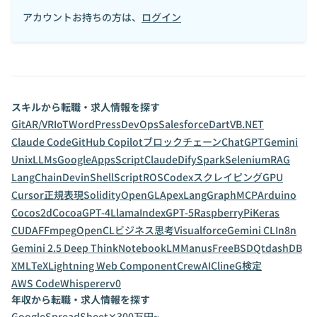
アカウントお持ちの方は、
ログイン
スキルから転職・求人情報を探す
Git
AR/VR
IoT
WordPress
DevOps
Salesforce
Dart
VB.NET
Claude Code
GitHub Copilot
ブロックチェーン
ChatGPT
Gemini
Unix
LLMs
GoogleAppsScript
Claude
Dify
Spark
Selenium
RAG
LangChain
Devin
ShellScript
ROS
Codex
スクレイピング
GPU
Cursor
正規表現
Solidity
OpenGL
Apex
LangGraph
MCP
Arduino
Cocos2d
Cocoa
GPT-4
LlamaIndex
GPT-5
RaspberryPi
Keras
CUDA
FFmpeg
OpenCL
ビジネス思考
Visualforce
Gemini CLI
n8n
Gemini 2.5 Deep Think
NotebookLM
Manus
FreeBSD
Qt
dashDB
XML
TeX
Lightning Web Component
CrewAI
Cline
G検定
AWS CodeWhisperer
v0
年収から転職・求人情報を探す
GoogleSpreadSheet✕300万円~