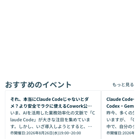
おすすめのイベント
もっと見る
開催前
開催前
それ、本当にClaude Codeじゃないとダ
Claude Co
メ？より安全でラクに使えるCowork公開
Codex・Gem
デモ
いま、AIを活用した業務効率化の文脈で「C
昨今、多くの生
laude Code」が大きな注目を集めていま
いますが、「Code
す。しかし、いざ導入しようとすると、セ
中で、自分のタ
キュリティ面の懸念や権限管理のハードル
開催日:
2026年8月26日(水)19:00
~
20:00
いいのか」を自
開催日:
2026年8