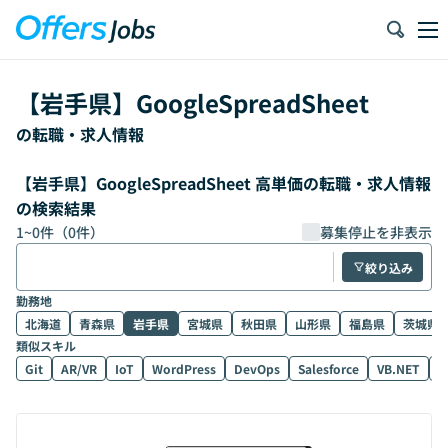
【
岩手県
】
GoogleSpreadSheet
の転職・求人情報
【岩手県】GoogleSpreadSheet 高単価の転職・求人情報
の検索結果
1
~
0
件（
0
件）
募集停止を非表示
絞り込み
勤務地
北海道
青森県
岩手県
宮城県
秋田県
山形県
福島県
茨城県
類似スキル
Git
AR/VR
IoT
WordPress
DevOps
Salesforce
VB.NET
D