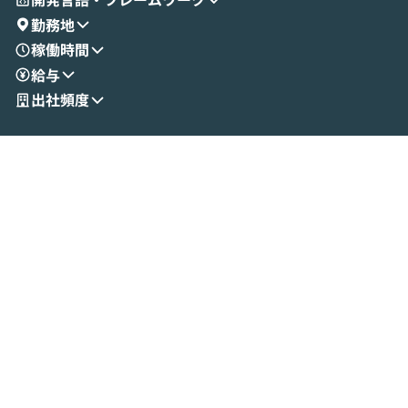
演を通じて具体的なイメージをお届けしま
らではの視点でお
勤務地
す。 後半のディスカッションでは、セキュ
のAIに絞るべ
稼働時間
リティの考え方や社内導入の進め方など、
迷っている方か
給与
現場目線でさらに深掘りしていきます。
最適化したい方
「自分の業務をAIで自動化してみたいけ
ご参加をお待ち
出社頻度
ど、何から始めればいいかわからない」と
いう方にこそ参加いただきたいイベントで
す。