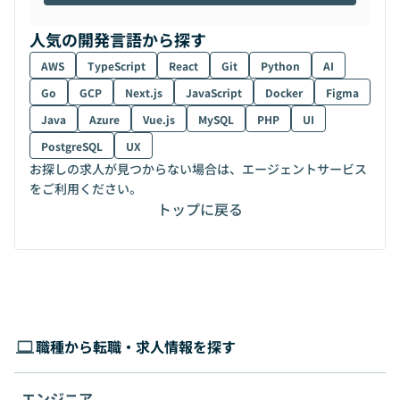
人気の開発言語から探す
AWS
TypeScript
React
Git
Python
AI
Go
GCP
Next.js
JavaScript
Docker
Figma
Java
Azure
Vue.js
MySQL
PHP
UI
PostgreSQL
UX
お探しの求人が見つからない場合は、エージェントサービス
をご利用ください。
トップに戻る
職種から転職・求人情報を探す
エンジニア