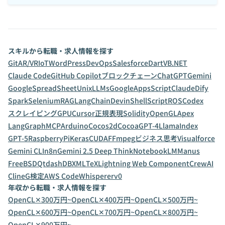
スキルから転職・求人情報を探す
Git
AR/VR
IoT
WordPress
DevOps
Salesforce
Dart
VB.NET
Claude Code
GitHub Copilot
ブロックチェーン
ChatGPT
Gemini
GoogleSpreadSheet
Unix
LLMs
GoogleAppsScript
Claude
Dify
Spark
Selenium
RAG
LangChain
Devin
ShellScript
ROS
Codex
スクレイピング
GPU
Cursor
正規表現
Solidity
OpenGL
Apex
LangGraph
MCP
Arduino
Cocos2d
Cocoa
GPT-4
LlamaIndex
GPT-5
RaspberryPi
Keras
CUDA
FFmpeg
ビジネス思考
Visualforce
Gemini CLI
n8n
Gemini 2.5 Deep Think
NotebookLM
Manus
FreeBSD
Qt
dashDB
XML
TeX
Lightning Web Component
CrewAI
Cline
G検定
AWS CodeWhisperer
v0
年収から転職・求人情報を探す
OpenCL✕300万円~
OpenCL✕400万円~
OpenCL✕500万円~
OpenCL✕600万円~
OpenCL✕700万円~
OpenCL✕800万円~
OpenCL✕900万円~