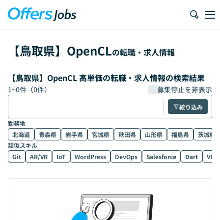
【
鳥取県
】
OpenCL
の転職・求人情報
【鳥取県】OpenCL 高単価の転職・求人情報の検索結果
1
~
0
件（
0
件）
募集停止を非表示
絞り込み
勤務地
北海道
青森県
岩手県
宮城県
秋田県
山形県
福島県
茨城県
類似スキル
Git
AR/VR
IoT
WordPress
DevOps
Salesforce
Dart
VB.