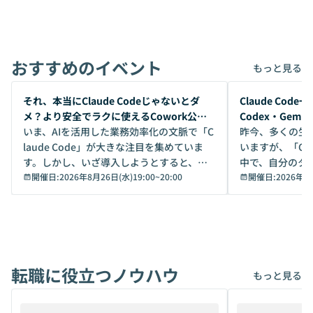
おすすめのイベント
もっと見る
開催前
開催前
それ、本当にClaude Codeじゃないとダ
Claude Co
メ？より安全でラクに使えるCowork公開
Codex・Gem
デモ
いま、AIを活用した業務効率化の文脈で「C
昨今、多くの生
laude Code」が大きな注目を集めていま
いますが、「Code
す。しかし、いざ導入しようとすると、セ
中で、自分のタ
キュリティ面の懸念や権限管理のハードル
開催日:
2026年8月26日(水)19:00
~
20:00
いいのか」を自
開催日:
2026年8
から、気軽に使えないケースも多いのでは
か？ 「なんとなく誰かが良いと言っていた
ないでしょうか。 Coworkは、非エンジニ
から」「SNS
アでも簡単に安全に扱えるよう作られた機
ら」と、周りの
能です。そして実は、日常の業務領域であ
ている方も少な
れば「Coworkで十分にカバーできる」だ
Iのポテンシャル
転職に役立つノウハウ
けでなく、想像以上の範囲まで自動化でき
は、評判ではな
もっと見る
ることは、まだあまり知られていません。
ているAIを選ぶこ
そこで本イベントでは、メルカリで生成AI
もやり取りを重