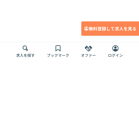
無料登録して求人を見る
求人を探す
ブックマーク
オファー
ログイン
メディア
サービス
キャリアアップ
採用担当者さま
各種媒体
を目指す
トップページ
Offers AI
Offers
ログイン
利用規約
新規登録・ロ
RPO
Magazine
プライバシー
グイン
Offers HR
予算型リテー
ポリシー
案件を探す
Magazine
導入事例
ナー
外部送信ツー
Offers 職務経
Offers デジタ