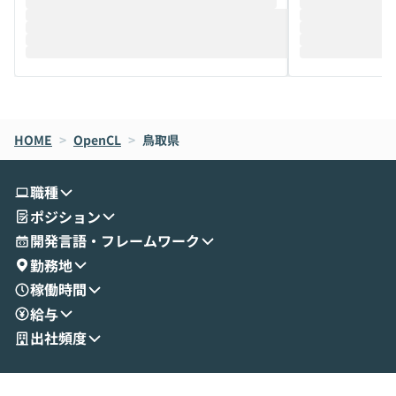
推進を担当されているハヤカワ五味氏をお
まで文脈を忘れず
迎えし、Coworkを使った業務自動化の実
キストだけでな
際を、公開デモを交えてわかりやすくお伝
うときに一番打率が
えします。 前半のLTでは、ハヤカワ氏より
え、次々と新し
メルカリでの判断基準をもとに「なぜClau
それぞれの本当
de CodeはNGになりがちで、なぜCowork
スクごとに最適
なら安全なのか」を解説いただいた上で、C
すのは至難の業です。 そこで
HOME
oworkの基本的な機能をご紹介いただきま
>
OpenCL
>
鳥取県
は、LLMのフ
す。 続く公開デモでは、実際にCoworkを
ント構築の最前
使ってワークフローを構築する様子をお見
社松尾研究所の尾
職種
せいただきます。数分でワークフローが完
e・Codex・G
ポジション
成する手軽さや、Gmail等の外部サービス
分けの考え方を紐
とセキュアに連携できるポイントなど、実
使わなくなった
開発言語・フレームワーク
演を通じて具体的なイメージをお届けしま
らではの視点でお
勤務地
す。 後半のディスカッションでは、セキュ
のAIに絞るべ
稼働時間
リティの考え方や社内導入の進め方など、
迷っている方か
給与
現場目線でさらに深掘りしていきます。
最適化したい方
「自分の業務をAIで自動化してみたいけ
ご参加をお待ち
出社頻度
ど、何から始めればいいかわからない」と
いう方にこそ参加いただきたいイベントで
す。