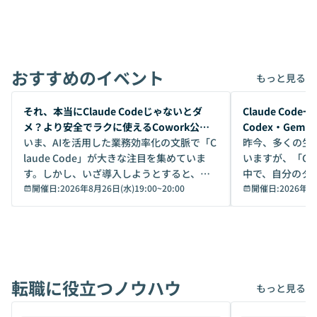
おすすめのイベント
もっと見る
開催前
開催前
それ、本当にClaude Codeじゃないとダ
Claude Co
メ？より安全でラクに使えるCowork公開
Codex・Gem
デモ
いま、AIを活用した業務効率化の文脈で「C
昨今、多くの生
laude Code」が大きな注目を集めていま
いますが、「Code
す。しかし、いざ導入しようとすると、セ
中で、自分のタ
キュリティ面の懸念や権限管理のハードル
開催日:
2026年8月26日(水)19:00
~
20:00
いいのか」を自
開催日:
2026年8
から、気軽に使えないケースも多いのでは
か？ 「なんとなく誰かが良いと言っていた
ないでしょうか。 Coworkは、非エンジニ
から」「SNS
アでも簡単に安全に扱えるよう作られた機
ら」と、周りの
能です。そして実は、日常の業務領域であ
ている方も少な
れば「Coworkで十分にカバーできる」だ
Iのポテンシャル
転職に役立つノウハウ
けでなく、想像以上の範囲まで自動化でき
は、評判ではな
もっと見る
ることは、まだあまり知られていません。
ているAIを選ぶこ
そこで本イベントでは、メルカリで生成AI
もやり取りを重