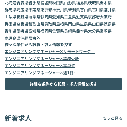
北海道
青森県
岩手県
宮城県
秋田県
山形県
福島県
茨城県
栃木県
群馬県
埼玉県
千葉県
東京都
神奈川県
新潟県
富山県
石川県
福井県
山梨県
長野県
岐阜県
静岡県
愛知県
三重県
滋賀県
京都府
大阪府
兵庫県
奈良県
和歌山県
鳥取県
島根県
岡山県
広島県
山口県
徳島県
香川県
愛媛県
高知県
福岡県
佐賀県
長崎県
熊本県
大分県
宮崎県
鹿児島県
沖縄県
海外
様々な条件から転職・求人情報を探す
エンジニアリングマネージャー✕リモートワーク可
エンジニアリングマネージャー✕業務委託
エンジニアリングマネージャー✕高単価
エンジニアリングマネージャー✕週1日~
詳細な条件から転職・求人情報を探す
新着求人
もっと見る