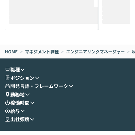
推進を担当されているハヤカワ五味氏をお
まで文脈を忘れず
迎えし、Coworkを使った業務自動化の実
キストだけでな
際を、公開デモを交えてわかりやすくお伝
うときに一番打率が
えします。 前半のLTでは、ハヤカワ氏より
え、次々と新し
メルカリでの判断基準をもとに「なぜClau
それぞれの本当
de CodeはNGになりがちで、なぜCowork
スクごとに最適
なら安全なのか」を解説いただいた上で、C
すのは至難の業です。 そこで
HOME
oworkの基本的な機能をご紹介いただきま
>
マネジメント職種
>
エンジニアリングマネージャー
は、LLMのフ
>
す。 続く公開デモでは、実際にCoworkを
ント構築の最前
使ってワークフローを構築する様子をお見
社松尾研究所の尾
職種
せいただきます。数分でワークフローが完
e・Codex・G
ポジション
成する手軽さや、Gmail等の外部サービス
分けの考え方を紐
とセキュアに連携できるポイントなど、実
使わなくなった
開発言語・フレームワーク
演を通じて具体的なイメージをお届けしま
らではの視点でお
勤務地
す。 後半のディスカッションでは、セキュ
のAIに絞るべ
稼働時間
リティの考え方や社内導入の進め方など、
迷っている方か
給与
現場目線でさらに深掘りしていきます。
最適化したい方
「自分の業務をAIで自動化してみたいけ
ご参加をお待ち
出社頻度
ど、何から始めればいいかわからない」と
いう方にこそ参加いただきたいイベントで