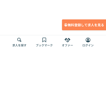
無料登録して求人を見る
求人を探す
ブックマーク
オファー
ログイン
メディア
サービス
キャリアアップ
採用担当者さま
各種媒体
を目指す
トップページ
Offers AI
Offers
ログイン
利用規約
新規登録・ロ
RPO
Magazine
プライバシー
グイン
Offers HR
予算型リテー
ポリシー
案件を探す
Magazine
導入事例