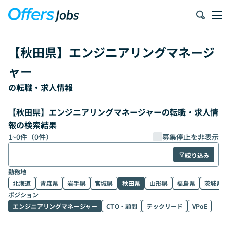
【
秋田県
】
エンジニアリングマネージ
ャー
の転職・求人情報
【秋田県】エンジニアリングマネージャーの転職・求人情
報の検索結果
1
~
0
件（
0
件）
募集停止を非表示
絞り込み
勤務地
北海道
青森県
岩手県
宮城県
秋田県
山形県
福島県
茨城県
ポジション
エンジニアリングマネージャー
CTO・顧問
テックリード
VPoE