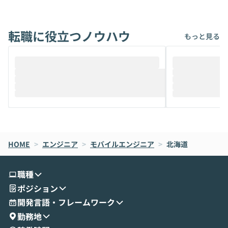
能です。そして実は、日常の業務領域であ
ている方も少な
れば「Coworkで十分にカバーできる」だ
Iのポテンシャル
転職に役立つノウハウ
けでなく、想像以上の範囲まで自動化でき
は、評判ではな
もっと見る
ることは、まだあまり知られていません。
ているAIを選ぶこ
そこで本イベントでは、メルカリで生成AI
もやり取りを重
推進を担当されているハヤカワ五味氏をお
まで文脈を忘れず
迎えし、Coworkを使った業務自動化の実
キストだけでな
際を、公開デモを交えてわかりやすくお伝
うときに一番打率が
えします。 前半のLTでは、ハヤカワ氏より
え、次々と新し
メルカリでの判断基準をもとに「なぜClau
それぞれの本当
de CodeはNGになりがちで、なぜCowork
スクごとに最適
なら安全なのか」を解説いただいた上で、C
すのは至難の業です。 そこで
HOME
oworkの基本的な機能をご紹介いただきま
>
エンジニア
>
モバイルエンジニア
>
北海道
は、LLMのフ
す。 続く公開デモでは、実際にCoworkを
ント構築の最前
使ってワークフローを構築する様子をお見
社松尾研究所の尾
職種
せいただきます。数分でワークフローが完
e・Codex・G
ポジション
成する手軽さや、Gmail等の外部サービス
分けの考え方を紐
とセキュアに連携できるポイントなど、実
使わなくなった
開発言語・フレームワーク
演を通じて具体的なイメージをお届けしま
らではの視点でお
勤務地
す。 後半のディスカッションでは、セキュ
のAIに絞るべ