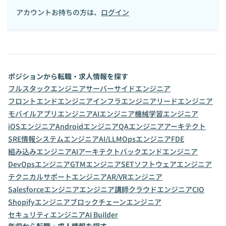
アカウントお持ちの方は、
ログイン
ポジションから転職・求人情報を探す
フルスタックエンジニア
サーバーサイドエンジニア
フロントエンドエンジニア
インフラエンジニア
リードエンジニア
モバイルアプリエンジニア
AIエンジニア
機械学習エンジニア
iOSエンジニア
Androidエンジニア
QAエンジニア
アーキテクト
SRE
情報システムエンジニア
AI/LLMOpsエンジニア
FDE
組み込みエンジニア
AIアーキテクト
バックエンドエンジニア
DevOpsエンジニア
GTMエンジニア
SET
ソフトウェアエンジニア
テクニカルサポートエンジニア
AR/VRエンジニア
Salesforceエンジニア
エンジニア講師
クラウドエンジニア
CIO
Shopifyエンジニア
ブロックチェーンエンジニア
セキュリティエンジニア
AI Builder