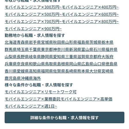
年収から転職・求人情報を探す
モバイルエンジニア✕300万円~
モバイルエンジニア✕400万円~
モバイルエンジニア✕500万円~
モバイルエンジニア✕600万円~
モバイルエンジニア✕700万円~
モバイルエンジニア✕800万円~
モバイルエンジニア✕900万円~
勤務地から転職・求人情報を探す
北海道
青森県
岩手県
宮城県
秋田県
山形県
福島県
茨城県
栃木県
群馬県
埼玉県
千葉県
東京都
神奈川県
新潟県
富山県
石川県
福井県
山梨県
長野県
岐阜県
静岡県
愛知県
三重県
滋賀県
京都府
大阪府
兵庫県
奈良県
和歌山県
鳥取県
島根県
岡山県
広島県
山口県
徳島県
香川県
愛媛県
高知県
福岡県
佐賀県
長崎県
熊本県
大分県
宮崎県
鹿児島県
沖縄県
海外
様々な条件から転職・求人情報を探す
モバイルエンジニア✕リモートワーク可
モバイルエンジニア✕業務委託
モバイルエンジニア✕高単価
モバイルエンジニア✕週1日~
詳細な条件から転職・求人情報を探す