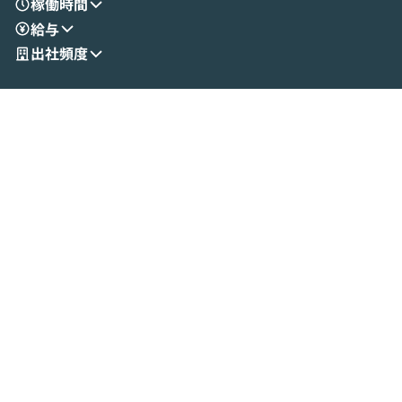
稼働時間
リティの考え方や社内導入の進め方など、
迷っている方か
給与
現場目線でさらに深掘りしていきます。
最適化したい方
「自分の業務をAIで自動化してみたいけ
ご参加をお待ち
出社頻度
ど、何から始めればいいかわからない」と
いう方にこそ参加いただきたいイベントで
す。