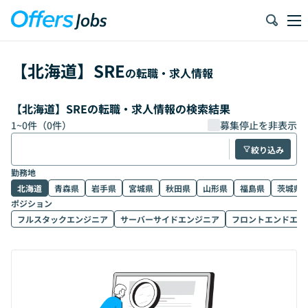
【
北海道
】
SRE
の転職・求人情報
【北海道】SREの転職・求人情報の検索結果
1
~
0
件（
0
件）
募集停止を非表示
絞り込み
勤務地
北海道
青森県
岩手県
宮城県
秋田県
山形県
福島県
茨城県
ポジション
フルスタックエンジニア
サーバーサイドエンジニア
フロントエンドエン