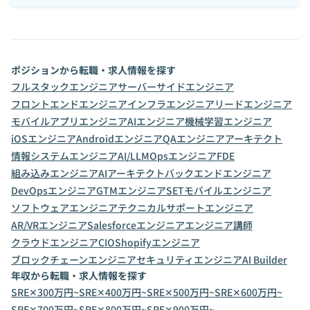
ポジションから転職・求人情報を探す
フルスタックエンジニア
サーバーサイドエンジニア
フロントエンドエンジニア
インフラエンジニア
リードエンジニア
モバイルアプリエンジニア
AIエンジニア
機械学習エンジニア
iOSエンジニア
Androidエンジニア
QAエンジニア
アーキテクト
情報システムエンジニア
AI/LLMOpsエンジニア
FDE
組み込みエンジニア
AIアーキテクト
バックエンドエンジニア
DevOpsエンジニア
GTMエンジニア
SET
モバイルエンジニア
ソフトウェアエンジニア
テクニカルサポートエンジニア
AR/VRエンジニア
Salesforceエンジニア
エンジニア講師
クラウドエンジニア
CIO
Shopifyエンジニア
ブロックチェーンエンジニア
セキュリティエンジニア
AI Builder
年収から転職・求人情報を探す
SRE✕300万円~
SRE✕400万円~
SRE✕500万円~
SRE✕600万円~
SRE✕700万円~
SRE✕800万円~
SRE✕900万円~