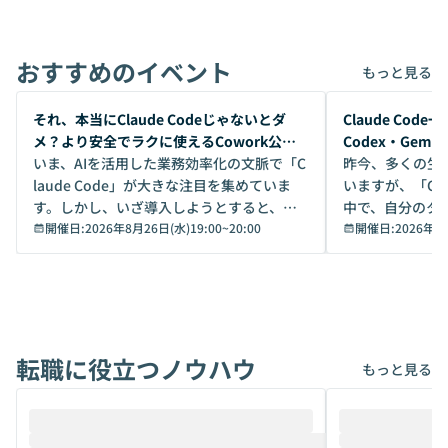
おすすめのイベント
もっと見る
開催前
開催前
それ、本当にClaude Codeじゃないとダ
Claude Co
メ？より安全でラクに使えるCowork公開
Codex・Gem
デモ
いま、AIを活用した業務効率化の文脈で「C
昨今、多くの生
laude Code」が大きな注目を集めていま
いますが、「Code
す。しかし、いざ導入しようとすると、セ
中で、自分のタ
キュリティ面の懸念や権限管理のハードル
開催日:
2026年8月26日(水)19:00
~
20:00
いいのか」を自
開催日:
2026年8
から、気軽に使えないケースも多いのでは
か？ 「なんとなく誰かが良いと言っていた
ないでしょうか。 Coworkは、非エンジニ
から」「SNS
アでも簡単に安全に扱えるよう作られた機
ら」と、周りの
能です。そして実は、日常の業務領域であ
ている方も少な
れば「Coworkで十分にカバーできる」だ
Iのポテンシャル
転職に役立つノウハウ
けでなく、想像以上の範囲まで自動化でき
は、評判ではな
もっと見る
ることは、まだあまり知られていません。
ているAIを選ぶこ
そこで本イベントでは、メルカリで生成AI
もやり取りを重
推進を担当されているハヤカワ五味氏をお
まで文脈を忘れず