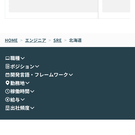
迎えし、Coworkを使った業務自動化の実
キストだけでな
際を、公開デモを交えてわかりやすくお伝
うときに一番打率が
えします。 前半のLTでは、ハヤカワ氏より
え、次々と新し
メルカリでの判断基準をもとに「なぜClau
それぞれの本当
de CodeはNGになりがちで、なぜCowork
スクごとに最適
なら安全なのか」を解説いただいた上で、C
すのは至難の業です。 そこで
HOME
oworkの基本的な機能をご紹介いただきま
>
エンジニア
>
SRE
>
北海道
は、LLMのフ
す。 続く公開デモでは、実際にCoworkを
ント構築の最前
使ってワークフローを構築する様子をお見
社松尾研究所の尾
職種
せいただきます。数分でワークフローが完
e・Codex・G
ポジション
成する手軽さや、Gmail等の外部サービス
分けの考え方を紐
とセキュアに連携できるポイントなど、実
使わなくなった
開発言語・フレームワーク
演を通じて具体的なイメージをお届けしま
らではの視点でお
勤務地
す。 後半のディスカッションでは、セキュ
のAIに絞るべ
稼働時間
リティの考え方や社内導入の進め方など、
迷っている方か
給与
現場目線でさらに深掘りしていきます。
最適化したい方
「自分の業務をAIで自動化してみたいけ
ご参加をお待ち
出社頻度
ど、何から始めればいいかわからない」と
いう方にこそ参加いただきたいイベントで
す。