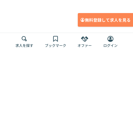
無料登録して求人を見る
求人を探す
ブックマーク
オファー
ログイン
メディア
サービス
キャリアアップ
採用担当者さま
各種媒体
を目指す
トップページ
Offers AI
Offers
ログイン
利用規約
新規登録・ロ
RPO
Magazine
プライバシー
グイン
Offers HR
予算型リテー
ポリシー
案件を探す
Magazine
導入事例
ナー
外部送信ツー
Offers 職務経
Offers デジタ
ルの一覧
歴
ル人材総研