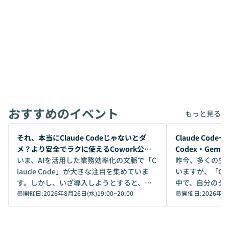
おすすめのイベント
もっと見る
開催前
開催前
それ、本当にClaude Codeじゃないとダ
Claude Co
メ？より安全でラクに使えるCowork公開
Codex・Gem
デモ
いま、AIを活用した業務効率化の文脈で「C
昨今、多くの生
laude Code」が大きな注目を集めていま
いますが、「Code
す。しかし、いざ導入しようとすると、セ
中で、自分のタ
キュリティ面の懸念や権限管理のハードル
開催日:
2026年8月26日(水)19:00
~
20:00
いいのか」を自
開催日:
2026年8
から、気軽に使えないケースも多いのでは
か？ 「なんとなく誰かが良いと言っていた
ないでしょうか。 Coworkは、非エンジニ
から」「SNS
アでも簡単に安全に扱えるよう作られた機
ら」と、周りの