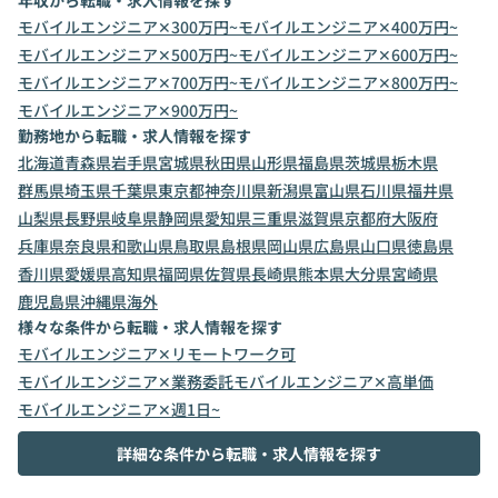
年収から転職・求人情報を探す
モバイルエンジニア✕300万円~
モバイルエンジニア✕400万円~
モバイルエンジニア✕500万円~
モバイルエンジニア✕600万円~
モバイルエンジニア✕700万円~
モバイルエンジニア✕800万円~
モバイルエンジニア✕900万円~
勤務地から転職・求人情報を探す
北海道
青森県
岩手県
宮城県
秋田県
山形県
福島県
茨城県
栃木県
群馬県
埼玉県
千葉県
東京都
神奈川県
新潟県
富山県
石川県
福井県
山梨県
長野県
岐阜県
静岡県
愛知県
三重県
滋賀県
京都府
大阪府
兵庫県
奈良県
和歌山県
鳥取県
島根県
岡山県
広島県
山口県
徳島県
香川県
愛媛県
高知県
福岡県
佐賀県
長崎県
熊本県
大分県
宮崎県
鹿児島県
沖縄県
海外
様々な条件から転職・求人情報を探す
モバイルエンジニア✕リモートワーク可
モバイルエンジニア✕業務委託
モバイルエンジニア✕高単価
モバイルエンジニア✕週1日~
詳細な条件から転職・求人情報を探す