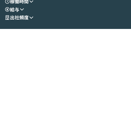
稼働時間
リティの考え方や社内導入の進め方など、
迷っている方か
給与
現場目線でさらに深掘りしていきます。
最適化したい方
「自分の業務をAIで自動化してみたいけ
ご参加をお待ち
出社頻度
ど、何から始めればいいかわからない」と
いう方にこそ参加いただきたいイベントで
す。