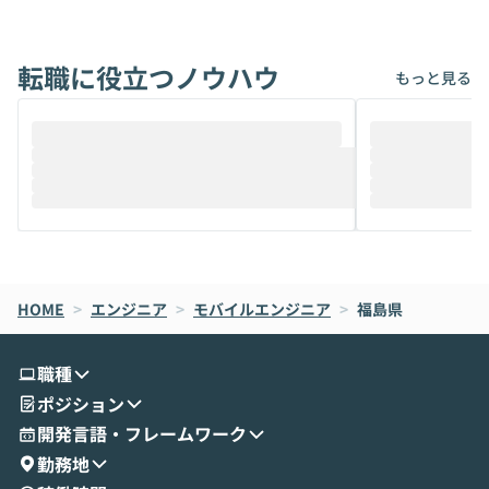
能です。そして実は、日常の業務領域であ
ている方も少な
れば「Coworkで十分にカバーできる」だ
Iのポテンシャル
転職に役立つノウハウ
けでなく、想像以上の範囲まで自動化でき
は、評判ではな
もっと見る
ることは、まだあまり知られていません。
ているAIを選ぶこ
そこで本イベントでは、メルカリで生成AI
もやり取りを重
推進を担当されているハヤカワ五味氏をお
まで文脈を忘れず
迎えし、Coworkを使った業務自動化の実
キストだけでな
際を、公開デモを交えてわかりやすくお伝
うときに一番打率が
えします。 前半のLTでは、ハヤカワ氏より
え、次々と新し
メルカリでの判断基準をもとに「なぜClau
それぞれの本当
de CodeはNGになりがちで、なぜCowork
スクごとに最適
なら安全なのか」を解説いただいた上で、C
すのは至難の業です。 そこで
HOME
oworkの基本的な機能をご紹介いただきま
>
エンジニア
>
モバイルエンジニア
>
福島県
は、LLMのフ
す。 続く公開デモでは、実際にCoworkを
ント構築の最前
使ってワークフローを構築する様子をお見
社松尾研究所の尾
職種
せいただきます。数分でワークフローが完
e・Codex・G
ポジション
成する手軽さや、Gmail等の外部サービス
分けの考え方を紐
とセキュアに連携できるポイントなど、実
使わなくなった
開発言語・フレームワーク
演を通じて具体的なイメージをお届けしま
らではの視点でお
勤務地
す。 後半のディスカッションでは、セキュ
のAIに絞るべ