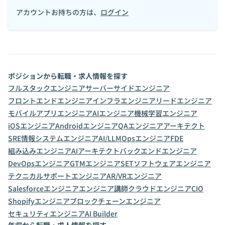
アカウントお持ちの方は、
ログイン
ポジションから転職・求人情報を探す
フルスタックエンジニア
サーバーサイドエンジニア
フロントエンドエンジニア
インフラエンジニア
リードエンジニア
モバイルアプリエンジニア
AIエンジニア
機械学習エンジニア
iOSエンジニア
Androidエンジニア
QAエンジニア
アーキテクト
SRE
情報システムエンジニア
AI/LLMOpsエンジニア
FDE
組み込みエンジニア
AIアーキテクト
バックエンドエンジニア
DevOpsエンジニア
GTMエンジニア
SET
ソフトウェアエンジニア
テクニカルサポートエンジニア
AR/VRエンジニア
Salesforceエンジニア
エンジニア講師
クラウドエンジニア
CIO
Shopifyエンジニア
ブロックチェーンエンジニア
セキュリティエンジニア
AI Builder