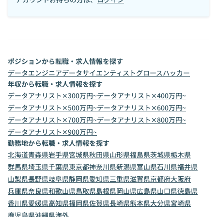
ポジションから転職・求人情報を探す
データエンジニア
データサイエンティスト
グロースハッカー
年収から転職・求人情報を探す
データアナリスト✕300万円~
データアナリスト✕400万円~
データアナリスト✕500万円~
データアナリスト✕600万円~
データアナリスト✕700万円~
データアナリスト✕800万円~
データアナリスト✕900万円~
勤務地から転職・求人情報を探す
北海道
青森県
岩手県
宮城県
秋田県
山形県
福島県
茨城県
栃木県
群馬県
埼玉県
千葉県
東京都
神奈川県
新潟県
富山県
石川県
福井県
山梨県
長野県
岐阜県
静岡県
愛知県
三重県
滋賀県
京都府
大阪府
兵庫県
奈良県
和歌山県
鳥取県
島根県
岡山県
広島県
山口県
徳島県
香川県
愛媛県
高知県
福岡県
佐賀県
長崎県
熊本県
大分県
宮崎県
鹿児島県
沖縄県
海外