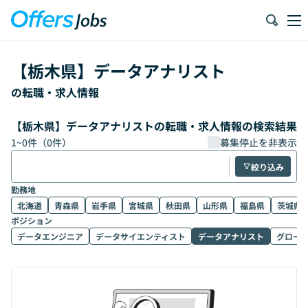
【
栃木県
】
データアナリスト
の転職・求人情報
【栃木県】データアナリストの転職・求人情報の検索結果
1
~
0
件（
0
件）
募集停止を非表示
絞り込み
勤務地
北海道
青森県
岩手県
宮城県
秋田県
山形県
福島県
茨城県
ポジション
データエンジニア
データサイエンティスト
データアナリスト
グロー