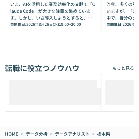
デモ
いま、AIを活用した業務効率化の文脈で「C
昨今、多くの生
laude Code」が大きな注目を集めていま
いますが、「Code
す。しかし、いざ導入しようとすると、セ
中で、自分のタ
キュリティ面の懸念や権限管理のハードル
開催日:
2026年8月26日(水)19:00
~
20:00
いいのか」を自
開催日:
2026年8
から、気軽に使えないケースも多いのでは
か？ 「なんとなく誰かが良いと言っていた
ないでしょうか。 Coworkは、非エンジニ
から」「SNS
アでも簡単に安全に扱えるよう作られた機
ら」と、周りの
能です。そして実は、日常の業務領域であ
ている方も少な
れば「Coworkで十分にカバーできる」だ
Iのポテンシャル
転職に役立つノウハウ
けでなく、想像以上の範囲まで自動化でき
は、評判ではな
もっと見る
ることは、まだあまり知られていません。
ているAIを選ぶこ
そこで本イベントでは、メルカリで生成AI
もやり取りを重
推進を担当されているハヤカワ五味氏をお
まで文脈を忘れず
迎えし、Coworkを使った業務自動化の実
キストだけでな
際を、公開デモを交えてわかりやすくお伝
うときに一番打率が
えします。 前半のLTでは、ハヤカワ氏より
え、次々と新し
メルカリでの判断基準をもとに「なぜClau
それぞれの本当
de CodeはNGになりがちで、なぜCowork
スクごとに最適
なら安全なのか」を解説いただいた上で、C
すのは至難の業です。 そこで
HOME
oworkの基本的な機能をご紹介いただきま
>
データ分析
>
データアナリスト
>
栃木県
は、LLMのフ