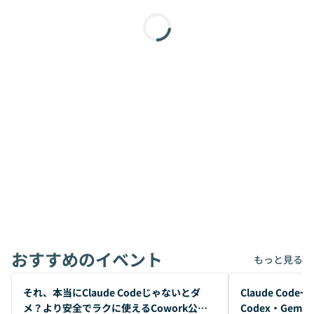
おすすめのイベント
もっと見る
開催前
開催前
それ、本当にClaude Codeじゃないとダ
Claude Co
メ？より安全でラクに使えるCowork公開
Codex・Gem