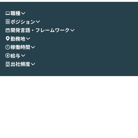
す。 続く公開デモでは、実際にCoworkを
ント構築の最前
使ってワークフローを構築する様子をお見
社松尾研究所の尾
職種
せいただきます。数分でワークフローが完
e・Codex・G
ポジション
成する手軽さや、Gmail等の外部サービス
分けの考え方を紐
とセキュアに連携できるポイントなど、実
使わなくなった
開発言語・フレームワーク
演を通じて具体的なイメージをお届けしま
らではの視点でお
勤務地
す。 後半のディスカッションでは、セキュ
のAIに絞るべ
稼働時間
リティの考え方や社内導入の進め方など、
迷っている方か
給与
現場目線でさらに深掘りしていきます。
最適化したい方
「自分の業務をAIで自動化してみたいけ
ご参加をお待ち
出社頻度
ど、何から始めればいいかわからない」と
いう方にこそ参加いただきたいイベントで
す。