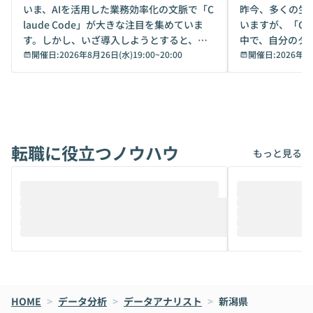
デモ
いま、AIを活用した業務効率化の文脈で「C
昨今、多くの生
laude Code」が大きな注目を集めていま
いますが、「Code
す。しかし、いざ導入しようとすると、セ
中で、自分のタ
キュリティ面の懸念や権限管理のハードル
開催日:
2026年8月26日(水)19:00
~
20:00
いいのか」を自
開催日:
2026年8
から、気軽に使えないケースも多いのでは
か？ 「なんとなく誰かが良いと言っていた
ないでしょうか。 Coworkは、非エンジニ
から」「SNS
アでも簡単に安全に扱えるよう作られた機
ら」と、周りの
能です。そして実は、日常の業務領域であ
ている方も少な
れば「Coworkで十分にカバーできる」だ
Iのポテンシャル
転職に役立つノウハウ
けでなく、想像以上の範囲まで自動化でき
は、評判ではな
もっと見る
ることは、まだあまり知られていません。
ているAIを選ぶこ
そこで本イベントでは、メルカリで生成AI
もやり取りを重
推進を担当されているハヤカワ五味氏をお
まで文脈を忘れず
迎えし、Coworkを使った業務自動化の実
キストだけでな
際を、公開デモを交えてわかりやすくお伝
うときに一番打率が
えします。 前半のLTでは、ハヤカワ氏より
え、次々と新し
メルカリでの判断基準をもとに「なぜClau
それぞれの本当
de CodeはNGになりがちで、なぜCowork
スクごとに最適
なら安全なのか」を解説いただいた上で、C
すのは至難の業です。 そこで
HOME
oworkの基本的な機能をご紹介いただきま
>
データ分析
>
データアナリスト
>
新潟県
は、LLMのフ