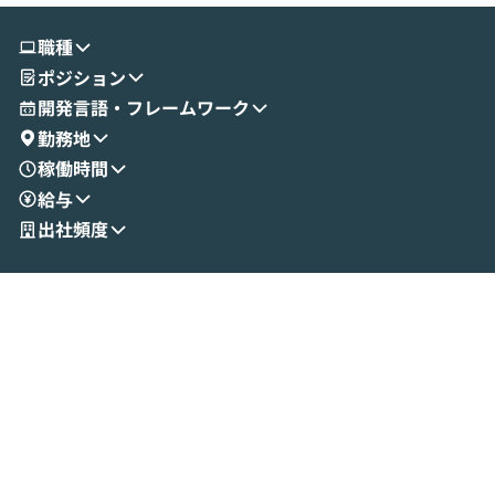
す。 続く公開デモでは、実際にCoworkを
ント構築の最前
使ってワークフローを構築する様子をお見
社松尾研究所の尾
職種
せいただきます。数分でワークフローが完
e・Codex・G
ポジション
成する手軽さや、Gmail等の外部サービス
分けの考え方を紐
とセキュアに連携できるポイントなど、実
使わなくなった
開発言語・フレームワーク
演を通じて具体的なイメージをお届けしま
らではの視点でお
勤務地
す。 後半のディスカッションでは、セキュ
のAIに絞るべ
稼働時間
リティの考え方や社内導入の進め方など、
迷っている方か
給与
現場目線でさらに深掘りしていきます。
最適化したい方
「自分の業務をAIで自動化してみたいけ
ご参加をお待ち
出社頻度
ど、何から始めればいいかわからない」と
いう方にこそ参加いただきたいイベントで
す。