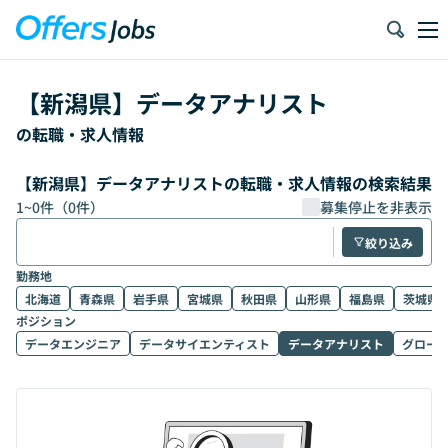
【
新潟県
】
データアナリスト
の転職・求人情報
【新潟県】データアナリストの転職・求人情報の検索結果
1
~
0
件（
0
件）
募集停止を非表示
絞り込み
勤務地
北海道
青森県
岩手県
宮城県
秋田県
山形県
福島県
茨城県
ポジション
データエンジニア
データサイエンティスト
データアナリスト
グロー