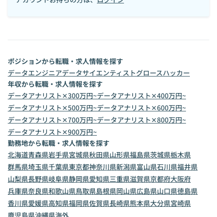
ポジションから転職・求人情報を探す
データエンジニア
データサイエンティスト
グロースハッカー
年収から転職・求人情報を探す
データアナリスト✕300万円~
データアナリスト✕400万円~
データアナリスト✕500万円~
データアナリスト✕600万円~
データアナリスト✕700万円~
データアナリスト✕800万円~
データアナリスト✕900万円~
勤務地から転職・求人情報を探す
北海道
青森県
岩手県
宮城県
秋田県
山形県
福島県
茨城県
栃木県
群馬県
埼玉県
千葉県
東京都
神奈川県
新潟県
富山県
石川県
福井県
山梨県
長野県
岐阜県
静岡県
愛知県
三重県
滋賀県
京都府
大阪府
兵庫県
奈良県
和歌山県
鳥取県
島根県
岡山県
広島県
山口県
徳島県
香川県
愛媛県
高知県
福岡県
佐賀県
長崎県
熊本県
大分県
宮崎県
鹿児島県
沖縄県
海外