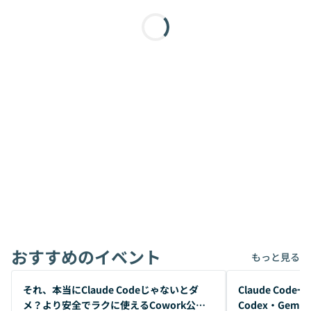
おすすめのイベント
もっと見る
開催前
開催前
それ、本当にClaude Codeじゃないとダ
Claude Co
メ？より安全でラクに使えるCowork公開
Codex・Gem