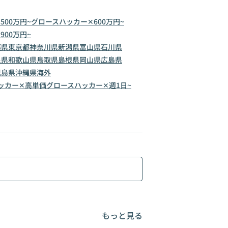
00万円~
グロースハッカー✕600万円~
00万円~
葉県
東京都
神奈川県
新潟県
富山県
石川県
良県
和歌山県
鳥取県
島根県
岡山県
広島県
児島県
沖縄県
海外
ッカー✕高単価
グロースハッカー✕週1日~
もっと見る