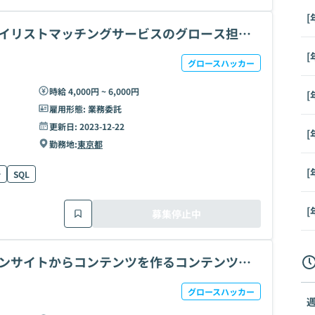
[
Cネイリストマッチングサービスのグロース担当
[
グロースハッカー
時給 4,000円 ~ 6,000円
[
雇用形態:
業務委託
更新日:
2023-12-22
[
勤務地:
東京都
[
析
SQL
[
募集停止中
インサイトからコンテンツを作るコンテンツデ
グロースハッカー
週