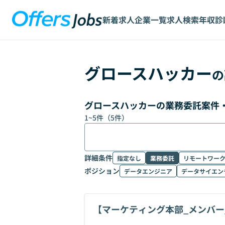
新着求人
企業一覧
求人検索
年収診
グロースハッカー
の
グロースハッカーの業務委託案件
1
~
5
件（
5
件）
詳細条件
指定なし
業務委託
リモートワー
ポジション
データエンジニア
データサイエン
【マーケティング本部_メンバー_