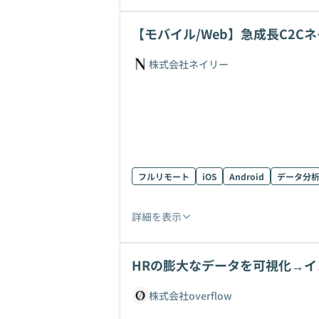
【モバイル/Web】急成長C2
募集！
株式会社ネイリー
フルリモート
iOS
Android
データ分
詳細を表示
HRの膨大なデータを可視化→
ィレクター
株式会社overflow