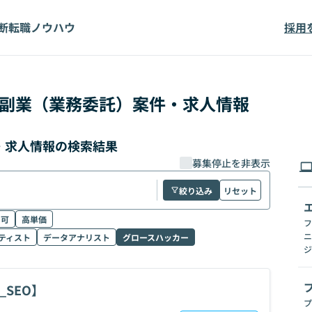
断
転職ノウハウ
採用
副業（業務委託）案件・求人情報
・求人情報の検索結果
募集停止を非表示
絞り込み
リセット
ク可
高単価
フ
ニ
ティスト
データアナリスト
グロースハッカー
ジ
SEO】
プ