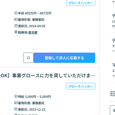
ャ
グロースハッカー
年収 405万円 ~ 607万円
雇用形態:
業務委託
U
更新日:
2024-04-05
ザ
勤務地:
東京都
デ
ー
登録して求人に応募する
エ
モOK】事業グロースに力を貸していただけませ
ッ
グロースハッカー
時給 3,000円 ~ 5,000円
雇用形態:
業務委託
更新日:
2023-12-22