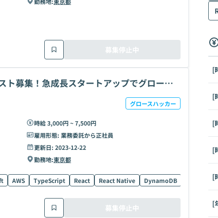
勤務地:
東京都
募集停止中
[
ィスト募集！急成長スタートアップでグロース
[
グロースハッカー
[
時給 3,000円 ~ 7,500円
雇用形態:
業務委託から正社員
更新日:
2023-12-22
[
勤務地:
東京都
[
ft
AWS
TypeScript
React
React Native
DynamoDB
GraphQL
[
募集停止中