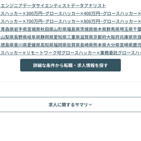
タエンジニア
データサイエンティスト
データアナリスト
スハッカー✕300万円~
グロースハッカー✕400万円~
グロースハッカー✕5
スハッカー✕700万円~
グロースハッカー✕800万円~
グロースハッカー✕9
道
青森県
岩手県
宮城県
秋田県
山形県
福島県
茨城県
栃木県
群馬県
埼玉県
千
県
山梨県
長野県
岐阜県
静岡県
愛知県
三重県
滋賀県
京都府
大阪府
兵庫県
奈
県
徳島県
香川県
愛媛県
高知県
福岡県
佐賀県
長崎県
熊本県
大分県
宮崎県
鹿
ースハッカー✕リモートワーク可
グロースハッカー✕業務委託
グロースハ
詳細な条件から転職・求人情報を探す
求人に関するサマリ