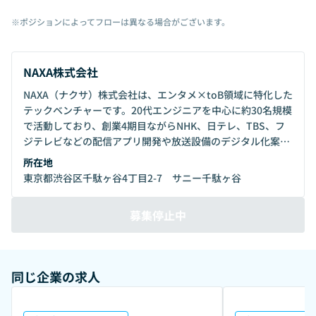
※ポジションによってフローは異なる場合がございます。
NAXA株式会社
NAXA（ナクサ）株式会社は、エンタメ×toB領域に特化した
テックベンチャーです。20代エンジニアを中心に約30名規模
で活動しており、創業4期目ながらNHK、日テレ、TBS、フ
ジテレビなどの配信アプリ開発や放送設備のデジタル化案件
を中心に、50件以上の実績を持っています。2025年度には
所在地
大きな変革期を迎え、自己資本のみで活動してきた中で、業
東京都渋谷区千駄ヶ谷4丁目2-7 サニー千駄ヶ谷
界1位のAI字幕システムやバーチャル広告生成AI、番組制
作・放送運用の自動化ツールなど、業界初となる自社プロダ
募集停止中
クトを複数開発しています。エンタメ業界のワークフローの
デジタル化を通じて、従来のビジネスモデルを変革する新規
事業にも取り組んでいます。
同じ企業の求人