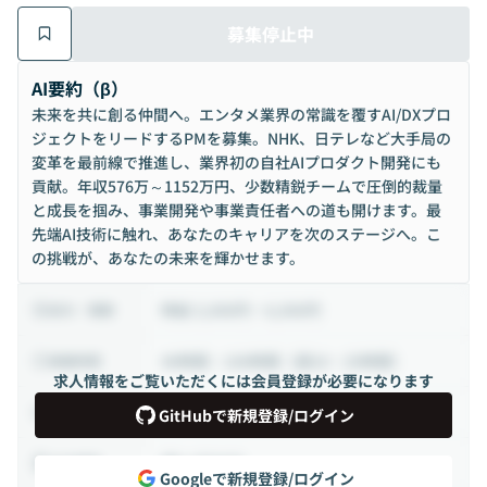
募集停止中
AI要約（β）
未来を共に創る仲間へ。エンタメ業界の常識を覆すAI/DXプロ
ジェクトをリードするPMを募集。NHK、日テレなど大手局の
変革を最前線で推進し、業界初の自社AIプロダクト開発にも
貢献。年収576万～1152万円、少数精鋭チームで圧倒的裁量
と成長を掴み、事業開発や事業責任者への道も開けます。最
先端AI技術に触れ、あなたのキャリアを次のステージへ。こ
の挑戦が、あなたの未来を輝かせます。
時給 3,000円 ~ 6,000円
給与・報酬
40時間 ~ 100時間（週10 ~ 25時間）
稼働時間
求人情報をご覧いただくには会員登録が必要になります
業務委託
雇用形態
GitHubで新規登録/ログイン
週2-3日出社
出社頻度
Googleで新規登録/ログイン