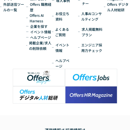
導入事例
ナー
外部送信ツー
Offers 職務経
Offers デジタ
ルの一覧
歴
ル人材総研
お役立ち
人事AIコンサ
Offers AI
資料
ルティング
Harness
企業を探す
よくある
求人掲載無料
イベント情報
ご質問
プラン
ヘルプページ
掲載企業/求人
イベント
エンジニア採
の削除依頼
情報
用力チェック
ヘルプペ
ージ
運営情報
|
採用情報