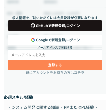
業務委託
雇用形態
時給 3,000円 ~ 6,000円
給与・報酬
求人情報をご覧いただくには会員登録が必要になります
40時間 ~ 100時間（週10 ~ 25時間）
稼働時間
GitHubで新規登録/ログイン
週2-3日出社
出社頻度
Googleで新規登録/ログイン
メールアドレスで登録する
東京都渋谷区千駄ヶ谷4丁目2-7
勤務地
登録する
既にアカウントをお持ちの方はコチラ
必須スキル/経験
・システム開発に関する知識 ・PMまたはPL経験 ・