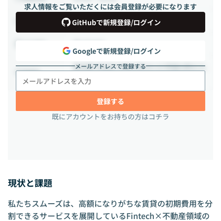
求人情報をご覧いただくには会員登録が必要になります
正社員
雇用形態
GitHubで新規登録/ログイン
週1日出社
出社頻度
Googleで新規登録/ログイン
メールアドレスで登録する
東京都 渋谷区 宇田川町14-13 宇田川町ビル
勤務地
ディング5階
登録する
既にアカウントをお持ちの方はコチラ
現状と課題
私たちスムーズは、高額になりがちな賃貸の初期費用を分
割できるサービスを展開しているFintech×不動産領域の