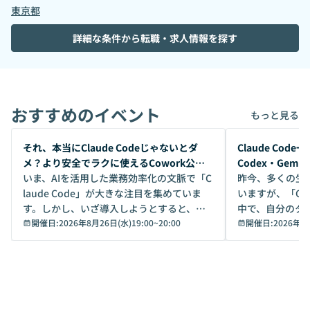
東京都
詳細な条件から転職・求人情報を探す
おすすめのイベント
もっと見る
開催前
開催前
それ、本当にClaude Codeじゃないとダ
Claude Co
メ？より安全でラクに使えるCowork公開
Codex・Gem
デモ
いま、AIを活用した業務効率化の文脈で「C
昨今、多くの生
laude Code」が大きな注目を集めていま
いますが、「Code
す。しかし、いざ導入しようとすると、セ
中で、自分のタ
キュリティ面の懸念や権限管理のハードル
開催日:
2026年8月26日(水)19:00
~
20:00
いいのか」を自
開催日:
2026年8
から、気軽に使えないケースも多いのでは
か？ 「なんとなく誰かが良いと言っていた
ないでしょうか。 Coworkは、非エンジニ
から」「SNS
アでも簡単に安全に扱えるよう作られた機
ら」と、周りの
能です。そして実は、日常の業務領域であ
ている方も少な
れば「Coworkで十分にカバーできる」だ
Iのポテンシャル