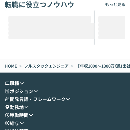
転職に役立つノウハウ
けでなく、想像以上の範囲まで自動化でき
は、評判ではな
もっと見る
ることは、まだあまり知られていません。
ているAIを選ぶこ
そこで本イベントでは、メルカリで生成AI
もやり取りを重
推進を担当されているハヤカワ五味氏をお
まで文脈を忘れず
迎えし、Coworkを使った業務自動化の実
キストだけでな
際を、公開デモを交えてわかりやすくお伝
うときに一番打率が
えします。 前半のLTでは、ハヤカワ氏より
え、次々と新し
メルカリでの判断基準をもとに「なぜClau
それぞれの本当
de CodeはNGになりがちで、なぜCowork
スクごとに最適
なら安全なのか」を解説いただいた上で、C
すのは至難の業です。 そこで
HOME
oworkの基本的な機能をご紹介いただきま
>
フルスタックエンジニア
>
【年収1000〜1300万/週1
は、LLMのフ
す。 続く公開デモでは、実際にCoworkを
ント構築の最前
使ってワークフローを構築する様子をお見
社松尾研究所の尾
職種
せいただきます。数分でワークフローが完
e・Codex・G
ポジション
成する手軽さや、Gmail等の外部サービス
分けの考え方を紐
とセキュアに連携できるポイントなど、実
使わなくなった
開発言語・フレームワーク
演を通じて具体的なイメージをお届けしま
らではの視点でお
勤務地
す。 後半のディスカッションでは、セキュ
のAIに絞るべ
稼働時間
リティの考え方や社内導入の進め方など、
迷っている方か
給与
現場目線でさらに深掘りしていきます。
最適化したい方
「自分の業務をAIで自動化してみたいけ
ご参加をお待ち