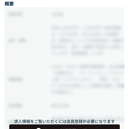
概要
正社員
雇用形態
年収 1,000万円 ~ 1,300万円
（固定残業
代：217,000円 - 282,000円 ※45時間/
月、超過分については別途支給／前職の
給与・報酬
給与及び、能力・経験を考慮の上決定い
たします／試用期間：3ヶ月）
10:00 ~ 19:00
（標準労働時間：1日8時間
（休憩60分）／スーパーフレックスタイ
ム制（コアタイムなし）／原則、10:0
稼働時間
0〜19:00を目安とした勤務を推奨／時間
外労働あり）
週1日出社
出社頻度
東京都 渋谷区 宇田川町14-13 宇田川町ビ
求人情報をご覧いただくには会員登録が必要になります
勤務地
ルディング5階