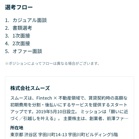
選考フロー
カジュアル面談
書類選考
1次面接
2次面接
オファー面談
※ポジションによってフローは異なる場合がございます。
株式会社スムーズ
スムーズは、Fintech × 不動産領域で、賃貸契約時の高額な
初期費用を分割・後払いにするサービスを提供するスタート
アップです。2019年5月10日設立。 ミッションは「願いに近
づく／引越しを叶える」。 主要株主は、創業者、前澤ファン
ド、JAFCO、サイバーエージェント・キャピタル、mint、
所在地
toggleなど。 LINE登録ユーザー約40万人、加盟店は全国で
東京都 渋谷区 宇田川町14-13 宇田川町ビルディング5階
数千店舗に拡大し、累計調達30億円超。 従業員数66名、平