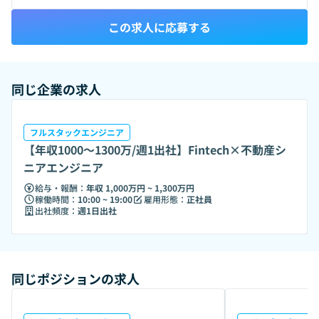
均年齢31歳・男女比はおおむね半々。 営業、エンジニア、
この求人に応募する
PdM、UX、オペレーション、バックオフィスなど多様な専
門人材が在籍し、事業成長に伴い採用を強化しています。
同じ企業の求人
フルスタックエンジニア
【年収1000〜1300万/週1出社】Fintech×不動産シ
ニアエンジニア
給与・報酬：
年収 1,000万円 ~ 1,300万円
稼働時間：
10:00 ~ 19:00
雇用形態：
正社員
出社頻度：
週1日出社
同じポジションの求人