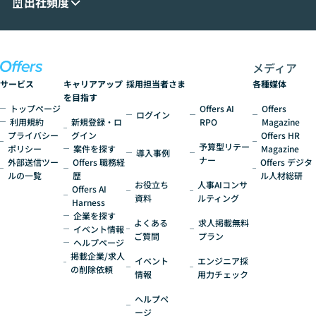
出社頻度
ど、何から始めればいいかわからない」と
いう方にこそ参加いただきたいイベントで
す。
メディア
サービス
キャリアアップ
採用担当者さま
各種媒体
を目指す
トップページ
Offers AI
Offers
ログイン
利用規約
新規登録・ロ
RPO
Magazine
プライバシー
グイン
Offers HR
予算型リテー
ポリシー
案件を探す
Magazine
導入事例
ナー
外部送信ツー
Offers 職務経
Offers デジタ
ルの一覧
歴
ル人材総研
お役立ち
人事AIコンサ
Offers AI
資料
ルティング
Harness
企業を探す
よくある
求人掲載無料
イベント情報
ご質問
プラン
ヘルプページ
掲載企業/求人
イベント
エンジニア採
の削除依頼
情報
用力チェック
ヘルプペ
ージ