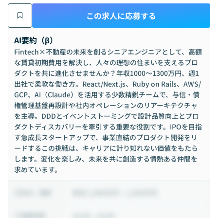
この求人に応募する
AI要約（β）
Fintech×不動産の未来を創るシニアエンジニアとして、高額
な賃貸初期費用を解決し、人々の理想の住まいを支えるプロ
ダクトを共に進化させませんか？年収1000〜1300万円、週1
出社で柔軟な働き方。React/Next.js、Ruby on Rails、AWS/
GCP、AI（Claude）を活用する少数精鋭チームで、与信・債
権管理基盤再設計や社内オペレーションのリアーキテクチャ
を主導。DDDとイベントストーミングで設計品質向上とプロ
ダクトディスカバリーを牽引する重要な役割です。IPOを目指
す急成長スタートアップで、事業直結のプロダクト開発をリ
ードするこの挑戦は、キャリアに計り知れない価値をもたら
します。変化を楽しみ、未来を共に創造する情熱ある仲間を
求めています。
年収 1,000万円 ~ 1,300万円
給与・報酬
10:00 ~ 19:00
稼働時間