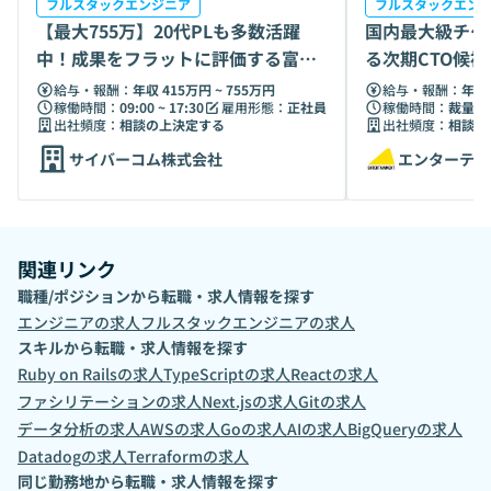
フルスタックエンジニア
フルスタックエン
【最大755万】20代PLも多数活躍
国内最大級チケ
中！成果をフラットに評価する富士
る次期CTO候
ソフトG
給与・報酬：
年収 415万円 ~ 755万円
給与・報酬：
年収 
稼働時間：
09:00 ~ 17:30
雇用形態：
正社員
稼働時間：
裁量労
出社頻度：
相談の上決定する
出社頻度：
相談の
サイバーコム株式会社
エンターテイ
関連リンク
職種/ポジションから転職・求人情報を探す
エンジニア
の求人
フルスタックエンジニア
の求人
スキルから転職・求人情報を探す
Ruby on Rails
の求人
TypeScript
の求人
React
の求人
ファシリテーション
の求人
Next.js
の求人
Git
の求人
データ分析
の求人
AWS
の求人
Go
の求人
AI
の求人
BigQuery
の求人
Datadog
の求人
Terraform
の求人
同じ勤務地から転職・求人情報を探す