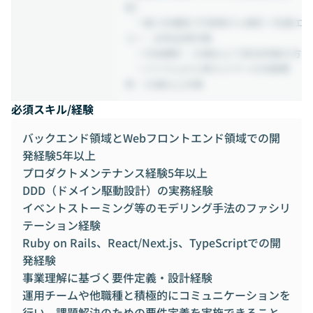
担）
└ 婦人科健診/子宮頸がん検診＋乳腺エ
コー：女性全員対象
└ 付加健診：35歳以上で該当年齢の方
└ バリウムから胃カメラへの切替費
用：35歳以上対象
必須スキル/経験
バックエンド領域とWebフロントエンド領域での開
発経験5年以上
プロダクトメンテナンス経験5年以上
DDD（ドメイン駆動設計）の実務経験
イベントストーミング等のモデリング手法のファシリ
テーション経験
Ruby on Rails、React/Next.js、TypeScriptでの開
発経験
事業理解に基づく要件定義・設計経験
運用チームや他職種と積極的にコミュニケーションを
行い、課題解決のための要件定義を実施できること