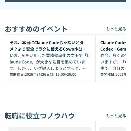
おすすめのイベント
もっと見る
開催前
開催前
それ、本当にClaude Codeじゃないとダ
Claude Co
メ？より安全でラクに使えるCowork公開
Codex・Gem
デモ
いま、AIを活用した業務効率化の文脈で「C
昨今、多くの生
laude Code」が大きな注目を集めていま
いますが、「Code
す。しかし、いざ導入しようとすると、セ
中で、自分のタ
キュリティ面の懸念や権限管理のハードル
開催日:
2026年8月26日(水)19:00
~
20:00
いいのか」を自
開催日:
2026年8
から、気軽に使えないケースも多いのでは
か？ 「なんとなく誰かが良いと言っていた
ないでしょうか。 Coworkは、非エンジニ
から」「SNS
アでも簡単に安全に扱えるよう作られた機
ら」と、周りの
能です。そして実は、日常の業務領域であ
ている方も少な
れば「Coworkで十分にカバーできる」だ
Iのポテンシャル
転職に役立つノウハウ
けでなく、想像以上の範囲まで自動化でき
は、評判ではな
もっと見る
ることは、まだあまり知られていません。
ているAIを選ぶこ
そこで本イベントでは、メルカリで生成AI
もやり取りを重