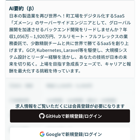
AI要約（β）
日本の製造業を再び世界へ！町工場をデジタル化するSaaS
「ズメーン」のサーバーサイドエンジニアとして、グローバル
展開を加速させるバックエンド開発をリードしませんか？年
収1,056万～1,920万円、フルリモート・フルフレックスの業
務委託で、少数精鋭チームと共に世界で勝てるSaaSを創り上
げます。GCP, Kubernetes, Laravel等を駆使し、大規模シス
テム設計とリーダー経験を活かし、あなたの技術が日本の未
来を切り拓く。上場を目指す急成長フェーズで、キャリアと報
酬を最大化する挑戦を待っています。
時給 5,500円 ~ 9,999円
給与・報酬
140時間 ~ 180時間（週35 ~ 45時間）
稼働時間
求人情報をご覧いただくには会員登録が必要になります
業務委託
雇用形態
GitHubで新規登録/ログイン
フルリモート
出社頻度
Googleで新規登録/ログイン