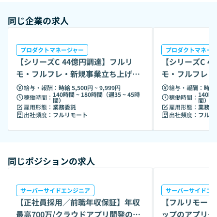
(*米国VC Insight Partners社から日本企業初案件として出
資)現在：採用強化・海外展開・新規プロダクト開発に向け
同じ企業の求人
て急成長中2022年の設立以来、従業員数は約200名に拡大
し、海外現地法人も設立されました。役員陣はキーエンスや
アクセンチュア出身者で構成され、マネジメントメンバーに
プロダクトマネージャー
プロダクトマネー
はジョンソン・エンド・ジョンソン、サッポロビール、
【シリーズC 44億円調達】フルリ
【シリーズC 4
SMBC日興証券など多様なバックグラウンドを持つ優秀なメ
モ・フルフレ・新規事業立ち上げPd
モ・フルフレ・
ンバーが集結しています。
Mを募集
Mを募集
給与・報酬：
時給 5,500円 ~ 9,999円
給与・報酬：
時給 
140時間 ~ 180時間（週35 ~ 45時
140時
稼働時間：
稼働時間：
間）
間）
雇用形態：
業務委託
雇用形態：
業務委
出社頻度：
フルリモート
出社頻度：
フルリ
同じポジションの求人
サーバーサイドエンジニア
サーバーサイドエ
【正社員採用／前職年収保証】年収
【フルリモート
最高700万/クラウドアプリ開発の最
ップのアプリケ