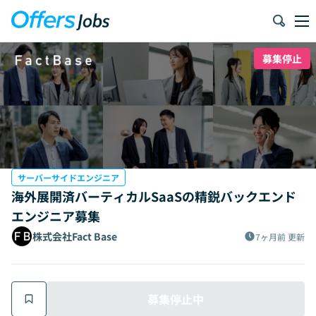
募集停止
サーバーサイドエンジニア
海外展開済バーティカルSaaSの精鋭バックエンド
エンジニア募集
株式会社Fact Base
7ヶ月前
更新
募集停止中