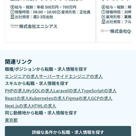
前線へ
Web ・業務
給与・報酬：
年収 500万円 ~ 700万円
給与・報酬：
時給 
稼働時間：
08:00 ~ 18:00
雇用形態：
正社員
稼働時間：
30時間
出社頻度：
週2-3日出社
雇用形態：
業務委
出社頻度：
フルリ
株式会社エニシアス
株式会社Qua
関連リンク
職種/ポジションから転職・求人情報を探す
エンジニア
の求人
サーバーサイドエンジニア
の求人
スキルから転職・求人情報を探す
PHP
の求人
MySQL
の求人
Laravel
の求人
TypeScript
の求人
React
の求人
Kubernetes
の求人
Figma
の求人
GCP
の求人
Next.js
の求人
HTML
の求人
同じ勤務地から転職・求人情報を探す
東京都
詳細な条件から転職・求人情報を探す