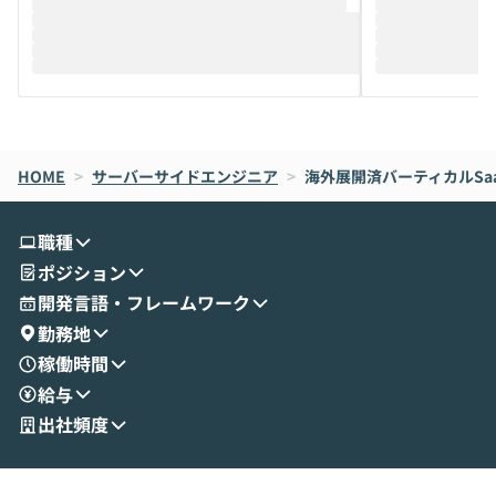
推進を担当されているハヤカワ五味氏をお
まで文脈を忘れず
迎えし、Coworkを使った業務自動化の実
キストだけでな
際を、公開デモを交えてわかりやすくお伝
うときに一番打率が
えします。 前半のLTでは、ハヤカワ氏より
え、次々と新し
メルカリでの判断基準をもとに「なぜClau
それぞれの本当
de CodeはNGになりがちで、なぜCowork
スクごとに最適
なら安全なのか」を解説いただいた上で、C
すのは至難の業です。 そこで
HOME
oworkの基本的な機能をご紹介いただきま
>
サーバーサイドエンジニア
>
海外展開済バーティカルSa
は、LLMのフ
す。 続く公開デモでは、実際にCoworkを
ント構築の最前
使ってワークフローを構築する様子をお見
社松尾研究所の尾
職種
せいただきます。数分でワークフローが完
e・Codex・G
ポジション
成する手軽さや、Gmail等の外部サービス
分けの考え方を紐
とセキュアに連携できるポイントなど、実
使わなくなった
開発言語・フレームワーク
演を通じて具体的なイメージをお届けしま
らではの視点でお
勤務地
す。 後半のディスカッションでは、セキュ
のAIに絞るべ
稼働時間
リティの考え方や社内導入の進め方など、
迷っている方か
給与
現場目線でさらに深掘りしていきます。
最適化したい方
「自分の業務をAIで自動化してみたいけ
ご参加をお待ち
出社頻度
ど、何から始めればいいかわからない」と
いう方にこそ参加いただきたいイベントで
す。