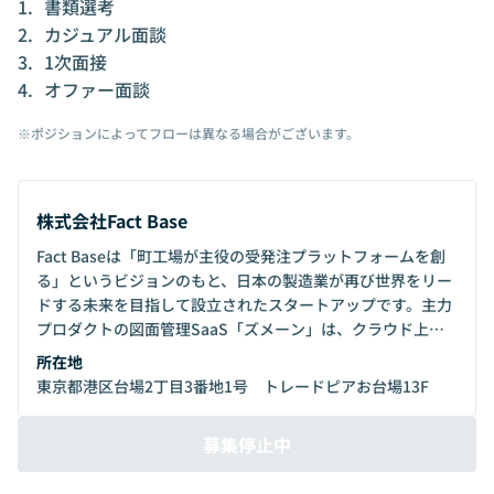
書類選考
カジュアル面談
1次面接
オファー面談
※ポジションによってフローは異なる場合がございます。
株式会社Fact Base
Fact Baseは「町工場が主役の受発注プラットフォームを創
る」というビジョンのもと、日本の製造業が再び世界をリー
ドする未来を目指して設立されたスタートアップです。主力
プロダクトの図面管理SaaS「ズメーン」は、クラウド上で
図面や製造情報を一元管理できるサービスです。紙ベースの
所在地
業務が根強く残る中小製造業や町工場の現場に対し、業務効
東京都港区台場2丁目3番地1号 トレードピアお台場13F
率化や技術継承、ノウハウ活用といった大きなインパクトを
もたらしています。2024年1月：総額9億円の資金調達を実
募集停止中
施2025年2月：シリーズBとして14.5億円の資金調達を完了
2025年11月：シリーズCとして総額44億円の資金調達を実施