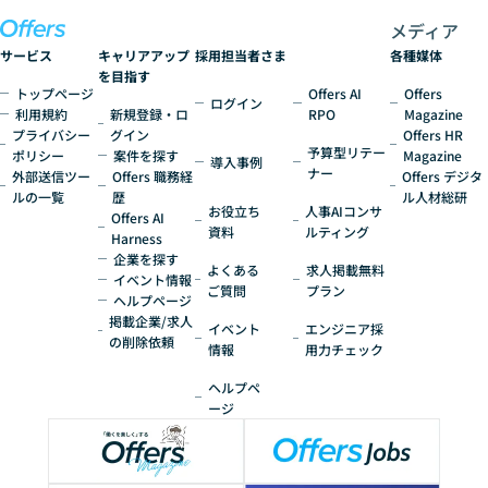
メディア
サービス
キャリアアップ
採用担当者さま
各種媒体
を目指す
トップページ
Offers AI
Offers
ログイン
利用規約
新規登録・ロ
RPO
Magazine
プライバシー
グイン
Offers HR
予算型リテー
ポリシー
案件を探す
Magazine
導入事例
ナー
外部送信ツー
Offers 職務経
Offers デジタ
ルの一覧
歴
ル人材総研
お役立ち
人事AIコンサ
Offers AI
資料
ルティング
Harness
企業を探す
よくある
求人掲載無料
イベント情報
ご質問
プラン
ヘルプページ
掲載企業/求人
イベント
エンジニア採
の削除依頼
情報
用力チェック
ヘルプペ
ージ