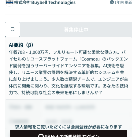
株式会社BuySell Technologies
1年前
更新
募集停止中
AI要約（β）
年収708～1,000万円、フルリモート可能な柔軟な働き方。バ
イセルのリユースプラットフォーム「Cosmos」のバックエン
ド開発を担うサーバーサイドエンジニアを募集。AI技術を駆
使し、リユース業界の課題を解決する革新的なシステムを共
に創り上げましょう。少人数の精鋭チームで、エンジニアが主
体的に開発に関わり、文化を醸成する環境です。あなたの技術
力で、持続可能な社会の未来を形にしませんか？
年収 708万円 ~ 1,000万円
給与・報酬
10:00 ~ 19:00
稼働時間
求人情報をご覧いただくには会員登録が必要になります
正社員
雇用形態
GitHubで新規登録/ログイン