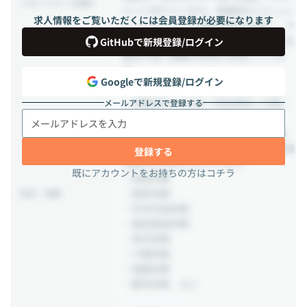
リモートワーク条件
たいと考えています。直接的なコミュニ
求人情報をご覧いただくには会員登録が必要になります
ケーションにより意思決定を加速し、チ
ームビルディングを最大化することで生
GitHubで新規登録/ログイン
産性の高い組織の実現を目指していま
す。
Googleで新規登録/ログイン
・年間休日：133日（完全週休二日制／
メールアドレスで登録する
土日祝）
※年間休日には、夏季・冬季等の休暇、
労働基準法で取得が義務付けられた有給
登録する
休暇5日を含むものとします。
既にアカウントをお持ちの方はコチラ
・有給休暇
・夏季休暇
休日・休暇
・年末年始休暇
・産前産後休暇
・育児休暇
・介護休暇
・結婚休暇
・慶弔休暇 など