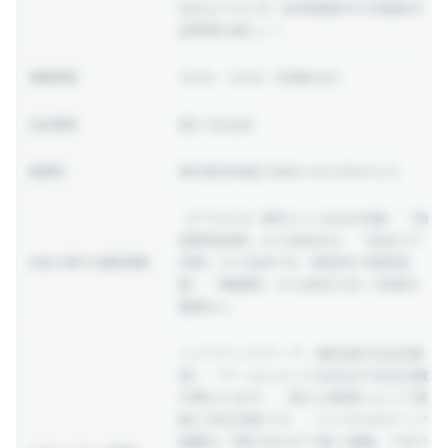
社日より3ヶ月（試用期間中の労働条件
変更等は無し））
10:00 ~ 19:00
（休憩60分）
稼働時間
週2-3日出社
出社頻度
東京都 新宿区 四谷4-28-8 PALTビル
勤務地
【アクセス】東京メトロ丸の内線：『新
宿御苑前駅』から徒歩6分、『四谷三丁
目駅』から徒歩7分／都営地下鉄新宿
出社に関する補足情報
線：『曙橋駅』から徒歩13分 ※変更の
範囲なし
ハイブリッドワーク（基本週3日出社推
奨）／チームによって出社日や出社日数
が異なります。／個人の事情によって柔
軟に対応可能です。／バイセルのテック
組織は「顔を合わせて働く組織」であり