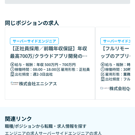
同じポジションの求人
サーバーサイドエンジニア
サーバーサイドエ
【正社員採用／前職年収保証】年収
【フルリモート
最高700万/クラウドアプリ開発の最
ップのアプリケ
前線へ
Web ・業務
給与・報酬：
年収 500万円 ~ 700万円
給与・報酬：
時給 
稼働時間：
08:00 ~ 18:00
雇用形態：
正社員
稼働時間：
30時間
出社頻度：
週2-3日出社
雇用形態：
業務委
出社頻度：
フルリ
株式会社エニシアス
株式会社Qua
関連リンク
職種/ポジションから転職・求人情報を探す
エンジニア
の求人
サーバーサイドエンジニア
の求人