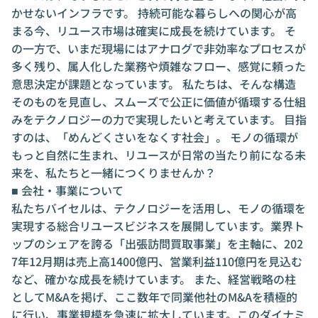
かせないインフラです。 持続可能な暮らしへの関心が高
まる今、リユース市場は確実に成長を続けています。 そ
の一方で、いまだ現場にはアナログで非効率なプロセスが
多く残り、属人化した業務や煩雑なフロー、感覚に頼った
意思決定が課題となっています。 私たちは、そんな構造
そのものを見直し、スムーズで公正に価値が循環する仕組
みをテクノロジーの力で実現したいと考えています。 目指
すのは、「めんどくさいをなくす社会」。 モノの循環が
もっと自然に生まれ、リユースが日常の当たり前になる未
来を、私たちと一緒につくりませんか？
■ 会社・事業について
私たちバイセルは、テクノロジーを活用し、モノの循環を
実現する総合リユースビジネスを展開しています。業界ト
ップのシェアを誇る「出張訪問買取事業」を主軸に、202
7年12月期は売上高1400億円、営業利益110億円を見込む
など、確かな成長を続けています。 また、経営戦略の柱
としてM&Aを掲げ、ここ数年で同業他社のM&Aを積極的
に行い、事業規模を急速に拡大しています。このダイナミ