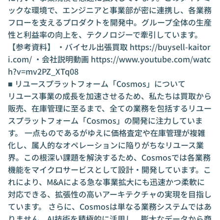
ックな環境で、エンジニアと事業部が密に連携し、各業務
フローを支えるプロダクトを開発中。グループ全体の生産
性と利益率の向上を、テクノロジーで牽引しています。
【参考資料】 ・バイセル出張買取
https://buysell-kaitor
i.com/
・会社説明動画
https://www.youtube.com/watc
h?v=mv2PZ_XTq08
■ リユースプラットフォーム「Cosmos」について
リユース事業の成長を加速させるため、私たちは買取から
販売、在庫管理に至るまで、全ての業務を包括するリユー
スプラットフォーム「Cosmos」の開発に注力していま
す。 一点ものであるがゆえに価格査定や在庫管理が複雑
化し、属人的なオペレーションに陥りがちなリユース業
界。この根深い課題を解決するため、Cosmosでは各業務
機能をマイクロサービスとして設計・開発しています。こ
れにより、M&Aによる急な事業拡大にも迅速かつ柔軟に
対応できる、拡張性の高いアーキテクチャの実現を目指し
ています。 さらに、Cosmosは単なる業務システムではあ
りません。AI技術を積極的に活用し、膨大なデータから商