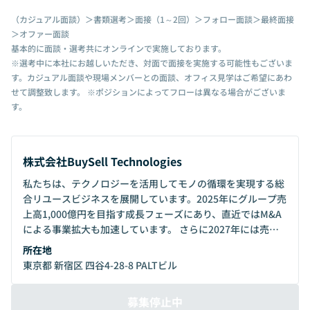
（カジュアル面談）＞書類選考＞面接（1～2回）＞フォロー面談＞最終面接
＞オファー面談
基本的に面談・選考共にオンラインで実施しております。
※選考中に本社にお越しいただき、対面で面接を実施する可能性もございま
す。カジュアル面談や現場メンバーとの面談、オフィス見学はご希望にあわ
せて調整致します。 ※ポジションによってフローは異なる場合がございま
す。
株式会社BuySell Technologies
私たちは、テクノロジーを活用してモノの循環を実現する総
合リユースビジネスを展開しています。2025年にグループ売
上高1,000億円を目指す成長フェーズにあり、直近ではM&A
による事業拡大も加速しています。 さらに2027年には売上
高4000億円、利益400億円到達を掲げ、テクノロジー投資を
所在地
事業成長の重要なベースとしつつ、リユース業界No.1のテッ
東京都 新宿区 四谷4-28-8 PALTビル
クカンパニーを目指しています。
募集停止中