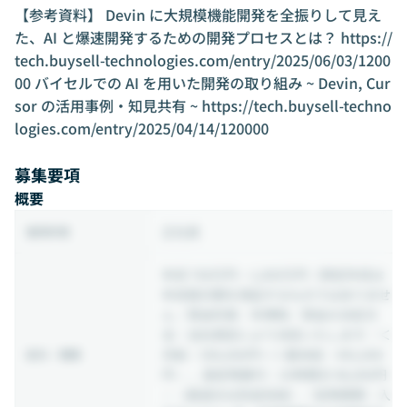
【参考資料】 Devin に大規模機能開発を全振りして見え
た、AI と爆速開発するための開発プロセスとは？
https://
tech.buysell-technologies.com/entry/2025/06/03/1200
00
バイセルでの AI を用いた開発の取り組み ~ Devin, Cur
sor の活用事例・知見共有 ~
https://tech.buysell-techno
logies.com/entry/2025/04/14/120000
募集要項
概要
正社員
雇用形態
年収 708万円 ~ 1,000万円
（想定年収は
年収提示額を保証するものではありませ
ん／賃金形態：年俸制／賃金の決定方
法：当社規定により決定いたします／＜
月給：590,000円〜＞基本給：492,000
給与・報酬
円～ 、固定残業代：25時間分 98,000円
～（超過分は別途支給）／試用期間：入