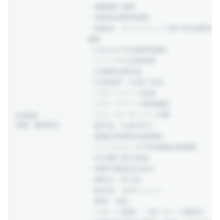
・書籍購入補助
・資格取得費用補助
・勉強会、カンファレンス等の参加費用
補助
・AWS/GCP学習費用補助
・リファラル採用制度
・交通費全額支給
・社用携帯・社用PC貸与
・リモートワーク制度
・リモートワーク環境補助
・ウォーターサーバー完備
社内制度
(待遇・福利厚生)
・慶弔金（出産/死亡）
・健康診断費用全額補助
・インフルエンザ予防接種全額補助
・社内購入割引制度
・提携不動産会社紹介
・表彰式（年1回）
・歓迎会、社内イベント
・服装：自由
・リモート勤務：一部リモート勤務可