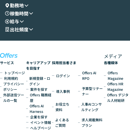
演を通じて具体的なイメージをお届けしま
らではの視点でお
勤務地
す。 後半のディスカッションでは、セキュ
のAIに絞るべ
稼働時間
リティの考え方や社内導入の進め方など、
迷っている方か
給与
現場目線でさらに深掘りしていきます。
最適化したい方
「自分の業務をAIで自動化してみたいけ
ご参加をお待ち
出社頻度
ど、何から始めればいいかわからない」と
いう方にこそ参加いただきたいイベントで
す。
メディア
サービス
キャリアアップ
採用担当者さま
各種媒体
を目指す
トップページ
Offers AI
Offers
ログイン
利用規約
新規登録・ロ
RPO
Magazine
プライバシー
グイン
Offers HR
予算型リテー
ポリシー
案件を探す
Magazine
導入事例
ナー
外部送信ツー
Offers 職務経
Offers デジタ
ルの一覧
歴
ル人材総研
お役立ち
人事AIコンサ
Offers AI
資料
ルティング
Harness
企業を探す
よくある
求人掲載無料
イベント情報
ご質問
プラン
ヘルプページ