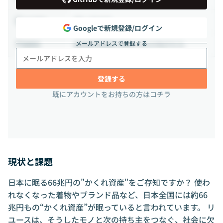
週2-3日出社
出社頻度
Googleで新規登録/ログイン
メールアドレスで登録する
東京都 新宿区 四谷4-28-8 PALTビル
勤務地
登録する
既にアカウントをお持ちの方はコチラ
現状と課題
日本に眠る66兆円の"かくれ資産"をご存知ですか？ 使わ
れなくなった着物やブランド品など、日本全国には約66
兆円もの“かくれ資産”が眠っていると言われています。 リ
ユースは、そうしたモノと次の持ち主をつなぐ、社会に欠