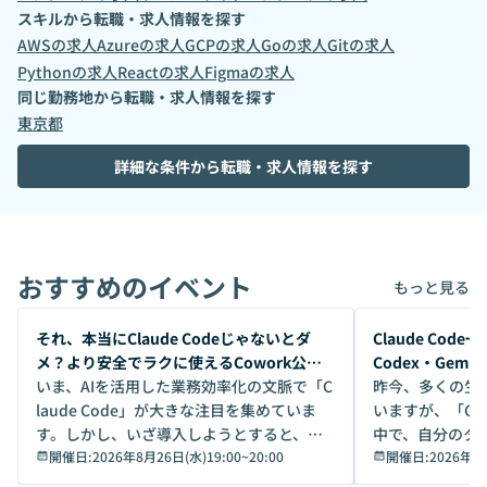
スキルから転職・求人情報を探す
AWS
の求人
Azure
の求人
GCP
の求人
Go
の求人
Git
の求人
Python
の求人
React
の求人
Figma
の求人
同じ勤務地から転職・求人情報を探す
東京都
詳細な条件から転職・求人情報を探す
おすすめのイベント
もっと見る
開催前
開催前
それ、本当にClaude Codeじゃないとダ
Claude Co
メ？より安全でラクに使えるCowork公開
Codex・Gem
デモ
いま、AIを活用した業務効率化の文脈で「C
昨今、多くの生
laude Code」が大きな注目を集めていま
いますが、「Code
す。しかし、いざ導入しようとすると、セ
中で、自分のタ
キュリティ面の懸念や権限管理のハードル
開催日:
2026年8月26日(水)19:00
~
20:00
いいのか」を自
開催日:
2026年8
から、気軽に使えないケースも多いのでは
か？ 「なんとなく誰かが良いと言っていた