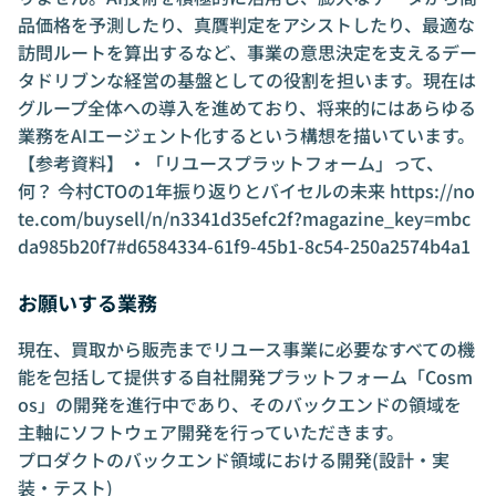
品価格を予測したり、真贋判定をアシストしたり、最適な
訪問ルートを算出するなど、事業の意思決定を支えるデー
タドリブンな経営の基盤としての役割を担います。現在は
グループ全体への導入を進めており、将来的にはあらゆる
業務をAIエージェント化するという構想を描いています。
【参考資料】 ・「リユースプラットフォーム」って、
何？ 今村CTOの1年振り返りとバイセルの未来
https://no
te.com/buysell/n/n3341d35efc2f?magazine_key=mbc
da985b20f7#d6584334-61f9-45b1-8c54-250a2574b4a1
お願いする業務
現在、買取から販売までリユース事業に必要なすべての機
能を包括して提供する自社開発プラットフォーム「Cosm
os」の開発を進行中であり、そのバックエンドの領域を
主軸にソフトウェア開発を行っていただきます。
プロダクトのバックエンド領域における開発(設計・実
装・テスト)