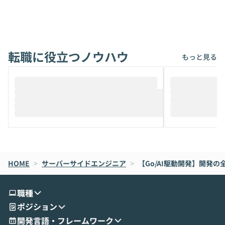
ないでしょうか。 Coworkは、非エンジニ
から」「SNS
アでも簡単に安全に扱えるよう作られた機
ら」と、周りの
能です。そして実は、日常の業務領域であ
ている方も少な
れば「Coworkで十分にカバーできる」だ
Iのポテンシャル
転職に役立つノウハウ
けでなく、想像以上の範囲まで自動化でき
は、評判ではな
もっと見る
ることは、まだあまり知られていません。
ているAIを選ぶこ
そこで本イベントでは、メルカリで生成AI
もやり取りを重
推進を担当されているハヤカワ五味氏をお
まで文脈を忘れず
迎えし、Coworkを使った業務自動化の実
キストだけでな
際を、公開デモを交えてわかりやすくお伝
うときに一番打率が
えします。 前半のLTでは、ハヤカワ氏より
え、次々と新し
メルカリでの判断基準をもとに「なぜClau
それぞれの本当
de CodeはNGになりがちで、なぜCowork
スクごとに最適
なら安全なのか」を解説いただいた上で、C
すのは至難の業です。 そこで
HOME
oworkの基本的な機能をご紹介いただきま
>
サーバーサイドエンジニア
>
【Go/AI駆動開発】開発
は、LLMのフ
す。 続く公開デモでは、実際にCoworkを
ント構築の最前
使ってワークフローを構築する様子をお見
社松尾研究所の尾
職種
せいただきます。数分でワークフローが完
e・Codex・G
ポジション
成する手軽さや、Gmail等の外部サービス
分けの考え方を紐
とセキュアに連携できるポイントなど、実
使わなくなった
開発言語・フレームワーク