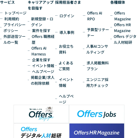
サービス
キャリアアップ
採用担当者さま
各種媒体
を目指す
トップページ
Offers AI
Offers
ログイン
利用規約
新規登録・ロ
RPO
Magazine
プライバシー
グイン
Offers HR
予算型リテー
ポリシー
案件を探す
Magazine
導入事例
ナー
外部送信ツー
Offers 職務経
Offers デジタ
ルの一覧
歴
ル人材総研
お役立ち
人事AIコンサ
Offers AI
資料
ルティング
Harness
企業を探す
よくある
求人掲載無料
イベント情報
ご質問
プラン
ヘルプページ
掲載企業/求人
イベント
エンジニア採
の削除依頼
情報
用力チェック
ヘルプペ
ージ