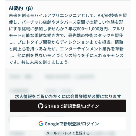
AI要約（β）
未来を創るモバイルアプリエンジニアとして、AR/VR技術を駆
使し、バーチャル店舗やメタバース空間での新しい体験を形
にする挑戦に参加しませんか？年収600〜1,000万円、フルリ
モート可能な柔軟な働き方で、最先端の技術スタックを駆使
し、プロトタイプ開発からディレクションまでを担当。情熱
と向上心を持つあなたが、エンターテインメント業界を革新
し、他に例を見ないモノづくりの誇りを手に入れるチャンス
です。共に未来を創りましょう。
年収 600万円 ~ 1,000万円
給与・報酬
10:00 ~ 19:00
稼働時間
求人情報をご覧いただくには会員登録が必要になります
正社員
雇用形態
GitHubで新規登録/ログイン
週5日出社
出社頻度
Googleで新規登録/ログイン
メールアドレスで登録する
東京都港区芝4-１-28 PMO田町Ⅲ8階
勤務地