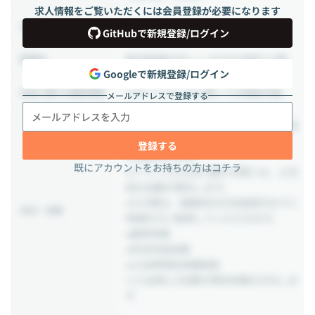
求人情報をご覧いただくには会員登録が必要になります
週5日出社
出社頻度
GitHubで新規登録/ログイン
東京都港区芝4-１-28 PMO田町Ⅲ8階
勤務地
Googleで新規登録/ログイン
リモートワークに関しては相談可能
出社に関する補足情報
メールアドレスで登録する
●完全週休二日制（土曜日・日曜日・祝
日）
登録する
●年間休日120日
既にアカウントをお持ちの方はコチラ
●イベントが土日に重なる際には、土日
祝の出勤が発生します。
●その際は、振替休日を別途翌月までに
休日・休暇
申請を行い取得していただきます。
●夏季休暇
●年末年始休暇
●入社時特別休暇制度
◎入社時に2日間の特別休暇を付与しま
す