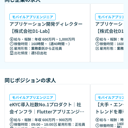
モバイルアプリエンジニア
モバイルアプリエ
アプリケーション開発ディレクター
アプリケーショ
【株式会社D1-Lab】
【株式会社D1-L
給与・報酬：
年収 600万円 ~ 1,000万円
給与・報酬：
年収 
稼働時間：
160時間 ~（週40時間 ~ ）
稼働時間：
160時
雇用形態：
業務委託から正社員
雇用形態：
業務委
出社頻度：
週5日出社
同じポジションの求人
モバイルアプリエンジニア
モバイルアプリエ
eKYC導入社数No.1プロダクト｜社
【大手・エンタ
会インフラ｜Flutterアプリエンジニ
トレンドを牽引
ア
エンジニア募集
給与・報酬：
年収 600万円 ~ 900万円
給与・報酬：
時給 
140時
稼働時間：
09:00 ~ 18:00
雇用形態：
正社員
稼働時間：
間）