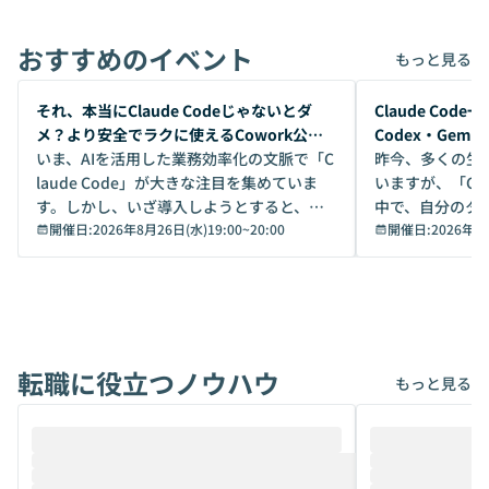
おすすめのイベント
もっと見る
開催前
開催前
それ、本当にClaude Codeじゃないとダ
Claude Co
メ？より安全でラクに使えるCowork公開
Codex・Gem
デモ
いま、AIを活用した業務効率化の文脈で「C
昨今、多くの生
laude Code」が大きな注目を集めていま
いますが、「Code
す。しかし、いざ導入しようとすると、セ
中で、自分のタ
キュリティ面の懸念や権限管理のハードル
開催日:
2026年8月26日(水)19:00
~
20:00
いいのか」を自
開催日:
2026年8
から、気軽に使えないケースも多いのでは
か？ 「なんとなく誰かが良いと言っていた
ないでしょうか。 Coworkは、非エンジニ
から」「SNS
アでも簡単に安全に扱えるよう作られた機
ら」と、周りの
能です。そして実は、日常の業務領域であ
ている方も少な
れば「Coworkで十分にカバーできる」だ
Iのポテンシャル
転職に役立つノウハウ
けでなく、想像以上の範囲まで自動化でき
は、評判ではな
もっと見る
ることは、まだあまり知られていません。
ているAIを選ぶこ
そこで本イベントでは、メルカリで生成AI
もやり取りを重
推進を担当されているハヤカワ五味氏をお
まで文脈を忘れず
迎えし、Coworkを使った業務自動化の実
キストだけでな