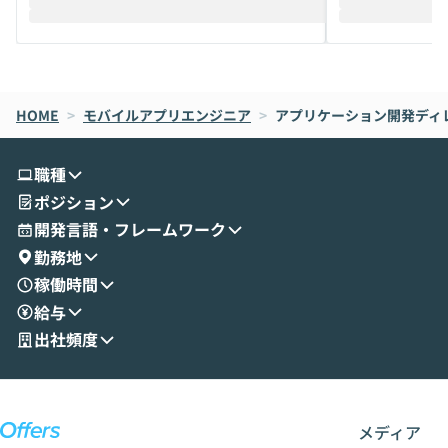
際を、公開デモを交えてわかりやすくお伝
うときに一番打率が
えします。 前半のLTでは、ハヤカワ氏より
え、次々と新し
メルカリでの判断基準をもとに「なぜClau
それぞれの本当
de CodeはNGになりがちで、なぜCowork
スクごとに最適
なら安全なのか」を解説いただいた上で、C
すのは至難の業です。 そこで
HOME
oworkの基本的な機能をご紹介いただきま
>
モバイルアプリエンジニア
>
アプリケーション開発ディレ
は、LLMのフ
す。 続く公開デモでは、実際にCoworkを
ント構築の最前
使ってワークフローを構築する様子をお見
社松尾研究所の尾
職種
せいただきます。数分でワークフローが完
e・Codex・G
ポジション
成する手軽さや、Gmail等の外部サービス
分けの考え方を紐
とセキュアに連携できるポイントなど、実
使わなくなった
開発言語・フレームワーク
演を通じて具体的なイメージをお届けしま
らではの視点でお
勤務地
す。 後半のディスカッションでは、セキュ
のAIに絞るべ
稼働時間
リティの考え方や社内導入の進め方など、
迷っている方か
給与
現場目線でさらに深掘りしていきます。
最適化したい方
「自分の業務をAIで自動化してみたいけ
ご参加をお待ち
出社頻度
ど、何から始めればいいかわからない」と
いう方にこそ参加いただきたいイベントで
す。
メディア