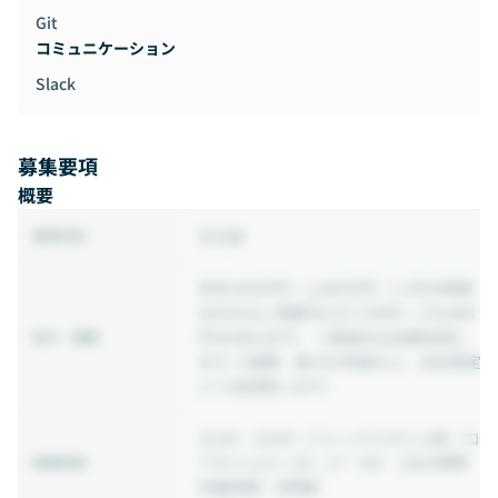
Git
コミュニケーション
Slack
募集要項
概要
正社員
雇用形態
年収 600万円 ~ 1,000万円
（※月45時間
分のみなし残業代(127,720円～178,808
円)を含みます。 ※超過分は全額支給し
給与・報酬
ます ※経験、能力を考慮の上、当社規定
にて決定致します）
10:00 ~ 19:00
（フレックスタイム制（コ
アタイム13：00～17：00） 1日の標準
稼働時間
労働時間：8時間）