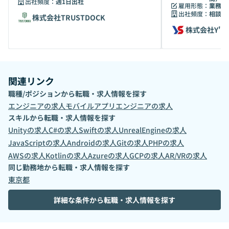
出社頻度：
週1日出社
雇用形態：
業務委
出社頻度：
相談の
株式会社TRUSTDOCK
株式会社Y's
関連リンク
職種/ポジションから転職・求人情報を探す
エンジニア
の求人
モバイルアプリエンジニア
の求人
スキルから転職・求人情報を探す
Unity
の求人
C#
の求人
Swift
の求人
UnrealEngine
の求人
JavaScript
の求人
Android
の求人
Git
の求人
PHP
の求人
AWS
の求人
Kotlin
の求人
Azure
の求人
GCP
の求人
AR/VR
の求人
同じ勤務地から転職・求人情報を探す
東京都
詳細な条件から転職・求人情報を探す