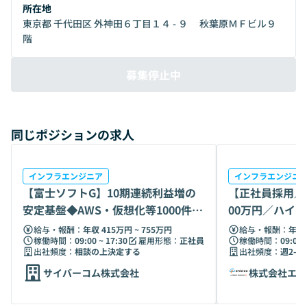
よりSES事業を本格的に始動。技術畑の代表をはじめ、上場
所在地
企業でのバックオフィス経験豊富な取締役、業界経験が豊富
東京都 千代田区 外神田６丁目１４ - ９ 秋葉原ＭＦビル９
でエンジニアファーストな営業がエンジニアひとりひとりの
階
自己実現を果たせるよう徹底サポート。エンジニアと共に世
の中により多くの価値を生み出しております。
募集停止中
同じポジションの求人
インフラエンジニア
インフラエンジニ
【富士ソフトG】10期連続利益増の
【正社員採用／
安定基盤◆AWS・仮想化等1000件か
00万円／ハイ
ら選択
ウドPJ推進
給与・報酬：
年収 415万円 ~ 755万円
給与・報酬：
年収 
稼働時間：
09:00 ~ 17:30
雇用形態：
正社員
稼働時間：
09:00 
出社頻度：
相談の上決定する
出社頻度：
週2-3
サイバーコム株式会社
株式会社エニ