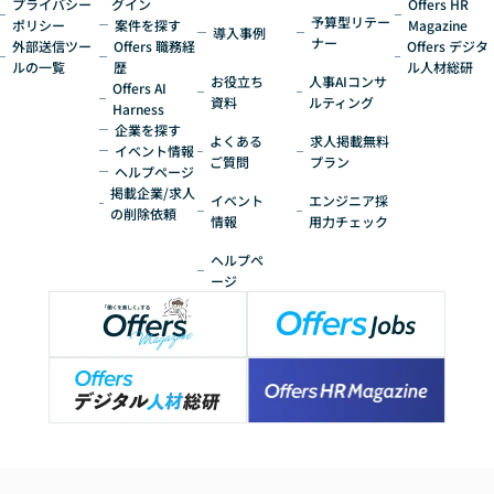
プライバシー
グイン
Offers HR
予算型リテー
ポリシー
案件を探す
Magazine
導入事例
ナー
外部送信ツー
Offers 職務経
Offers デジタ
ルの一覧
歴
ル人材総研
お役立ち
人事AIコンサ
Offers AI
資料
ルティング
Harness
企業を探す
よくある
求人掲載無料
イベント情報
ご質問
プラン
ヘルプページ
掲載企業/求人
イベント
エンジニア採
の削除依頼
情報
用力チェック
ヘルプペ
ージ