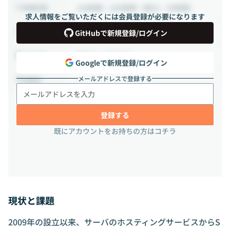
140時間 ~ 200時間（週35 ~ 50時間）
稼働時間
求人情報をご覧いただくには会員登録が必要になります
業務委託
雇用形態
GitHubで新規登録/ログイン
相談の上決定する
出社頻度
Googleで新規登録/ログイン
メールアドレスで登録する
-
勤務地
登録する
既にアカウントをお持ちの方はコチラ
現状と課題
2009年の設立以来、サーバのホスティングサービスからS