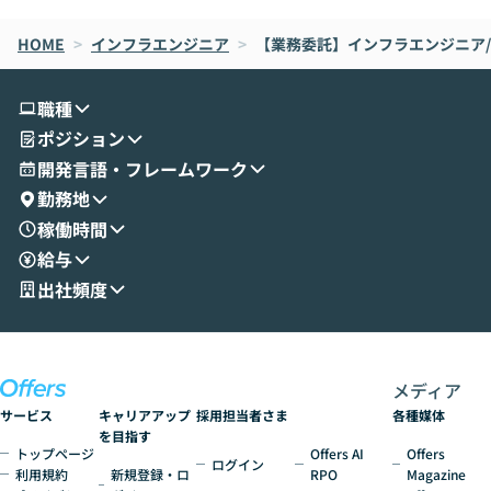
なら安全なのか」を解説いただいた上で、C
すのは至難の業です。 そこで
HOME
oworkの基本的な機能をご紹介いただきま
>
インフラエンジニア
>
【業務委託】インフラエンジニア/還
は、LLMのフ
す。 続く公開デモでは、実際にCoworkを
ント構築の最前
使ってワークフローを構築する様子をお見
社松尾研究所の尾
職種
せいただきます。数分でワークフローが完
e・Codex・G
ポジション
成する手軽さや、Gmail等の外部サービス
分けの考え方を紐
とセキュアに連携できるポイントなど、実
使わなくなった
開発言語・フレームワーク
演を通じて具体的なイメージをお届けしま
らではの視点でお
勤務地
す。 後半のディスカッションでは、セキュ
のAIに絞るべ
稼働時間
リティの考え方や社内導入の進め方など、
迷っている方か
給与
現場目線でさらに深掘りしていきます。
最適化したい方
「自分の業務をAIで自動化してみたいけ
ご参加をお待ち
出社頻度
ど、何から始めればいいかわからない」と
いう方にこそ参加いただきたいイベントで
す。
メディア
サービス
キャリアアップ
採用担当者さま
各種媒体
を目指す
トップページ
Offers AI
Offers
ログイン
利用規約
新規登録・ロ
RPO
Magazine