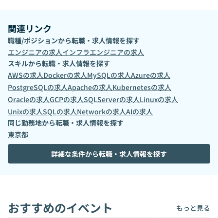
関連リンク
職種/ポジションから転職・求人情報を探す
エンジニア
の求人
インフラエンジニア
の求人
スキルから転職・求人情報を探す
AWS
の求人
Docker
の求人
MySQL
の求人
Azure
の求人
PostgreSQL
の求人
Apache
の求人
Kubernetes
の求人
Oracle
の求人
GCP
の求人
SQLServer
の求人
Linux
の求人
Unix
の求人
SQL
の求人
Network
の求人
AI
の求人
同じ勤務地から転職・求人情報を探す
東京都
詳細な条件から転職・求人情報を探す
おすすめのイベント
もっと見る