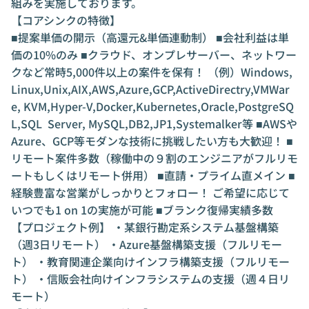
組みを実施しております。
【コアシンクの特徴】
■提案単価の開示（高還元&単価連動制） ■会社利益は単
価の10%のみ ■クラウド、オンプレサーバー、ネットワー
クなど常時5,000件以上の案件を保有！ （例）Windows,
Linux,Unix,AIX,AWS,Azure,GCP,ActiveDirectry,VMWar
e, KVM,Hyper-V,Docker,Kubernetes,Oracle,PostgreSQ
L,SQL Server, MySQL,DB2,JP1,Systemalker等 ■AWSや
Azure、GCP等モダンな技術に挑戦したい方も大歓迎！ ■
リモート案件多数（稼働中の９割のエンジニアがフルリモ
ートもしくはリモート併用） ■直請・プライム直メイン ■
経験豊富な営業がしっかりとフォロー！ ご希望に応じて
いつでも1 on 1の実施が可能 ■ブランク復帰実績多数
【プロジェクト例】 ・某銀行勘定系システム基盤構築
（週3日リモート） ・Azure基盤構築支援（フルリモー
ト） ・教育関連企業向けインフラ構築支援（フルリモー
ト） ・信販会社向けインフラシステムの支援（週４日リ
モート）