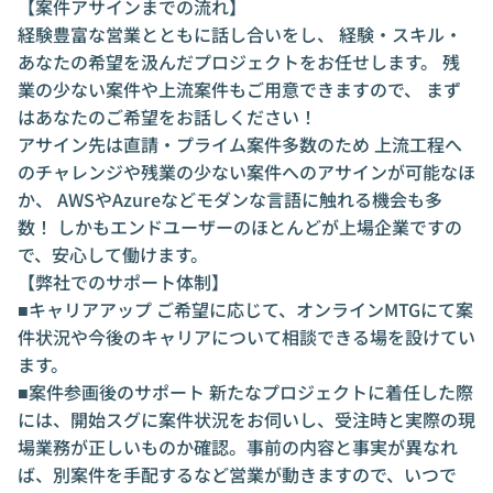
【案件アサインまでの流れ】
経験豊富な営業とともに話し合いをし、 経験・スキル・
あなたの希望を汲んだプロジェクトをお任せします。 残
業の少ない案件や上流案件もご用意できますので、 まず
はあなたのご希望をお話しください！
アサイン先は直請・プライム案件多数のため 上流工程へ
のチャレンジや残業の少ない案件へのアサインが可能なほ
か、 AWSやAzureなどモダンな言語に触れる機会も多
数！ しかもエンドユーザーのほとんどが上場企業ですの
で、安心して働けます。
【弊社でのサポート体制】
■キャリアアップ ご希望に応じて、オンラインMTGにて案
件状況や今後のキャリアについて相談できる場を設けてい
ます。
■案件参画後のサポート 新たなプロジェクトに着任した際
には、開始スグに案件状況をお伺いし、受注時と実際の現
場業務が正しいものか確認。事前の内容と事実が異なれ
ば、別案件を手配するなど営業が動きますので、いつで