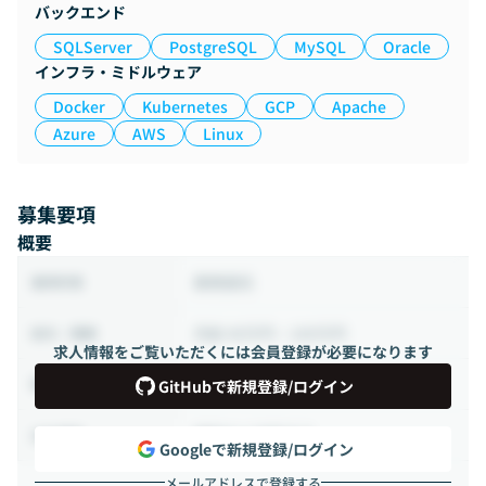
バックエンド
SQLServer
PostgreSQL
MySQL
Oracle
インフラ・ミドルウェア
Docker
Kubernetes
GCP
Apache
Azure
AWS
Linux
募集要項
概要
業務委託
雇用形態
月給 40万円 ~ 100万円
給与・報酬
求人情報をご覧いただくには会員登録が必要になります
140時間 ~ 200時間（週35 ~ 50時間）
稼働時間
GitHubで新規登録/ログイン
相談の上決定する
出社頻度
Googleで新規登録/ログイン
メールアドレスで登録する