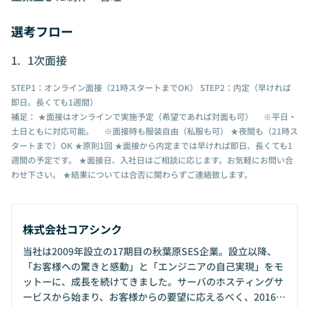
選考フロー
1次面接
STEP1：オンライン面接（21時スタートまでOK） STEP2：内定（早ければ
即日。長くても1週間）
補足： ★面接はオンラインで実施予定（希望であれば対面も可） ※平日・
土日ともに対応可能。 ※面接時も服装自由（私服も可） ★夜間も（21時ス
タートまで）OK ★原則1回 ★面接から内定までは早ければ即日、長くても1
週間の予定です。 ★面接日、入社日はご相談に応じます。お気軽にお問い合
わせ下さい。 ★結果については合否に関わらずご連絡致します。
株式会社コアシンク
当社は2009年設立の17期目の秋葉原SES企業。設立以降、
「お客様への驚きと感動」と「エンジニアの自己実現」をモ
ットーに、成長を続けてきました。サーバのホスティングサ
ービスから始まり、お客様からの要望に応えるべく、2016年