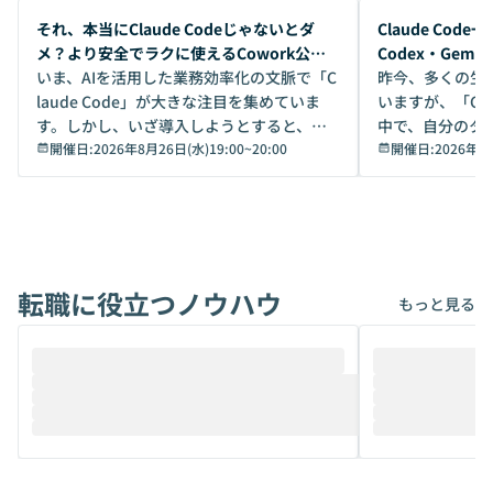
開催前
開催前
それ、本当にClaude Codeじゃないとダ
Claude Co
メ？より安全でラクに使えるCowork公開
Codex・Gem
デモ
いま、AIを活用した業務効率化の文脈で「C
昨今、多くの生
laude Code」が大きな注目を集めていま
いますが、「Code
す。しかし、いざ導入しようとすると、セ
中で、自分のタ
キュリティ面の懸念や権限管理のハードル
開催日:
2026年8月26日(水)19:00
~
20:00
いいのか」を自
開催日:
2026年8
から、気軽に使えないケースも多いのでは
か？ 「なんとなく誰かが良いと言っていた
ないでしょうか。 Coworkは、非エンジニ
から」「SNS
アでも簡単に安全に扱えるよう作られた機
ら」と、周りの
能です。そして実は、日常の業務領域であ
ている方も少な
れば「Coworkで十分にカバーできる」だ
Iのポテンシャル
転職に役立つノウハウ
けでなく、想像以上の範囲まで自動化でき
は、評判ではな
もっと見る
ることは、まだあまり知られていません。
ているAIを選ぶこ
そこで本イベントでは、メルカリで生成AI
もやり取りを重
推進を担当されているハヤカワ五味氏をお
まで文脈を忘れず
迎えし、Coworkを使った業務自動化の実
キストだけでな
際を、公開デモを交えてわかりやすくお伝
うときに一番打率が
えします。 前半のLTでは、ハヤカワ氏より
え、次々と新し
メルカリでの判断基準をもとに「なぜClau
それぞれの本当
de CodeはNGになりがちで、なぜCowork
スクごとに最適