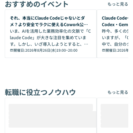
おすすめのイベント
もっと見る
開催前
開催前
それ、本当にClaude Codeじゃないとダ
Claude Co
メ？より安全でラクに使えるCowork公開
Codex・Gem
デモ
いま、AIを活用した業務効率化の文脈で「C
昨今、多くの生
laude Code」が大きな注目を集めていま
いますが、「Code
す。しかし、いざ導入しようとすると、セ
中で、自分のタ
キュリティ面の懸念や権限管理のハードル
開催日:
2026年8月26日(水)19:00
~
20:00
いいのか」を自
開催日:
2026年8
から、気軽に使えないケースも多いのでは
か？ 「なんとなく誰かが良いと言っていた
ないでしょうか。 Coworkは、非エンジニ
から」「SNS
アでも簡単に安全に扱えるよう作られた機
ら」と、周りの
能です。そして実は、日常の業務領域であ
ている方も少な
れば「Coworkで十分にカバーできる」だ
Iのポテンシャル
転職に役立つノウハウ
けでなく、想像以上の範囲まで自動化でき
は、評判ではな
もっと見る
ることは、まだあまり知られていません。
ているAIを選ぶこ
そこで本イベントでは、メルカリで生成AI
もやり取りを重
推進を担当されているハヤカワ五味氏をお
まで文脈を忘れず
迎えし、Coworkを使った業務自動化の実
キストだけでな
際を、公開デモを交えてわかりやすくお伝
うときに一番打率が
えします。 前半のLTでは、ハヤカワ氏より
え、次々と新し