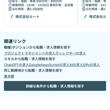
ー
給与・報酬：
年収 650万円 ~ 800万円
給与・報酬：
年収 
稼働時間：
10:00 ~ 19:00
雇用形態：
正社員
稼働時間：
10:00 
出社頻度：
週2-3日出社
出社頻度：
週2-3
株式会社ルート
株式会社ルー
関連リンク
職種/ポジションから転職・求人情報を探す
プロジェクトマネジメント
の求人
ディレクター
の求人
スキルから転職・求人情報を探す
ChatGPT
の求人
GoogleAppsScript
の求人
AI
の求人
Dify
の求人
同じ勤務地から転職・求人情報を探す
東京都
詳細な条件から転職・求人情報を探す