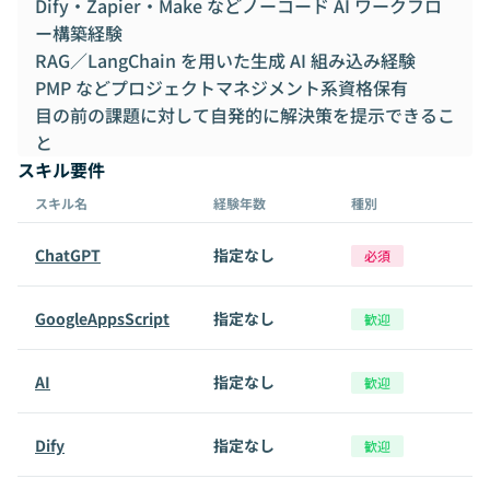
Dify・Zapier・Make などノーコード AI ワークフロ
ー構築経験
RAG／LangChain を用いた生成 AI 組み込み経験
PMP などプロジェクトマネジメント系資格保有
目の前の課題に対して自発的に解決策を提示できるこ
と
スキル要件
スキル名
経験年数
種別
ChatGPT
指定なし
必須
GoogleAppsScript
指定なし
歓迎
AI
指定なし
歓迎
Dify
指定なし
歓迎