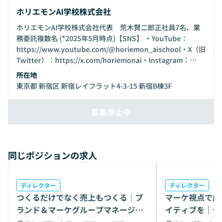
ホリエモンAI学校株式会社
ホリエモンAI学校株式会社代表 荒木賢二郎正社員7名、業
務委託複数名 (*2025年5月時点)【SNS】 ・YouTube：
https://www.youtube.com/@horiemon_aischool・X（旧
Twitter）：https://x.com/horiemonai・Instagram：
https://www.instagram.com/horiemonai/
所在地
東京都 新宿区 新宿レイフラット4-3-15 新宿B棟3F
募集停止中
同じポジションの求人
ディレクター
ディレクター
つくるだけでなく売上もつくる｜ブ
マーケ視点で成
ランド＆マーケグループマネージャ
イティブを｜デ