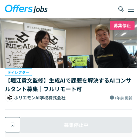
募集停止
ディレクター
【堀江貴文監修】生成AIで課題を解決するAIコンサ
ルタント募集｜フルリモート可
ホリエモンAI学校株式会社
1年前
更新
募集停止中