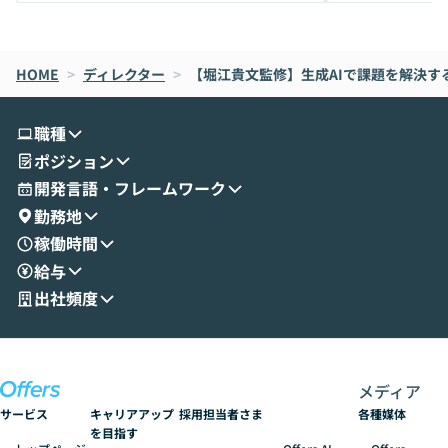
メルカリでの判断基準をもとに「なぜClau
それぞれの本当
de CodeはNGになりがちで、なぜCowork
スクごとに最適
なら安全なのか」を解説いただいた上で、C
すのは至難の業です。 そこで
HOME
oworkの基本的な機能をご紹介いただきま
>
ディレクター
>
【堀江貴文監修】生成AIで課題を解決す
は、LLMのフ
す。 続く公開デモでは、実際にCoworkを
ント構築の最前
使ってワークフローを構築する様子をお見
社松尾研究所の尾
職種
せいただきます。数分でワークフローが完
e・Codex・G
ポジション
成する手軽さや、Gmail等の外部サービス
分けの考え方を紐
とセキュアに連携できるポイントなど、実
使わなくなった
開発言語・フレームワーク
演を通じて具体的なイメージをお届けしま
らではの視点でお
勤務地
す。 後半のディスカッションでは、セキュ
のAIに絞るべ
稼働時間
リティの考え方や社内導入の進め方など、
迷っている方か
給与
現場目線でさらに深掘りしていきます。
最適化したい方
「自分の業務をAIで自動化してみたいけ
ご参加をお待ち
出社頻度
ど、何から始めればいいかわからない」と
いう方にこそ参加いただきたいイベントで
す。
メディア
サービス
キャリアアップ
採用担当者さま
各種媒体
を目指す