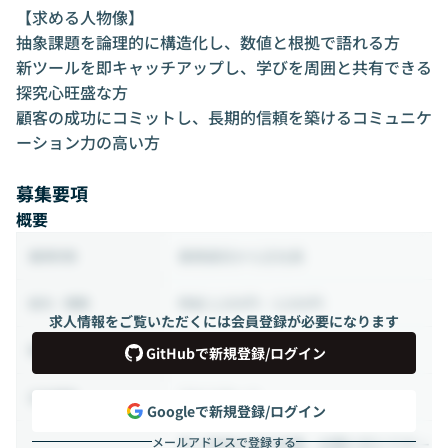
【求める人物像】
抽象課題を論理的に構造化し、数値と根拠で語れる方
新ツールを即キャッチアップし、学びを周囲と共有できる
探究心旺盛な方
顧客の成功にコミットし、長期的信頼を築けるコミュニケ
ーション力の高い方
募集要項
概要
業務委託から正社員
雇用形態
時給 2,500円 ~ 3,500円
給与・報酬
求人情報をご覧いただくには会員登録が必要になります
80時間 ~ 160時間（週20 ~ 40時間）
稼働時間
GitHubで新規登録/ログイン
フルリモート
出社頻度
Googleで新規登録/ログイン
メールアドレスで登録する
月１目安の全社会議、必要に応じてチー