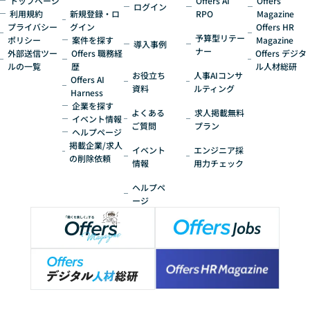
トップページ
Offers AI
Offers
ログイン
利用規約
新規登録・ロ
RPO
Magazine
プライバシー
グイン
Offers HR
予算型リテー
ポリシー
案件を探す
Magazine
導入事例
ナー
外部送信ツー
Offers 職務経
Offers デジタ
ルの一覧
歴
ル人材総研
お役立ち
人事AIコンサ
Offers AI
資料
ルティング
Harness
企業を探す
よくある
求人掲載無料
イベント情報
ご質問
プラン
ヘルプページ
掲載企業/求人
イベント
エンジニア採
の削除依頼
情報
用力チェック
ヘルプペ
ージ