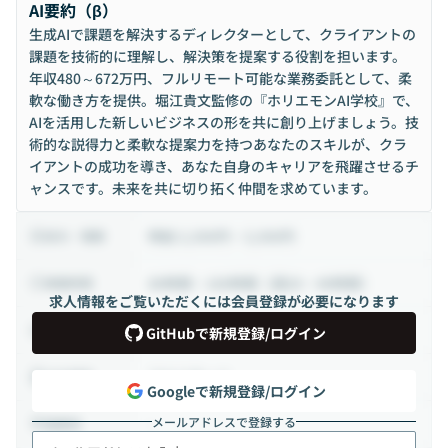
AI要約（β）
生成AIで課題を解決するディレクターとして、クライアントの
課題を技術的に理解し、解決策を提案する役割を担います。
年収480～672万円、フルリモート可能な業務委託として、柔
軟な働き方を提供。堀江貴文監修の『ホリエモンAI学校』で、
AIを活用した新しいビジネスの形を共に創り上げましょう。技
術的な説得力と柔軟な提案力を持つあなたのスキルが、クラ
イアントの成功を導き、あなた自身のキャリアを飛躍させるチ
ャンスです。未来を共に切り拓く仲間を求めています。
時給 2,500円 ~ 3,500円
給与・報酬
80時間 ~ 160時間（週20 ~ 40時間）
稼働時間
求人情報をご覧いただくには会員登録が必要になります
業務委託から正社員
雇用形態
GitHubで新規登録/ログイン
フルリモート
出社頻度
Googleで新規登録/ログイン
メールアドレスで登録する
-
勤務地