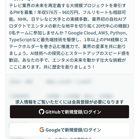
テレビ業界の未来を再定義する大規模プロジェクトを牽引す
るPMを募集！年収576万～960万円、フルリモートも相談可
能。NHK、日テレなど大手との実績多数、業界初の自社AIプ
ロダクトでエンタメの新たな地平を切り拓く20代中心の精鋭3
0名チームに参加しませんか？Google Cloud, AWS, Python,
TypeScriptなど最先端技術を駆使し、1年以上のPM経験とス
テークホルダーを巻き込む推進力で、業界の変革を共に創り
ましょう。AI技術への探究心とスタートアップのスピード感を
歓迎。あなたの手で、エンタメの未来を動かす壮大な挑戦が
ここにあります。共に歴史を創りましょう！
時給 3,000円 ~ 5,000円
給与・報酬
40時間 ~ 100時間（週10 ~ 25時間）
稼働時間
求人情報をご覧いただくには会員登録が必要になります
業務委託
雇用形態
GitHubで新規登録/ログイン
相談の上決定する
出社頻度
Googleで新規登録/ログイン