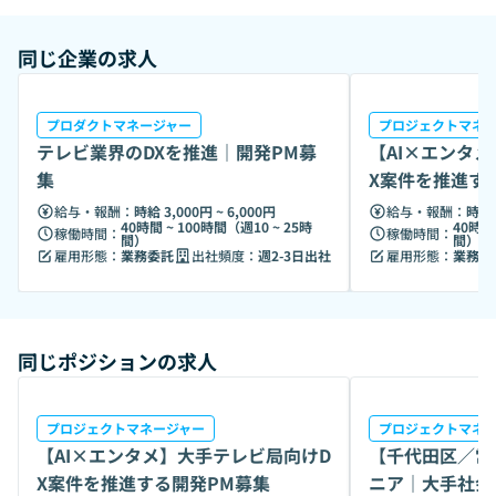
事業にも取り組んでいます。
同じ企業の求人
プロダクトマネージャー
プロジェクトマネ
テレビ業界のDXを推進｜開発PM募
【AI×エンタ
集
X案件を推進す
給与・報酬：
時給 3,000円 ~ 6,000円
給与・報酬：
時給 
40時間 ~ 100時間（週10 ~ 25時
40時間
稼働時間：
稼働時間：
間）
間）
雇用形態：
業務委託
出社頻度：
週2-3日出社
雇用形態：
業務委
同じポジションの求人
プロジェクトマネージャー
プロジェクトマネ
【AI×エンタメ】大手テレビ局向けD
【千代田区／常
X案件を推進する開発PM募集
ニア｜大手社会