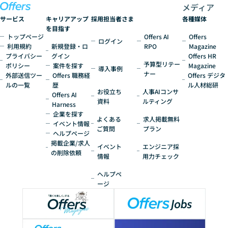
メディア
サービス
キャリアアップ
採用担当者さま
各種媒体
を目指す
トップページ
Offers AI
Offers
ログイン
利用規約
新規登録・ロ
RPO
Magazine
プライバシー
グイン
Offers HR
予算型リテー
ポリシー
案件を探す
Magazine
導入事例
ナー
外部送信ツー
Offers 職務経
Offers デジタ
ルの一覧
歴
ル人材総研
お役立ち
人事AIコンサ
Offers AI
資料
ルティング
Harness
企業を探す
よくある
求人掲載無料
イベント情報
ご質問
プラン
ヘルプページ
掲載企業/求人
イベント
エンジニア採
の削除依頼
情報
用力チェック
ヘルプペ
ージ