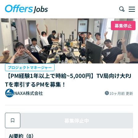
募集停止
プロジェクトマネージャー
【PM経験1年以上で時給~5,000円】TV局向け大PJ
Tを牽引するPMを募集！
NAXA株式会社
10ヶ月前
更新
募集停止中
AI要約（β）