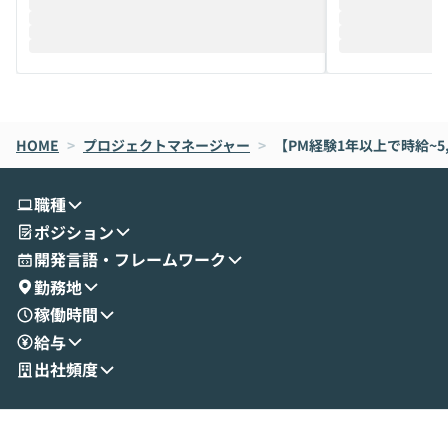
迎えし、Coworkを使った業務自動化の実
キストだけでな
際を、公開デモを交えてわかりやすくお伝
うときに一番打率が
えします。 前半のLTでは、ハヤカワ氏より
え、次々と新し
メルカリでの判断基準をもとに「なぜClau
それぞれの本当
de CodeはNGになりがちで、なぜCowork
スクごとに最適
なら安全なのか」を解説いただいた上で、C
すのは至難の業です。 そこで
HOME
oworkの基本的な機能をご紹介いただきま
>
プロジェクトマネージャー
>
【PM経験1年以上で時給~5
は、LLMのフ
す。 続く公開デモでは、実際にCoworkを
ント構築の最前
使ってワークフローを構築する様子をお見
社松尾研究所の尾
職種
せいただきます。数分でワークフローが完
e・Codex・G
ポジション
成する手軽さや、Gmail等の外部サービス
分けの考え方を紐
とセキュアに連携できるポイントなど、実
使わなくなった
開発言語・フレームワーク
演を通じて具体的なイメージをお届けしま
らではの視点でお
勤務地
す。 後半のディスカッションでは、セキュ
のAIに絞るべ
稼働時間
リティの考え方や社内導入の進め方など、
迷っている方か
給与
現場目線でさらに深掘りしていきます。
最適化したい方
「自分の業務をAIで自動化してみたいけ
ご参加をお待ち
出社頻度
ど、何から始めればいいかわからない」と
いう方にこそ参加いただきたいイベントで
す。