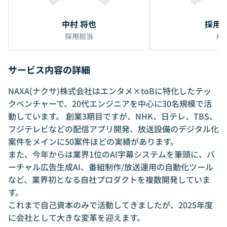
中村 将也
採用
採用担当
HR
サービス内容の詳細
NAXA(ナクサ)株式会社はエンタメ×toBに特化したテッ
クベンチャーで、20代エンジニアを中心に30名規模で活
動しています。 創業3期目ですが、NHK、日テレ、TBS、
フジテレビなどの配信アプリ開発、放送設備のデジタル化
案件をメインに50案件ほどの実績があります。
また、今年からは業界1位のAI字幕システムを筆頭に、バ
ーチャル広告生成AI、番組制作/放送運用の自動化ツール
など、業界初となる自社プロダクトを複数開発していま
す。
これまで自己資本のみで活動してきましたが、2025年度
に会社として大きな変革を迎えます。