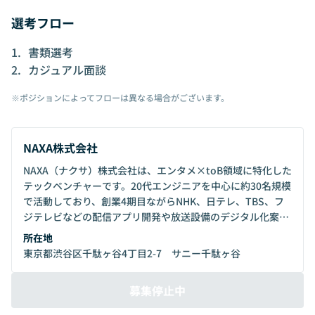
選考フロー
書類選考
カジュアル面談
※ポジションによってフローは異なる場合がございます。
NAXA株式会社
NAXA（ナクサ）株式会社は、エンタメ×toB領域に特化した
テックベンチャーです。20代エンジニアを中心に約30名規模
で活動しており、創業4期目ながらNHK、日テレ、TBS、フ
ジテレビなどの配信アプリ開発や放送設備のデジタル化案件
を中心に、50件以上の実績を持っています。2025年度には
所在地
大きな変革期を迎え、自己資本のみで活動してきた中で、業
東京都渋谷区千駄ヶ谷4丁目2-7 サニー千駄ヶ谷
界1位のAI字幕システムやバーチャル広告生成AI、番組制
作・放送運用の自動化ツールなど、業界初となる自社プロダ
募集停止中
クトを複数開発しています。エンタメ業界のワークフローの
デジタル化を通じて、従来のビジネスモデルを変革する新規