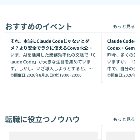
おすすめのイベント
もっと見る
開催前
開催前
それ、本当にClaude Codeじゃないとダ
Claude Co
メ？より安全でラクに使えるCowork公開
Codex・Gem
デモ
いま、AIを活用した業務効率化の文脈で「C
昨今、多くの生
laude Code」が大きな注目を集めていま
いますが、「Code
す。しかし、いざ導入しようとすると、セ
中で、自分のタ
キュリティ面の懸念や権限管理のハードル
開催日:
2026年8月26日(水)19:00
~
20:00
いいのか」を自
開催日:
2026年8
から、気軽に使えないケースも多いのでは
か？ 「なんとなく誰かが良いと言っていた
ないでしょうか。 Coworkは、非エンジニ
から」「SNS
アでも簡単に安全に扱えるよう作られた機
ら」と、周りの
能です。そして実は、日常の業務領域であ
ている方も少な
れば「Coworkで十分にカバーできる」だ
Iのポテンシャル
転職に役立つノウハウ
けでなく、想像以上の範囲まで自動化でき
は、評判ではな
もっと見る
ることは、まだあまり知られていません。
ているAIを選ぶこ
そこで本イベントでは、メルカリで生成AI
もやり取りを重
推進を担当されているハヤカワ五味氏をお
まで文脈を忘れず