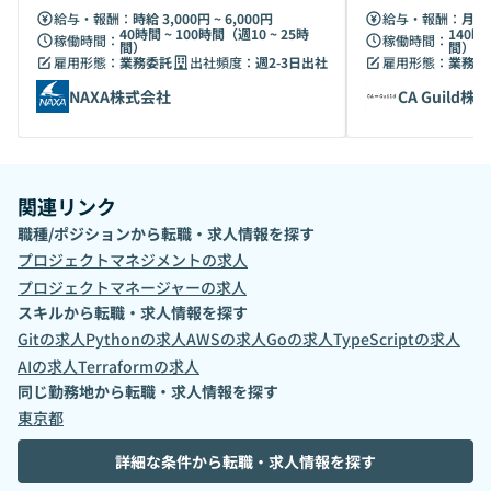
給与・報酬：
時給 3,000円 ~ 6,000円
給与・報酬：
月給 
40時間 ~ 100時間（週10 ~ 25時
140時
稼働時間：
稼働時間：
間）
間）
雇用形態：
業務委託
出社頻度：
週2-3日出社
雇用形態：
業務委
NAXA株式会社
CA Guild株
関連リンク
職種/ポジションから転職・求人情報を探す
プロジェクトマネジメント
の求人
プロジェクトマネージャー
の求人
スキルから転職・求人情報を探す
Git
の求人
Python
の求人
AWS
の求人
Go
の求人
TypeScript
の求人
AI
の求人
Terraform
の求人
同じ勤務地から転職・求人情報を探す
東京都
詳細な条件から転職・求人情報を探す