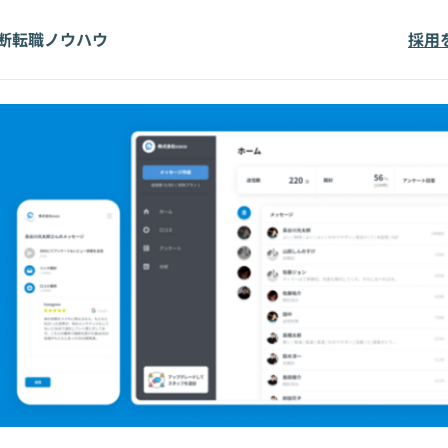
断
転職ノウハウ
採用