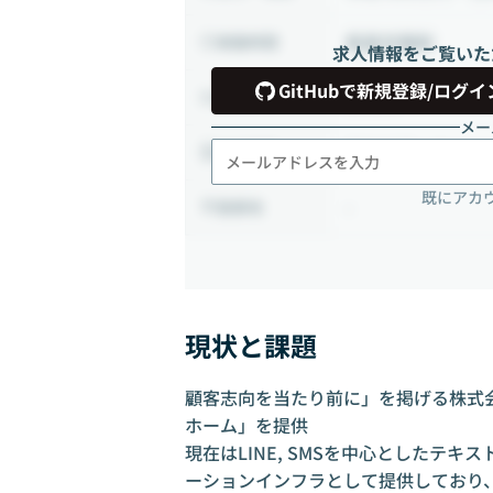
裁量労働制
稼働時間
求人情報をご覧いた
GitHubで新規登録/ログイ
正社員
雇用形態
メー
フルリモート
出社頻度
既にアカ
-
勤務地
現状と課題
顧客志向を当たり前に」を掲げる株式会社
ホーム」を提供
現在はLINE, SMSを中心としたテ
ーションインフラとして提供しており、今