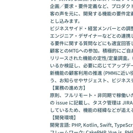
企画／要求・要件定義など、プロダク
客の声を元に、開発する機能の要件定義
とし込みます。
ビジネスサイド・経営メンバーとの調
エンジニア・デザイナーなどとの連携
る要件に関する質問などにも適宜回答
顧客とのMTGへの参加。積極的にご
リリースされた機能の定性/定量調査
いるか検証し、必要に応じてアップデー
新機能の顧客利用の推進 (PMMに近
う、お知らせやサジェスト、ビジネス
【業務の進め方】
原則、フルリモート・非同期で稼働いただ
の issue に記載し、タスク管理は JI
しているため、機能の経緯などが追え
【開発環境】
開発言語: PHP, Kotlin, Swift, TypeScr
フレームワーク: CakePHP, Vue.js, PHP