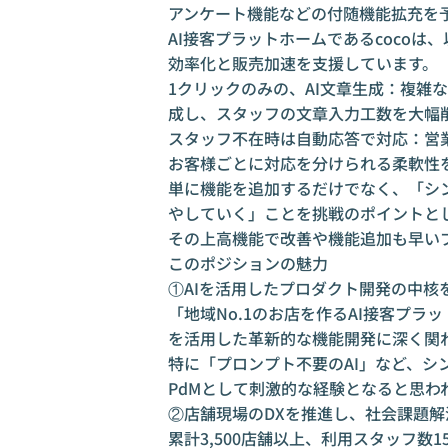
アンケート機能などの付随機能拡充を
AI接客プラットホームであるcocoは
効率化と販売加速を支援しています。
1クリックのみの、AI文章生成：複雑
成し、スタッフの文章入力工数を大幅
スタッフ不在時は自動応答で対応：営
お客様ごとに対応を分けられる柔軟性
単に機能を追加するだけでなく、「シ
やしていく」ことを挑戦のポイントと
その上高機能で改善や機能追加も早い
このポジションの魅力
①AIを活用したプロダクト開発の中核
「地域No.1のお店を作るAI接客プラ
を活用した革新的な機能開発に深く関
特に「プロンプト不要のAI」など、
PdMとして刺激的な経験となると思わ
②店舗現場のDXを推進し、社会課題
累計3,500店舗以上、利用スタッフ数1