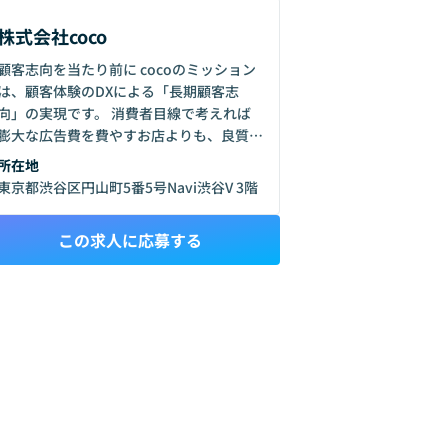
株式会社coco
顧客志向を当たり前に cocoのミッション
は、顧客体験のDXによる「長期顧客志
向」の実現です。 消費者目線で考えれば
膨大な広告費を費やすお店よりも、良質な
顧客体験を追求しているお店に行きたいと
所在地
いうのが本音だと思います。 私達は、そ
東京都渋谷区円山町5番5号Navi渋谷V 3階
んな当たり前のあるべき姿を日本社会で実
現させます。
この求人に応募する