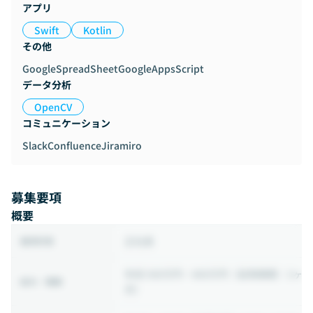
アプリ
Swift
Kotlin
その他
GoogleSpreadSheet
GoogleAppsScript
データ分析
OpenCV
コミュニケーション
Slack
Confluence
Jira
miro
募集要項
概要
正社員
雇用形態
年収 500万円 ~ 800万円
（試用期間：3ヶ
給与・報酬
月）