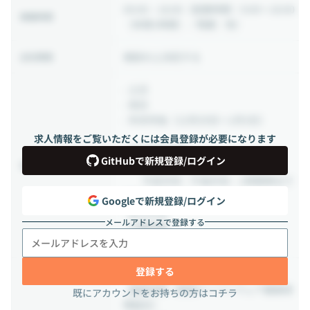
09:00 ~ 18:00
（就業時間：9:00〜18:00
稼働時間
（休憩1時間）／残業：有）
相談の上決定する
出社頻度
- 土日
- 祝日
- 年末年始（12月29日〜1月3日）
求人情報をご覧いただくには会員登録が必要になります
- 年次有給休暇
GitHubで新規登録/ログイン
∟入社時に10日付与いたします
休日・休暇
午前半休・午後半休・1時間単位で
取得も可能です
Googleで新規登録/ログイン
- 慶弔休暇
メールアドレスで登録する
- 介護休暇
- 生理休暇 ほか
登録する
## 社会保険
- 健康保険（関東ITソフトウェア健康保
既にアカウントをお持ちの方はコチラ
険組合）