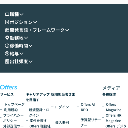
す。 続く公開デモでは、実際にCoworkを
ント構築の最前
使ってワークフローを構築する様子をお見
社松尾研究所の尾
職種
せいただきます。数分でワークフローが完
e・Codex・G
ポジション
成する手軽さや、Gmail等の外部サービス
分けの考え方を紐
とセキュアに連携できるポイントなど、実
使わなくなった
開発言語・フレームワーク
演を通じて具体的なイメージをお届けしま
らではの視点でお
勤務地
す。 後半のディスカッションでは、セキュ
のAIに絞るべ
稼働時間
リティの考え方や社内導入の進め方など、
迷っている方か
給与
現場目線でさらに深掘りしていきます。
最適化したい方
「自分の業務をAIで自動化してみたいけ
ご参加をお待ち
出社頻度
ど、何から始めればいいかわからない」と
いう方にこそ参加いただきたいイベントで
す。
メディア
サービス
キャリアアップ
採用担当者さま
各種媒体
を目指す
トップページ
Offers AI
Offers
ログイン
利用規約
新規登録・ロ
RPO
Magazine
プライバシー
グイン
Offers HR
予算型リテー
ポリシー
案件を探す
Magazine
導入事例
ナー
外部送信ツー
Offers 職務経
Offers デジタ