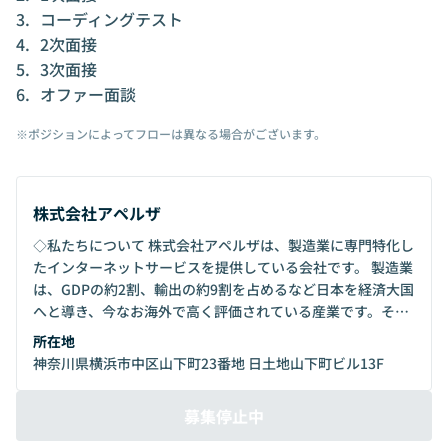
コーディングテスト
2次面接
3次面接
オファー面談
※ポジションによってフローは異なる場合がございます。
株式会社アペルザ
◇私たちについて 株式会社アペルザは、製造業に専門特化し
たインターネットサービスを提供している会社です。 製造業
は、GDPの約2割、輸出の約9割を占めるなど日本を経済大国
へと導き、今なお海外で高く評価されている産業です。そん
な製造業ですが、中小企業を中心に「技術力があるにも関わ
所在地
らず知られていない企業や製品」がたくさんあります。私た
神奈川県横浜市中区山下町23番地 日土地山下町ビル13F
ちは、売り手と買い手をつなぐプラットフォームを提供する
ことでこうした企業や製品が国内外に広く知られ、使われる
募集停止中
ようになるお手伝いをしています。 ◇インタビュー - CTO
https://note.com/aperza/n/n417c91d77b2f?