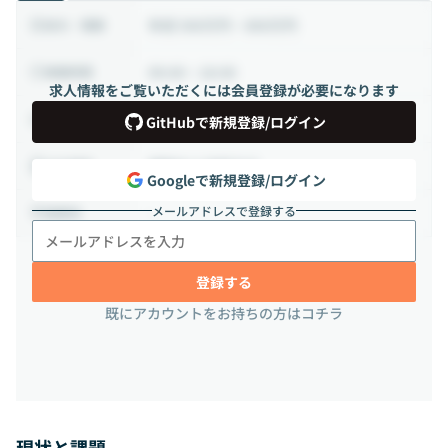
年収 500万円 ~ 800万円
給与・報酬
09:00 ~ 18:00
稼働時間
求人情報をご覧いただくには会員登録が必要になります
正社員
雇用形態
GitHubで新規登録/ログイン
相談の上決定する
出社頻度
Googleで新規登録/ログイン
メールアドレスで登録する
-
勤務地
登録する
既にアカウントをお持ちの方はコチラ
現状と課題