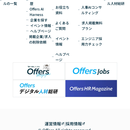
ルの一覧
歴
ル人材総研
お役立ち
人事AIコンサ
Offers AI
資料
ルティング
Harness
企業を探す
よくある
求人掲載無料
イベント情報
ご質問
プラン
ヘルプページ
掲載企業/求人
イベント
エンジニア採
の削除依頼
情報
用力チェック
ヘルプペ
ージ
運営情報
|
採用情報
© Offers All rights reserved.