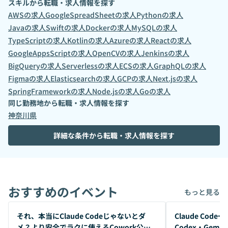
スキルから転職・求人情報を探す
AWS
の求人
GoogleSpreadSheet
の求人
Python
の求人
Java
の求人
Swift
の求人
Docker
の求人
MySQL
の求人
TypeScript
の求人
Kotlin
の求人
Azure
の求人
React
の求人
GoogleAppsScript
の求人
OpenCV
の求人
Jenkins
の求人
BigQuery
の求人
Serverless
の求人
ECS
の求人
GraphQL
の求人
Figma
の求人
Elasticsearch
の求人
GCP
の求人
Next.js
の求人
SpringFramework
の求人
Node.js
の求人
Go
の求人
同じ勤務地から転職・求人情報を探す
神奈川県
詳細な条件から転職・求人情報を探す
おすすめのイベント
もっと見る
開催前
開催前
それ、本当にClaude Codeじゃないとダ
Claude Co
メ？より安全でラクに使えるCowork公開
Codex・Gem