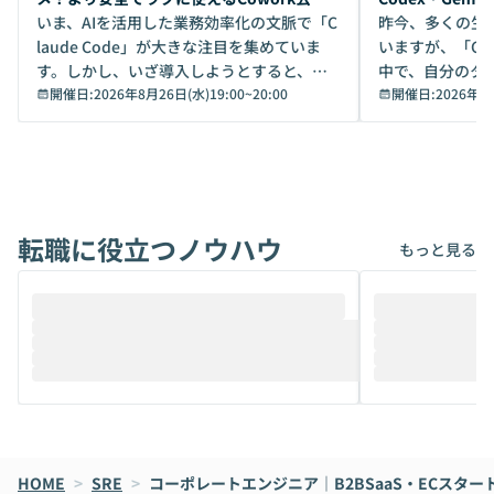
デモ
いま、AIを活用した業務効率化の文脈で「C
昨今、多くの生
laude Code」が大きな注目を集めていま
いますが、「Code
す。しかし、いざ導入しようとすると、セ
中で、自分のタ
キュリティ面の懸念や権限管理のハードル
開催日:
2026年8月26日(水)19:00
~
20:00
いいのか」を自
開催日:
2026年8
から、気軽に使えないケースも多いのでは
か？ 「なんとなく誰かが良いと言っていた
ないでしょうか。 Coworkは、非エンジニ
から」「SNS
アでも簡単に安全に扱えるよう作られた機
ら」と、周りの
能です。そして実は、日常の業務領域であ
ている方も少な
れば「Coworkで十分にカバーできる」だ
Iのポテンシャル
転職に役立つノウハウ
けでなく、想像以上の範囲まで自動化でき
は、評判ではな
もっと見る
ることは、まだあまり知られていません。
ているAIを選ぶこ
そこで本イベントでは、メルカリで生成AI
もやり取りを重
推進を担当されているハヤカワ五味氏をお
まで文脈を忘れず
迎えし、Coworkを使った業務自動化の実
キストだけでな
際を、公開デモを交えてわかりやすくお伝
うときに一番打率が
えします。 前半のLTでは、ハヤカワ氏より
え、次々と新し
メルカリでの判断基準をもとに「なぜClau
それぞれの本当
de CodeはNGになりがちで、なぜCowork
スクごとに最適
なら安全なのか」を解説いただいた上で、C
すのは至難の業です。 そこで
HOME
oworkの基本的な機能をご紹介いただきま
>
SRE
>
コーポレートエンジニア｜B2BSaaS・ECスター
は、LLMのフ