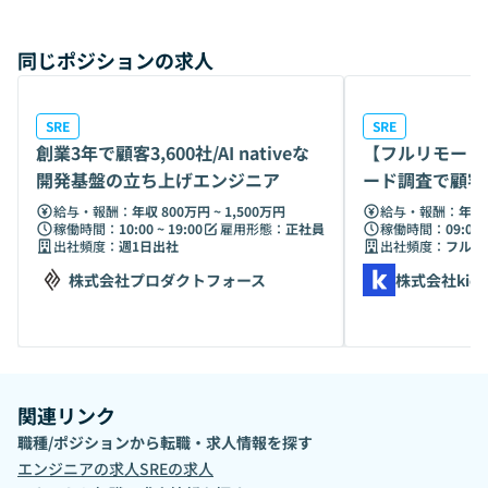
magazine_key=m22c0ef768f8c
同じポジションの求人
SRE
SRE
創業3年で顧客3,600社/AI nativeな
【フルリモート
開発基盤の立ち上げエンジニア
ード調査で顧客
E募集
給与・報酬：
年収 800万円 ~ 1,500万円
給与・報酬：
年収 
稼働時間：
10:00 ~ 19:00
雇用形態：
正社員
稼働時間：
09:00 
出社頻度：
週1日出社
出社頻度：
フルリ
株式会社プロダクトフォース
株式会社kick
関連リンク
職種/ポジションから転職・求人情報を探す
エンジニア
の求人
SRE
の求人