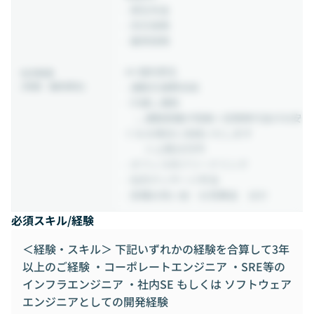
- 厚生年金
- 労災保険
- 雇用保険
## 福利厚生
社内制度
(待遇・福利厚生)
- 通勤交通費支給
- 引越し補助
∟通勤距離が短縮＋定期券代金がお安
くなる場合に支給いたします
※上限20万円
- オフィス内フリードリンク
- 社内マッサージ手当
- 各種お祝い金・お見舞金 ほか
必須スキル/経験
＜経験・スキル＞ 下記いずれかの経験を合算して3年
以上のご経験 ・コーポレートエンジニア ・SRE等の
インフラエンジニア ・社内SE もしくは ソフトウェア
エンジニアとしての開発経験