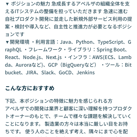
▼ ポジションの魅力 急成長するアペルザの組織全体を支
えるITシステムの整備を担っていただきます 急速に進む
自社プロダクト開発に並走した新規外部サービス利用の提
案・検討や導入など、自主性と推進力が必要となるポジシ
ョンです
▼開発環境 ・利用言語：Java、Python、TypeScript、G
raphQL ・フレームワーク・ライブラリ：Spring Boot、
React、Node.js、Next.js ・インフラ：AWS(ECS、Lamb
da、Auroraなど)、GCP（BigQueryなど） ・ツール：Bit
bucket、JIRA、Slack、GoCD、Jenkins
こんな方におすすめ
下記、本ポジションの特徴に魅力を感じられる方
アペルザでの開発は業界と顧客に深い理解を持つプロダク
トオーナーのもとで、チームで様々な課題を解決していく
ことになります。 製造業の方々は本当に厳しい目をお持
ちです。 使う人のことを絶えず考え、隅々にまで心を配