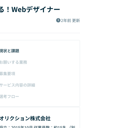
！Webデザイナー
2年前
更新
現状と課題
お願いする業務
募集要項
サービス内容の詳細
選考フロー
オリクション株式会社
設立：2015年10月 従業員数：約15名 （別