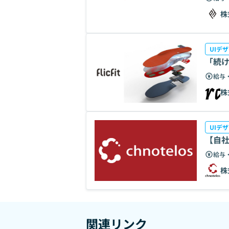
株
UIデ
「続け
給与
株
UIデ
【自社
給与
株
関連リンク