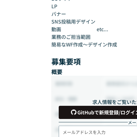
LP
バナー
SNS投稿用デザイン
動画 etc...
業務のご担当範囲
簡易なWF作成〜デザイン作成
募集要項
概要
業務委託から
雇用形態
時給 1,300円 
給与・報酬
求人情報をご覧いた
GitHubで新規登録/ログイ
80時間 ~ 18
稼働時間
メー
フルリモート
出社頻度