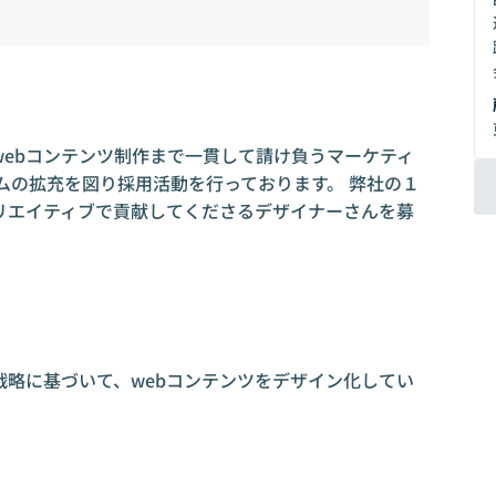
現 <ifr
webコンテンツ制作まで一貫して請け負うマーケティ
ムの拡充を図り採用活動を行っております。 弊社の１
リエイティブで貢献してくださるデザイナーさんを募
戦略に基づいて、webコンテンツをデザイン化してい