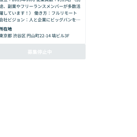
途、副業やフリーランスメンバーが多数活
躍しています！） 働き方：フルリモート
会社ビジョン：人と企業にビッグバンを起
こす インナービジョン：社員の幸せの実
所在地
ame class="speakerdeck-iframe"
東京都 渋谷区 円山町22-14 塙ビル3F
frameborder="0"
src="https://speakerdeck.com/player/0
募集停止中
87c4e96fe0a4dd68f5bec06527d785b"
title="240909_オリクション_会社説明資
料_片野追記.pdf"
allowfullscreen="true" style="border:
0px; background: padding-box
padding-box rgba(0, 0, 0, 0.1); margin:
0px; padding: 0px; border-radius: 6px;
box-shadow: rgba(0, 0, 0, 0.2) 0px 5px
40px; width: 100%; height: auto;
aspect-ratio: 560 / 315;" data-
ratio="1.7777777777777777">
</iframe>