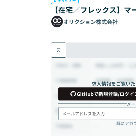
UIデザイナー
【在宅／フレックス】マ
オリクション株式会社
時給 1,300円 ~ 2,
給与・報酬
80時間 ~ 180時間
稼働時間
求人情報をご覧いた
GitHubで新規登録/ログイ
業務委託から正社
雇用形態
メー
フルリモート
出社頻度
既にアカ
-
勤務地