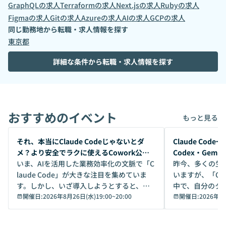
GraphQL
の求人
Terraform
の求人
Next.js
の求人
Ruby
の求人
Figma
の求人
Git
の求人
Azure
の求人
AI
の求人
GCP
の求人
同じ勤務地から転職・求人情報を探す
東京都
詳細な条件から転職・求人情報を探す
おすすめのイベント
もっと見る
開催前
開催前
それ、本当にClaude Codeじゃないとダ
Claude Co
メ？より安全でラクに使えるCowork公開
Codex・Gem
デモ
いま、AIを活用した業務効率化の文脈で「C
昨今、多くの生
laude Code」が大きな注目を集めていま
いますが、「Code
す。しかし、いざ導入しようとすると、セ
中で、自分のタ
キュリティ面の懸念や権限管理のハードル
開催日:
2026年8月26日(水)19:00
~
20:00
いいのか」を自
開催日:
2026年8
から、気軽に使えないケースも多いのでは
か？ 「なんとなく誰かが良いと言っていた
ないでしょうか。 Coworkは、非エンジニ
から」「SNS