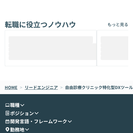
アでも簡単に安全に扱えるよう作られた機
ら」と、周りの
能です。そして実は、日常の業務領域であ
ている方も少な
れば「Coworkで十分にカバーできる」だ
Iのポテンシャル
転職に役立つノウハウ
けでなく、想像以上の範囲まで自動化でき
は、評判ではな
もっと見る
ることは、まだあまり知られていません。
ているAIを選ぶこ
そこで本イベントでは、メルカリで生成AI
もやり取りを重
推進を担当されているハヤカワ五味氏をお
まで文脈を忘れず
迎えし、Coworkを使った業務自動化の実
キストだけでな
際を、公開デモを交えてわかりやすくお伝
うときに一番打率が
えします。 前半のLTでは、ハヤカワ氏より
え、次々と新し
メルカリでの判断基準をもとに「なぜClau
それぞれの本当
de CodeはNGになりがちで、なぜCowork
スクごとに最適
なら安全なのか」を解説いただいた上で、C
すのは至難の業です。 そこで
HOME
oworkの基本的な機能をご紹介いただきま
>
リードエンジニア
>
自由診療クリニック特化型DXツール
は、LLMのフ
す。 続く公開デモでは、実際にCoworkを
ント構築の最前
使ってワークフローを構築する様子をお見
社松尾研究所の尾
職種
せいただきます。数分でワークフローが完
e・Codex・G
ポジション
成する手軽さや、Gmail等の外部サービス
分けの考え方を紐
とセキュアに連携できるポイントなど、実
使わなくなった
開発言語・フレームワーク
演を通じて具体的なイメージをお届けしま
らではの視点でお
勤務地