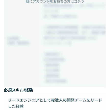
＜勤務地＞
既にアカウントをお持ちの方はコチラ
東京都港区西新橋1-7-1 虎ノ門セントラ
ルビル 8F
虎ノ門駅から徒歩2分
※就業場所の変更範囲：全国の当社拠点
※屋内の受動喫煙対策：あり（施設の敷
地内または屋内を原則禁煙とする）
社内制度
(待遇・福利厚生)
※フルリモート可
<福利厚生>
社会保険完備
- 雇用保険
- 労災保険
- 健康保険
- 厚生年金保険
必須スキル/経験
リードエンジニアとして複数人の開発チームをリード
した経験