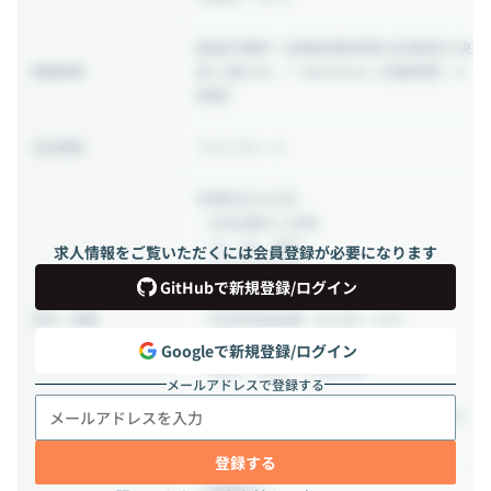
裁量労働制
（始業就業時間は従業員の決
定に委ねる／一日のみなし労働時間：9
稼働時間
時間）
フルリモート
出社頻度
年間休日120日
・完全週休二日制
・土、日、祝日
求人情報をご覧いただくには会員登録が必要になります
・年次有給休暇
GitHubで新規登録/ログイン
・夏季休暇
・年末年始休暇（12/30～1/3）
休日・休暇
・慶弔休暇
Googleで新規登録/ログイン
・産休、育休、介護休暇
メールアドレスで登録する
※年次有給休暇（入社半年後10日付与）
以後毎年勤続数に応じた日数を付与
登録する