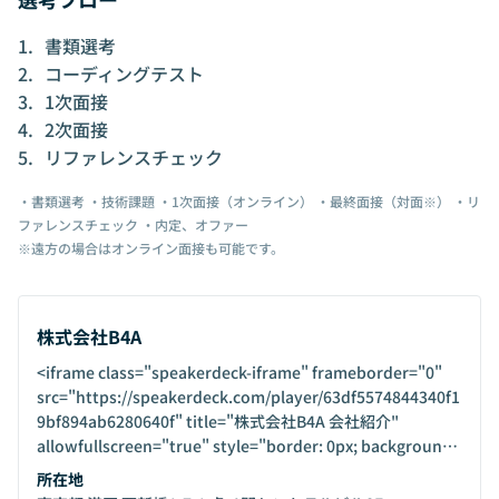
書類選考
コーディングテスト
1次面接
2次面接
リファレンスチェック
・書類選考 ・技術課題 ・1次面接（オンライン） ・最終面接（対面※） ・リ
ファレンスチェック ・内定、オファー
※遠方の場合はオンライン面接も可能です。
株式会社B4A
<iframe class="speakerdeck-iframe" frameborder="0"
src="https://speakerdeck.com/player/63df5574844340f1
9bf894ab6280640f" title="株式会社B4A 会社紹介"
allowfullscreen="true" style="border: 0px; background:
padding-box padding-box rgba(0, 0, 0, 0.1); margin: 0px;
所在地
padding: 0px; border-radius: 6px; box-shadow: rgba(0, 0,