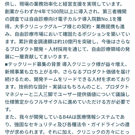
供し、現場の業務効率化と経営支援を実現しています。
創業からわずか4年で500院以上に導入され、第三者機関
の調査では自由診療向け電子カルテ導入院数No.1を獲
得。大手クリニックグループ様との契約・業務提携も進
み、自由診療市場において確固たるポジションを築いてい
ます。累計資金調達額は約10億円を突破し、今後はさらな
るプロダクト開発・人材採用を通じて、自由診療領域の発
展に一層貢献してまいります。
■テックリード募集の背景 導入クリニック様が益々増え、
新規事業も立ち上がる中、さらなるプロダクト価値を届け
続けるため、開発チームをリードできる人材を求めており
ます。技術的な設計・実装はもちろんのこと、プロダクト
マネジャーと二人三脚でユーザー提供価値について議論し
仕様策定からフルサイクルに進めていただける方が必要で
す。
また、我々が開発しているB4Aは医療情報システムであ
り、強固なセキュリティ及び各種法令・ガイドラインの遵
守が求められます。それに加え、クリニックの方々にとっ