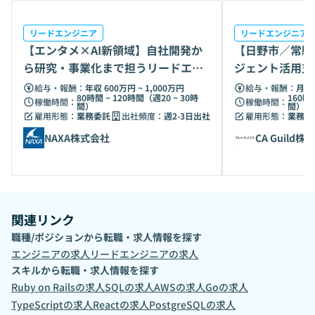
リードエンジニア
リードエンジニア
【エンタメ×AI新領域】自社開発か
【日野市／常駐
ら研究・事業化まで担うリードエン
ジェント活用支
ジニア募集
給与・報酬：
年収 600万円 ~ 1,000万円
給与・報酬：
月給 
80時間 ~ 120時間（週20 ~ 30時
160時
稼働時間：
稼働時間：
間）
間）
雇用形態：
業務委託
出社頻度：
週2-3日出社
雇用形態：
業務委
NAXA株式会社
CA Guild株
関連リンク
職種/ポジションから転職・求人情報を探す
エンジニア
の求人
リードエンジニア
の求人
スキルから転職・求人情報を探す
Ruby on Rails
の求人
SQL
の求人
AWS
の求人
Go
の求人
TypeScript
の求人
React
の求人
PostgreSQL
の求人