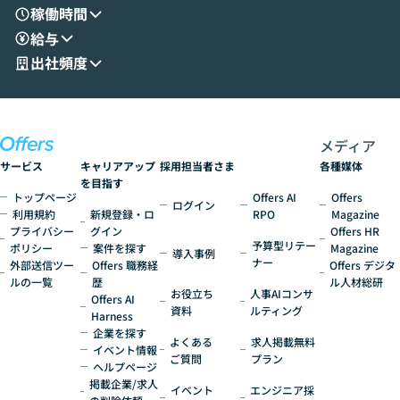
す。 後半のディスカッションでは、セキュ
のAIに絞るべ
稼働時間
リティの考え方や社内導入の進め方など、
迷っている方か
給与
現場目線でさらに深掘りしていきます。
最適化したい方
「自分の業務をAIで自動化してみたいけ
ご参加をお待ち
出社頻度
ど、何から始めればいいかわからない」と
いう方にこそ参加いただきたいイベントで
す。
メディア
サービス
キャリアアップ
採用担当者さま
各種媒体
を目指す
トップページ
Offers AI
Offers
ログイン
利用規約
新規登録・ロ
RPO
Magazine
プライバシー
グイン
Offers HR
予算型リテー
ポリシー
案件を探す
Magazine
導入事例
ナー
外部送信ツー
Offers 職務経
Offers デジタ
ルの一覧
歴
ル人材総研
お役立ち
人事AIコンサ
Offers AI
資料
ルティング
Harness
企業を探す
よくある
求人掲載無料
イベント情報
ご質問
プラン
ヘルプページ
掲載企業/求人
イベント
エンジニア採