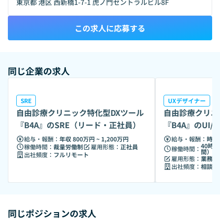
東京都 港区 西新橋1-7-1 虎ノ門セントラルビル8F
0, 0.2) 0px 5px 40px; width: 100%; height: auto; aspect-
ratio: 560 / 315;" data-ratio="1.7777777777777777">
この求人に応募する
</iframe>
同じ企業の求人
SRE
UXデザイナー
自由診療クリニック特化型DXツール
自由診療クリニ
『B4A』のSRE（リード・正社員）
『B4A』のUI
転職）
給与・報酬：
年収 800万円 ~ 1,200万円
給与・報酬：
時給 
40時間
稼働時間：
裁量労働制
雇用形態：
正社員
稼働時間：
間）
出社頻度：
フルリモート
雇用形態：
業務委
出社頻度：
相談の
同じポジションの求人