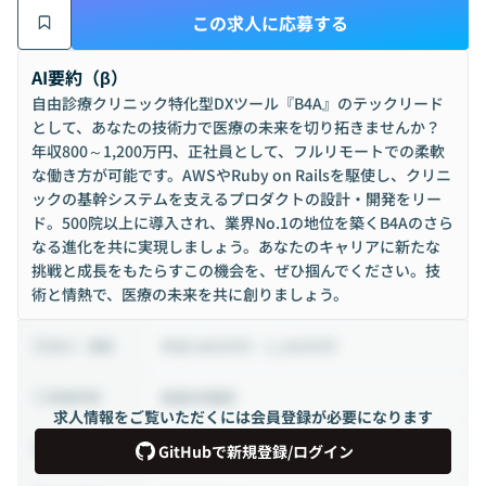
この求人に応募する
AI要約（β）
自由診療クリニック特化型DXツール『B4A』のテックリード
として、あなたの技術力で医療の未来を切り拓きませんか？
年収800～1,200万円、正社員として、フルリモートでの柔軟
な働き方が可能です。AWSやRuby on Railsを駆使し、クリニ
ックの基幹システムを支えるプロダクトの設計・開発をリー
ド。500院以上に導入され、業界No.1の地位を築くB4Aのさら
なる進化を共に実現しましょう。あなたのキャリアに新たな
挑戦と成長をもたらすこの機会を、ぜひ掴んでください。技
術と情熱で、医療の未来を共に創りましょう。
年収 800万円 ~ 1,200万円
給与・報酬
裁量労働制
稼働時間
求人情報をご覧いただくには会員登録が必要になります
正社員
雇用形態
GitHubで新規登録/ログイン