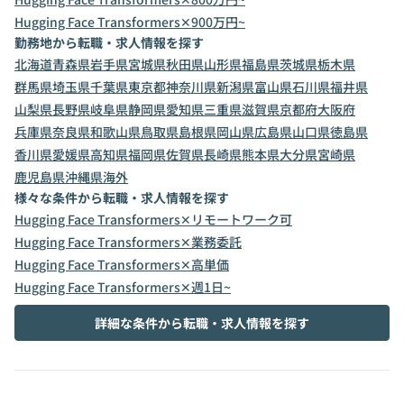
Hugging Face Transformers✕900万円~
勤務地から転職・求人情報を探す
北海道
青森県
岩手県
宮城県
秋田県
山形県
福島県
茨城県
栃木県
群馬県
埼玉県
千葉県
東京都
神奈川県
新潟県
富山県
石川県
福井県
山梨県
長野県
岐阜県
静岡県
愛知県
三重県
滋賀県
京都府
大阪府
兵庫県
奈良県
和歌山県
鳥取県
島根県
岡山県
広島県
山口県
徳島県
香川県
愛媛県
高知県
福岡県
佐賀県
長崎県
熊本県
大分県
宮崎県
鹿児島県
沖縄県
海外
様々な条件から転職・求人情報を探す
Hugging Face Transformers✕リモートワーク可
Hugging Face Transformers✕業務委託
Hugging Face Transformers✕高単価
Hugging Face Transformers✕週1日~
詳細な条件から転職・求人情報を探す