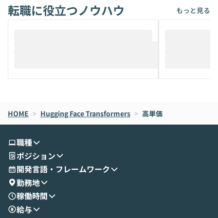
転職に役立つノウハウ
けでなく、想像以上の範囲まで自動化でき
は、評判ではな
もっと見る
ることは、まだあまり知られていません。
ているAIを選ぶこ
そこで本イベントでは、メルカリで生成AI
もやり取りを重
推進を担当されているハヤカワ五味氏をお
まで文脈を忘れず
迎えし、Coworkを使った業務自動化の実
キストだけでな
際を、公開デモを交えてわかりやすくお伝
うときに一番打率が
えします。 前半のLTでは、ハヤカワ氏より
え、次々と新し
メルカリでの判断基準をもとに「なぜClau
それぞれの本当
de CodeはNGになりがちで、なぜCowork
スクごとに最適
なら安全なのか」を解説いただいた上で、C
すのは至難の業です。 そこで
HOME
oworkの基本的な機能をご紹介いただきま
>
Hugging Face Transformers
>
高単価
は、LLMのフ
す。 続く公開デモでは、実際にCoworkを
ント構築の最前
使ってワークフローを構築する様子をお見
社松尾研究所の尾
職種
せいただきます。数分でワークフローが完
e・Codex・G
ポジション
成する手軽さや、Gmail等の外部サービス
分けの考え方を紐
とセキュアに連携できるポイントなど、実
使わなくなった
開発言語・フレームワーク
演を通じて具体的なイメージをお届けしま
らではの視点でお
勤務地
す。 後半のディスカッションでは、セキュ
のAIに絞るべ
稼働時間
リティの考え方や社内導入の進め方など、
迷っている方か
給与
現場目線でさらに深掘りしていきます。
最適化したい方