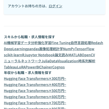
アカウントお持ちの方は、
ログイン
スキルから転職・求人情報を探す
AI
機械学習
データ分析
強化学習
Fine Tuning
自然言語処理
Redash
DeepLearning
pandas
画像処理
統計学
NumPy
TensorFlow
scikit-learn
R
Jupyter Notebook
論文読み
MATLAB
OpenCV
ニューラルネットワーク
Julia
DataVisualization
時系列解析
Tableau
LoRA
PowerBI
Chainer
Cognos
年収から転職・求人情報を探す
Hugging Face Transformers✕300万円~
Hugging Face Transformers✕400万円~
Hugging Face Transformers✕500万円~
Hugging Face Transformers✕600万円~
Hugging Face Transformers✕700万円~
Hugging Face Transformers✕800万円~