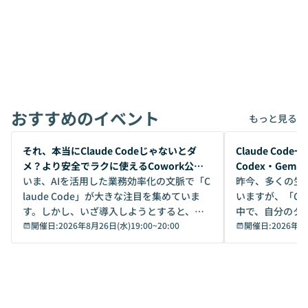
おすすめのイベント
もっと見る
開催前
開催前
それ、本当にClaude Codeじゃないとダ
Claude Co
メ？より安全でラクに使えるCowork公開
Codex・Gem
デモ
いま、AIを活用した業務効率化の文脈で「C
昨今、多くの生
laude Code」が大きな注目を集めていま
いますが、「Code
す。しかし、いざ導入しようとすると、セ
中で、自分のタ
キュリティ面の懸念や権限管理のハードル
開催日:
2026年8月26日(水)19:00
~
20:00
いいのか」を自
開催日:
2026年8
から、気軽に使えないケースも多いのでは
か？ 「なんとなく誰かが良いと言っていた
ないでしょうか。 Coworkは、非エンジニ
から」「SNS
アでも簡単に安全に扱えるよう作られた機
ら」と、周りの
能です。そして実は、日常の業務領域であ
ている方も少な
れば「Coworkで十分にカバーできる」だ
Iのポテンシャル