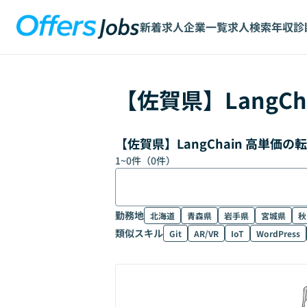
新着求人
企業一覧
求人検索
年収診
【
佐賀県
】
LangCh
【佐賀県】LangChain 高単価
1
~
0
件（
0
件）
勤務地
北海道
青森県
岩手県
宮城県
秋
類似スキル
Git
AR/VR
IoT
WordPress