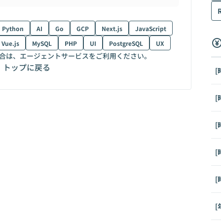
Python
AI
Go
GCP
Next.js
JavaScript
Vue.js
MySQL
PHP
UI
PostgreSQL
UX
合は、エージェントサービスをご利用ください。
トップに戻る
[
[
[
[
[
[