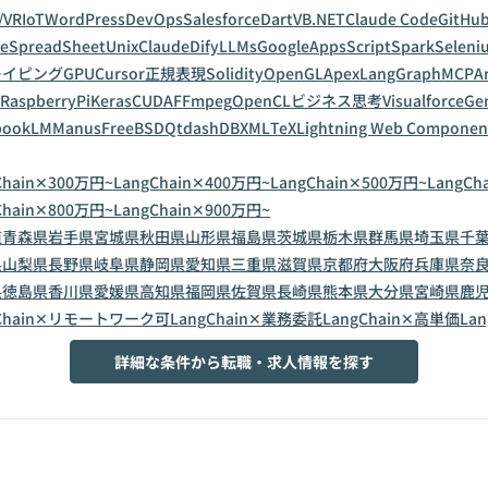
/VR
IoT
WordPress
DevOps
Salesforce
Dart
VB.NET
Claude Code
GitHub
leSpreadSheet
Unix
Claude
Dify
LLMs
GoogleAppsScript
Spark
Seleni
レイピング
GPU
Cursor
正規表現
Solidity
OpenGL
Apex
LangGraph
MCP
A
RaspberryPi
Keras
CUDA
FFmpeg
OpenCL
ビジネス思考
Visualforce
Gem
bookLM
Manus
FreeBSD
Qt
dashDB
XML
TeX
Lightning Web Componen
Chain✕300万円~
LangChain✕400万円~
LangChain✕500万円~
LangCh
Chain✕800万円~
LangChain✕900万円~
道
青森県
岩手県
宮城県
秋田県
山形県
福島県
茨城県
栃木県
群馬県
埼玉県
千
県
山梨県
長野県
岐阜県
静岡県
愛知県
三重県
滋賀県
京都府
大阪府
兵庫県
奈
県
徳島県
香川県
愛媛県
高知県
福岡県
佐賀県
長崎県
熊本県
大分県
宮崎県
鹿
gChain✕リモートワーク可
LangChain✕業務委託
LangChain✕高単価
La
詳細な条件から転職・求人情報を探す