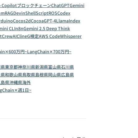
 Copilot
ブロックチェーン
ChatGPT
Gemini
um
RAG
Devin
ShellScript
ROS
Codex
rduino
Cocos2d
Cocoa
GPT-4
LlamaIndex
ini CLI
n8n
Gemini 2.5 Deep Think
t
CrewAI
Cline
G検定
AWS CodeWhisperer
ain✕600万円~
LangChain✕700万円~
葉県
東京都
神奈川県
新潟県
富山県
石川県
良県
和歌山県
鳥取県
島根県
岡山県
広島県
児島県
沖縄県
海外
ngChain✕週1日~