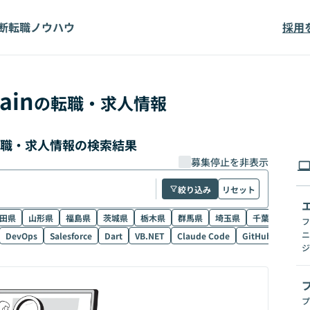
断
転職ノウハウ
採用
ain
の転職・求人情報
の転職・求人情報の検索結果
募集停止を非表示
絞り込み
リセット
田県
山形県
福島県
茨城県
栃木県
群馬県
埼玉県
千葉県
東京
フ
ニ
DevOps
Salesforce
Dart
VB.NET
Claude Code
GitHub Copilot
ジ
プ