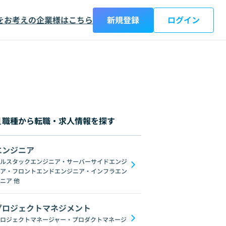
をお考えの企業様はこちら
新規登録
ログイン
職種から転職・求人情報を探す
エンジニア
都
神奈川県
新潟県
富山県
石川県
福井県
山梨県
長野県
岐阜
ルスタックエンジニア・サーバーサイドエンジ
ア・フロントエンドエンジニア・インフラエン
ブロックチェーン
ChatGPT
Gemini
GoogleSpreadSheet
Unix
C
ニア
他
プロジェクトマネジメント
ロジェクトマネージャー・プロダクトマネージ