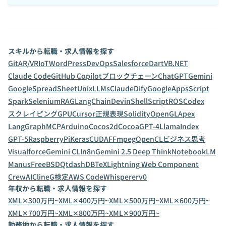
スキルから転職・求人情報を探す
Git
AR/VR
IoT
WordPress
DevOps
Salesforce
Dart
VB.NET
Claude Code
GitHub Copilot
ブロックチェーン
ChatGPT
Gemini
GoogleSpreadSheet
Unix
LLMs
Claude
Dify
GoogleAppsScript
Spark
Selenium
RAG
LangChain
Devin
ShellScript
ROS
Codex
スクレイピング
GPU
Cursor
正規表現
Solidity
OpenGL
Apex
LangGraph
MCP
Arduino
Cocos2d
Cocoa
GPT-4
LlamaIndex
GPT-5
RaspberryPi
Keras
CUDA
FFmpeg
OpenCL
ビジネス思考
Visualforce
Gemini CLI
n8n
Gemini 2.5 Deep Think
NotebookLM
Manus
FreeBSD
Qt
dashDB
TeX
Lightning Web Component
CrewAI
Cline
G検定
AWS CodeWhisperer
v0
年収から転職・求人情報を探す
XML✕300万円~
XML✕400万円~
XML✕500万円~
XML✕600万円~
XML✕700万円~
XML✕800万円~
XML✕900万円~
勤務地から転職・求人情報を探す