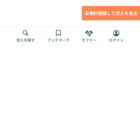
無料登録して求人を見る
求人を探す
ブックマーク
オファー
ログイン
メディア
サービス
キャリアアップ
採用担当者さま
各種媒体
を目指す
トップページ
Offers AI
Offers
ログイン
利用規約
新規登録・ロ
RPO
Magazine
プライバシー
グイン
Offers HR
予算型リテー
ポリシー
案件を探す
Magazine
導入事例
ナー
外部送信ツー
Offers 職務経
Offers デジタ
ルの一覧
歴
ル人材総研
お役立ち
人事AIコンサ
Offers AI
資料
ルティング