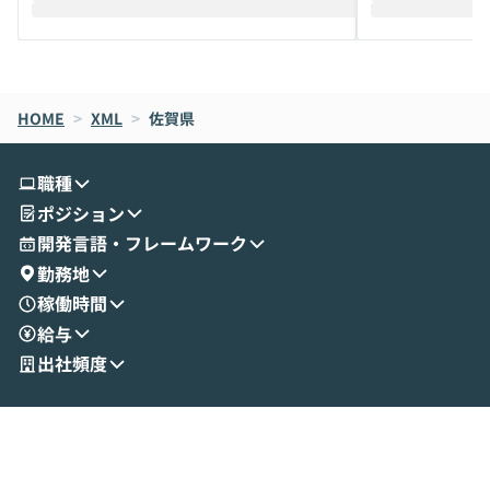
えします。 前半のLTでは、ハヤカワ氏より
え、次々と新し
メルカリでの判断基準をもとに「なぜClau
それぞれの本当
de CodeはNGになりがちで、なぜCowork
スクごとに最適
なら安全なのか」を解説いただいた上で、C
すのは至難の業です。 そこで
HOME
oworkの基本的な機能をご紹介いただきま
>
XML
>
佐賀県
は、LLMのフ
す。 続く公開デモでは、実際にCoworkを
ント構築の最前
使ってワークフローを構築する様子をお見
社松尾研究所の尾
職種
せいただきます。数分でワークフローが完
e・Codex・G
ポジション
成する手軽さや、Gmail等の外部サービス
分けの考え方を紐
とセキュアに連携できるポイントなど、実
使わなくなった
開発言語・フレームワーク
演を通じて具体的なイメージをお届けしま
らではの視点でお
勤務地
す。 後半のディスカッションでは、セキュ
のAIに絞るべ
稼働時間
リティの考え方や社内導入の進め方など、
迷っている方か
給与
現場目線でさらに深掘りしていきます。
最適化したい方
「自分の業務をAIで自動化してみたいけ
ご参加をお待ち
出社頻度
ど、何から始めればいいかわからない」と
いう方にこそ参加いただきたいイベントで
す。