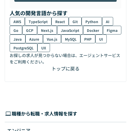
人気の開発言語から探す
AWS
TypeScript
React
Git
Python
AI
Go
GCP
Next.js
JavaScript
Docker
Figma
Java
Azure
Vue.js
MySQL
PHP
UI
PostgreSQL
UX
お探しの求人が見つからない場合は、エージェントサービス
をご利用ください。
トップに戻る
職種から転職・求人情報を探す
エンジニア