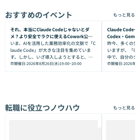
おすすめのイベント
もっと見る
開催前
開催前
それ、本当にClaude Codeじゃないとダ
Claude Co
メ？より安全でラクに使えるCowork公開
Codex・Gem
デモ
いま、AIを活用した業務効率化の文脈で「C
昨今、多くの生
laude Code」が大きな注目を集めていま
いますが、「Code
す。しかし、いざ導入しようとすると、セ
中で、自分のタ
キュリティ面の懸念や権限管理のハードル
開催日:
2026年8月26日(水)19:00
~
20:00
いいのか」を自
開催日:
2026年8
から、気軽に使えないケースも多いのでは
か？ 「なんとなく誰かが良いと言っていた
ないでしょうか。 Coworkは、非エンジニ
から」「SNS
アでも簡単に安全に扱えるよう作られた機
ら」と、周りの
能です。そして実は、日常の業務領域であ
ている方も少な
れば「Coworkで十分にカバーできる」だ
Iのポテンシャル
転職に役立つノウハウ
けでなく、想像以上の範囲まで自動化でき
は、評判ではな
もっと見る
ることは、まだあまり知られていません。
ているAIを選ぶこ
そこで本イベントでは、メルカリで生成AI
もやり取りを重
推進を担当されているハヤカワ五味氏をお
まで文脈を忘れず
迎えし、Coworkを使った業務自動化の実
キストだけでな
際を、公開デモを交えてわかりやすくお伝
うときに一番打率が