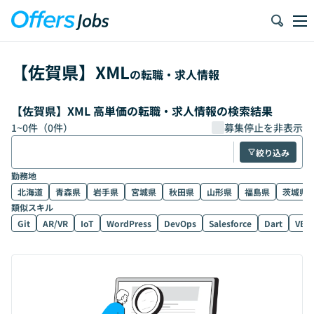
【
佐賀県
】
XML
の転職・求人情報
【佐賀県】XML 高単価の転職・求人情報の検索結果
1
~
0
件（
0
件）
募集停止を非表示
絞り込み
勤務地
北海道
青森県
岩手県
宮城県
秋田県
山形県
福島県
茨城県
類似スキル
Git
AR/VR
IoT
WordPress
DevOps
Salesforce
Dart
VB.