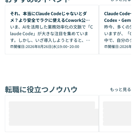
開催前
開催前
それ、本当にClaude Codeじゃないとダ
Claude Co
メ？より安全でラクに使えるCowork公開
Codex・Gem
デモ
いま、AIを活用した業務効率化の文脈で「C
昨今、多くの生
laude Code」が大きな注目を集めていま
いますが、「Code
す。しかし、いざ導入しようとすると、セ
中で、自分のタ
キュリティ面の懸念や権限管理のハードル
開催日:
2026年8月26日(水)19:00
~
20:00
いいのか」を自
開催日:
2026年8
から、気軽に使えないケースも多いのでは
か？ 「なんとなく誰かが良いと言っていた
ないでしょうか。 Coworkは、非エンジニ
から」「SNS
アでも簡単に安全に扱えるよう作られた機
ら」と、周りの
能です。そして実は、日常の業務領域であ
ている方も少な
れば「Coworkで十分にカバーできる」だ
Iのポテンシャル
転職に役立つノウハウ
けでなく、想像以上の範囲まで自動化でき
は、評判ではな
もっと見る
ることは、まだあまり知られていません。
ているAIを選ぶこ
そこで本イベントでは、メルカリで生成AI
もやり取りを重
推進を担当されているハヤカワ五味氏をお
まで文脈を忘れず
迎えし、Coworkを使った業務自動化の実
キストだけでな
際を、公開デモを交えてわかりやすくお伝
うときに一番打率が
えします。 前半のLTでは、ハヤカワ氏より
え、次々と新し
メルカリでの判断基準をもとに「なぜClau
それぞれの本当