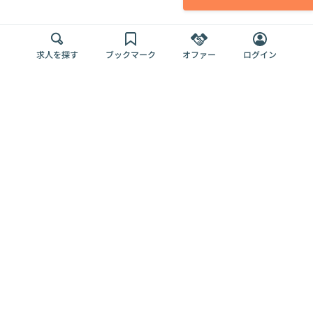
求人を探す
ブックマーク
オファー
ログイン
メディア
サービス
キャリアアップ
採用担当者さま
各種媒体
を目指す
トップページ
Offers AI
Offers
ログイン
利用規約
新規登録・ロ
RPO
Magazine
プライバシー
グイン
Offers HR
予算型リテー
ポリシー
案件を探す
Magazine
導入事例
ナー
外部送信ツー
Offers 職務経
Offers デジタ
ルの一覧
歴
ル人材総研
お役立ち
人事AIコンサ
Offers AI
資料
ルティング
Harness
企業を探す
よくある
求人掲載無料
イベント情報
ご質問
プラン