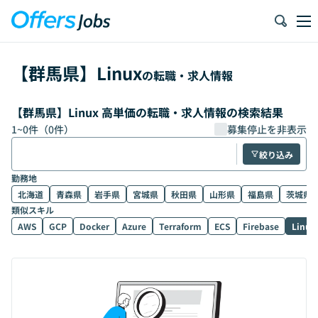
【
群馬県
】
Linux
の転職・求人情報
【群馬県】Linux 高単価の転職・求人情報の検索結果
1
~
0
件（
0
件）
募集停止を非表示
絞り込み
勤務地
北海道
青森県
岩手県
宮城県
秋田県
山形県
福島県
茨城県
類似スキル
AWS
GCP
Docker
Azure
Terraform
ECS
Firebase
Linux