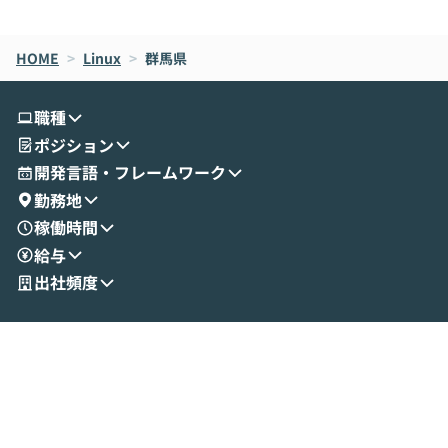
de CodeはNGになりがちで、なぜCowork
スクごとに最適
なら安全なのか」を解説いただいた上で、C
すのは至難の業です。 そこで
HOME
oworkの基本的な機能をご紹介いただきま
>
Linux
>
群馬県
は、LLMのフ
す。 続く公開デモでは、実際にCoworkを
ント構築の最前
使ってワークフローを構築する様子をお見
社松尾研究所の尾
職種
せいただきます。数分でワークフローが完
e・Codex・G
ポジション
成する手軽さや、Gmail等の外部サービス
分けの考え方を紐
とセキュアに連携できるポイントなど、実
使わなくなった
開発言語・フレームワーク
演を通じて具体的なイメージをお届けしま
らではの視点でお
勤務地
す。 後半のディスカッションでは、セキュ
のAIに絞るべ
稼働時間
リティの考え方や社内導入の進め方など、
迷っている方か
給与
現場目線でさらに深掘りしていきます。
最適化したい方
「自分の業務をAIで自動化してみたいけ
ご参加をお待ち
出社頻度
ど、何から始めればいいかわからない」と
いう方にこそ参加いただきたいイベントで
す。