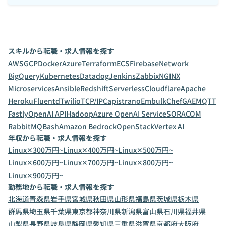
スキルから転職・求人情報を探す
AWS
GCP
Docker
Azure
Terraform
ECS
Firebase
Network
BigQuery
Kubernetes
Datadog
Jenkins
Zabbix
NGINX
Microservices
Ansible
Redshift
Serverless
Cloudflare
Apache
Heroku
Fluentd
Twilio
TCP/IP
Capistrano
Embulk
Chef
GAE
MQTT
Fastly
OpenAI API
Hadoop
Azure OpenAI Service
SORACOM
RabbitMQ
Bash
Amazon Bedrock
OpenStack
Vertex AI
年収から転職・求人情報を探す
Linux✕300万円~
Linux✕400万円~
Linux✕500万円~
Linux✕600万円~
Linux✕700万円~
Linux✕800万円~
Linux✕900万円~
勤務地から転職・求人情報を探す
北海道
青森県
岩手県
宮城県
秋田県
山形県
福島県
茨城県
栃木県
群馬県
埼玉県
千葉県
東京都
神奈川県
新潟県
富山県
石川県
福井県
山梨県
長野県
岐阜県
静岡県
愛知県
三重県
滋賀県
京都府
大阪府