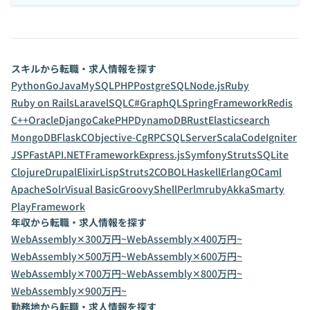
スキルから転職・求人情報を探す
Python
Go
Java
MySQL
PHP
PostgreSQL
Node.js
Ruby
Ruby on Rails
Laravel
SQL
C#
GraphQL
SpringFramework
Redis
C++
Oracle
Django
CakePHP
DynamoDB
Rust
Elasticsearch
MongoDB
Flask
C
Objective-C
gRPC
SQLServer
Scala
CodeIgniter
JSP
FastAPI
.NETFramework
Express.js
Symfony
Struts
SQLite
Clojure
Drupal
Elixir
Lisp
Struts2
COBOL
Haskell
Erlang
OCaml
ApacheSolr
Visual Basic
Groovy
Shell
Perl
mruby
Akka
Smarty
PlayFramework
年収から転職・求人情報を探す
WebAssembly✕300万円~
WebAssembly✕400万円~
WebAssembly✕500万円~
WebAssembly✕600万円~
WebAssembly✕700万円~
WebAssembly✕800万円~
WebAssembly✕900万円~
勤務地から転職・求人情報を探す