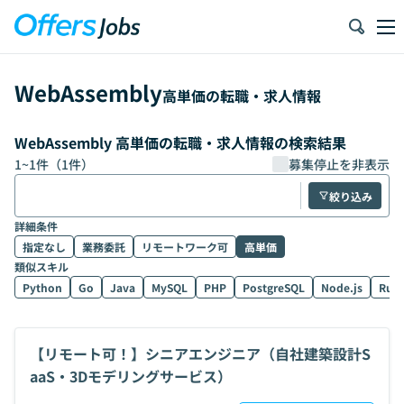
WebAssembly
高単価の転職・求人情報
WebAssembly 高単価の転職・求人情報の検索結果
1
~
1
件（
1
件）
募集停止を非表示
絞り込み
詳細条件
指定なし
業務委託
リモートワーク可
高単価
類似スキル
Python
Go
Java
MySQL
PHP
PostgreSQL
Node.js
Rub
【リモート可！】シニアエンジニア（自社建築設計S
aaS・3Dモデリングサービス）