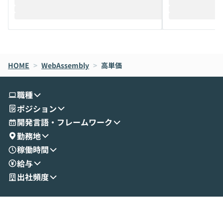
際を、公開デモを交えてわかりやすくお伝
うときに一番打率が
えします。 前半のLTでは、ハヤカワ氏より
え、次々と新し
メルカリでの判断基準をもとに「なぜClau
それぞれの本当
de CodeはNGになりがちで、なぜCowork
スクごとに最適
なら安全なのか」を解説いただいた上で、C
すのは至難の業です。 そこで
HOME
oworkの基本的な機能をご紹介いただきま
>
WebAssembly
>
高単価
は、LLMのフ
す。 続く公開デモでは、実際にCoworkを
ント構築の最前
使ってワークフローを構築する様子をお見
社松尾研究所の尾
職種
せいただきます。数分でワークフローが完
e・Codex・G
ポジション
成する手軽さや、Gmail等の外部サービス
分けの考え方を紐
とセキュアに連携できるポイントなど、実
使わなくなった
開発言語・フレームワーク
演を通じて具体的なイメージをお届けしま
らではの視点でお
勤務地
す。 後半のディスカッションでは、セキュ
のAIに絞るべ
稼働時間
リティの考え方や社内導入の進め方など、
迷っている方か
給与
現場目線でさらに深掘りしていきます。
最適化したい方
「自分の業務をAIで自動化してみたいけ
ご参加をお待ち
出社頻度
ど、何から始めればいいかわからない」と
いう方にこそ参加いただきたいイベントで
す。