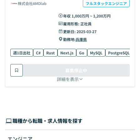
株式会社AMDlab
フルスタックエンジニア
年収 1,000万円 ~ 1,200万円
雇用形態:
正社員
更新日:
2025-03-27
勤務地:
兵庫県
週1日出社
C#
Rust
Next.js
Go
MySQL
PostgreSQL
Th
募集停止中
詳細を表示
職種から転職・求人情報を探す
エンジニア