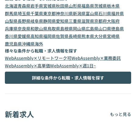
北海道
青森県
岩手県
宮城県
秋田県
山形県
福島県
茨城県
栃木県
群馬県
埼玉県
千葉県
東京都
神奈川県
新潟県
富山県
石川県
福井県
山梨県
長野県
岐阜県
静岡県
愛知県
三重県
滋賀県
京都府
大阪府
兵庫県
奈良県
和歌山県
鳥取県
島根県
岡山県
広島県
山口県
徳島県
香川県
愛媛県
高知県
福岡県
佐賀県
長崎県
熊本県
大分県
宮崎県
鹿児島県
沖縄県
海外
様々な条件から転職・求人情報を探す
WebAssembly✕リモートワーク可
WebAssembly✕業務委託
WebAssembly✕高単価
WebAssembly✕週1日~
詳細な条件から転職・求人情報を探す
新着求人
もっと見る