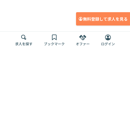
無料登録して求人を見る
求人を探す
ブックマーク
オファー
ログイン
メディア
サービス
キャリアアップ
採用担当者さま
各種媒体
を目指す
トップページ
Offers AI
Offers
ログイン
利用規約
新規登録・ロ
RPO
Magazine
プライバシー
グイン
Offers HR
予算型リテー
ポリシー
案件を探す
Magazine
導入事例
ナー
外部送信ツー
Offers 職務経
Offers デジタ
ルの一覧
歴
ル人材総研
お役立ち
人事AIコンサ