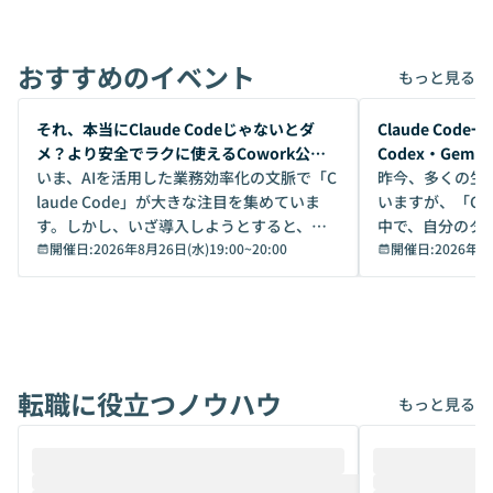
おすすめのイベント
もっと見る
開催前
開催前
それ、本当にClaude Codeじゃないとダ
Claude Co
メ？より安全でラクに使えるCowork公開
Codex・Gem
デモ
いま、AIを活用した業務効率化の文脈で「C
昨今、多くの生
laude Code」が大きな注目を集めていま
いますが、「Code
す。しかし、いざ導入しようとすると、セ
中で、自分のタ
キュリティ面の懸念や権限管理のハードル
開催日:
2026年8月26日(水)19:00
~
20:00
いいのか」を自
開催日:
2026年8
から、気軽に使えないケースも多いのでは
か？ 「なんとなく誰かが良いと言っていた
ないでしょうか。 Coworkは、非エンジニ
から」「SNS
アでも簡単に安全に扱えるよう作られた機
ら」と、周りの
能です。そして実は、日常の業務領域であ
ている方も少な
れば「Coworkで十分にカバーできる」だ
Iのポテンシャル
転職に役立つノウハウ
けでなく、想像以上の範囲まで自動化でき
は、評判ではな
もっと見る
ることは、まだあまり知られていません。
ているAIを選ぶこ
そこで本イベントでは、メルカリで生成AI
もやり取りを重
推進を担当されているハヤカワ五味氏をお
まで文脈を忘れず
迎えし、Coworkを使った業務自動化の実
キストだけでな