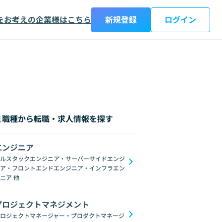
をお考えの企業様はこちら
新規登録
ログイン
職種から転職・求人情報を探す
エンジニア
都
神奈川県
新潟県
富山県
石川県
福井県
山梨県
長野県
岐阜
ルスタックエンジニア・サーバーサイドエンジ
ア・フロントエンドエンジニア・インフラエン
ブロックチェーン
ChatGPT
Gemini
GoogleSpreadSheet
Unix
L
ニア
他
プロジェクトマネジメント
ロジェクトマネージャー・プロダクトマネージ