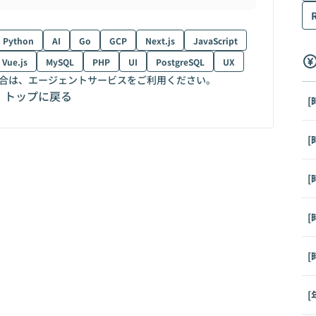
Python
AI
Go
GCP
Next.js
JavaScript
Vue.js
MySQL
PHP
UI
PostgreSQL
UX
合は、エージェントサービスをご利用ください。
トップに戻る
[
[
[
[
[
[