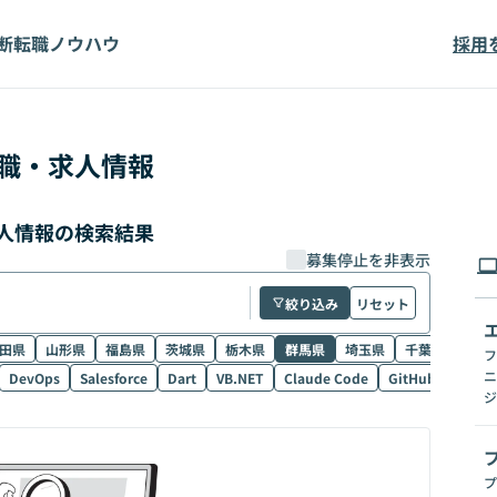
断
転職ノウハウ
採用
職・求人情報
求人情報の検索結果
募集停止を非表示
絞り込み
リセット
田県
山形県
福島県
茨城県
栃木県
群馬県
埼玉県
千葉県
東京
フ
ニ
DevOps
Salesforce
Dart
VB.NET
Claude Code
GitHub Copilot
ジ
プ