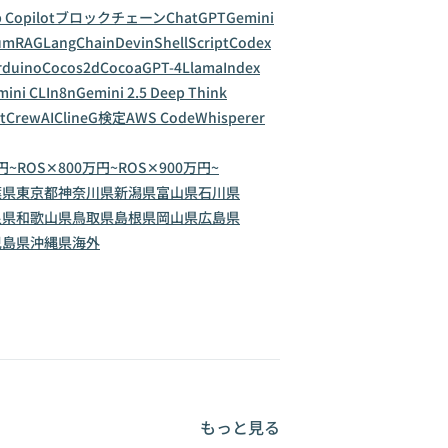
 Copilot
ブロックチェーン
ChatGPT
Gemini
um
RAG
LangChain
Devin
ShellScript
Codex
rduino
Cocos2d
Cocoa
GPT-4
LlamaIndex
ini CLI
n8n
Gemini 2.5 Deep Think
t
CrewAI
Cline
G検定
AWS CodeWhisperer
円~
ROS✕800万円~
ROS✕900万円~
葉県
東京都
神奈川県
新潟県
富山県
石川県
良県
和歌山県
鳥取県
島根県
岡山県
広島県
児島県
沖縄県
海外
もっと見る