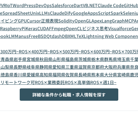
/VR
IoT
WordPress
DevOps
Salesforce
Dart
VB.NET
Claude Code
GitHub
leSpreadSheet
Unix
LLMs
Claude
Dify
GoogleAppsScript
Spark
Seleni
レイピング
GPU
Cursor
正規表現
Solidity
OpenGL
Apex
LangGraph
MCP
A
RaspberryPi
Keras
CUDA
FFmpeg
OpenCL
ビジネス思考
Visualforce
Gem
bookLM
Manus
FreeBSD
Qt
dashDB
XML
TeX
Lightning Web Componen
✕300万円~
ROS✕400万円~
ROS✕500万円~
ROS✕600万円~
ROS✕700万
道
青森県
岩手県
宮城県
秋田県
山形県
福島県
茨城県
栃木県
群馬県
埼玉県
千
県
山梨県
長野県
岐阜県
静岡県
愛知県
三重県
滋賀県
京都府
大阪府
兵庫県
奈
県
徳島県
香川県
愛媛県
高知県
福岡県
佐賀県
長崎県
熊本県
大分県
宮崎県
鹿
✕リモートワーク可
ROS✕業務委託
ROS✕高単価
ROS✕週1日~
詳細な条件から転職・求人情報を探す