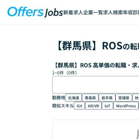
新着求人
企業一覧
求人検索
年収診
【
群馬県
】
ROS
の転
【群馬県】ROS 高単価の転職・
1
~
0
件（
0
件）
勤務地
北海道
青森県
岩手県
宮城県
秋
類似スキル
Git
AR/VR
IoT
WordPress