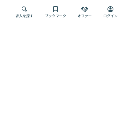
求人を探す
ブックマーク
オファー
ログイン
メディア
サービス
キャリアアップ
採用担当者さま
各種媒体
を目指す
トップページ
Offers AI
Offers
ログイン
利用規約
新規登録・ロ
RPO
Magazine
プライバシー
グイン
Offers HR
予算型リテー
ポリシー
案件を探す
Magazine
導入事例
ナー
外部送信ツー
Offers 職務経
Offers デジタ
ルの一覧
歴
ル人材総研
お役立ち
人事AIコンサ
Offers AI
資料
ルティング
Harness
企業を探す
よくある
求人掲載無料
イベント情報
ご質問
プラン
ヘルプページ