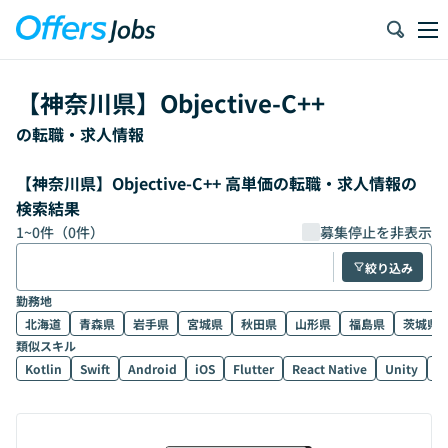
【
神奈川県
】
Objective-C++
の転職・求人情報
【神奈川県】Objective-C++ 高単価の転職・求人情報の
検索結果
1
~
0
件（
0
件）
募集停止を非表示
絞り込み
勤務地
北海道
青森県
岩手県
宮城県
秋田県
山形県
福島県
茨城県
類似スキル
Kotlin
Swift
Android
iOS
Flutter
React Native
Unity
U