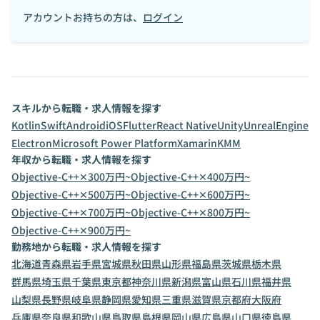
アカウントお持ちの方は、
ログイン
スキルから転職・求人情報を探す
Kotlin
Swift
Android
iOS
Flutter
React Native
Unity
UnrealEngine
Electron
Microsoft Power Platform
Xamarin
KMM
年収から転職・求人情報を探す
Objective-C++✕300万円~
Objective-C++✕400万円~
Objective-C++✕500万円~
Objective-C++✕600万円~
Objective-C++✕700万円~
Objective-C++✕800万円~
Objective-C++✕900万円~
勤務地から転職・求人情報を探す
北海道
青森県
岩手県
宮城県
秋田県
山形県
福島県
茨城県
栃木県
群馬県
埼玉県
千葉県
東京都
神奈川県
新潟県
富山県
石川県
福井県
山梨県
長野県
岐阜県
静岡県
愛知県
三重県
滋賀県
京都府
大阪府
兵庫県
奈良県
和歌山県
鳥取県
島根県
岡山県
広島県
山口県
徳島県