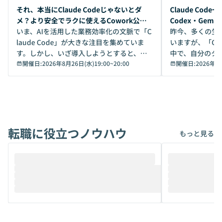
開催前
開催前
それ、本当にClaude Codeじゃないとダ
Claude Co
メ？より安全でラクに使えるCowork公開
Codex・Gem
デモ
いま、AIを活用した業務効率化の文脈で「C
昨今、多くの生
laude Code」が大きな注目を集めていま
いますが、「Code
す。しかし、いざ導入しようとすると、セ
中で、自分のタ
キュリティ面の懸念や権限管理のハードル
開催日:
2026年8月26日(水)19:00
~
20:00
いいのか」を自
開催日:
2026年8
から、気軽に使えないケースも多いのでは
か？ 「なんとなく誰かが良いと言っていた
ないでしょうか。 Coworkは、非エンジニ
から」「SNS
アでも簡単に安全に扱えるよう作られた機
ら」と、周りの
能です。そして実は、日常の業務領域であ
ている方も少な
れば「Coworkで十分にカバーできる」だ
Iのポテンシャル
転職に役立つノウハウ
けでなく、想像以上の範囲まで自動化でき
は、評判ではな
もっと見る
ることは、まだあまり知られていません。
ているAIを選ぶこ
そこで本イベントでは、メルカリで生成AI
もやり取りを重
推進を担当されているハヤカワ五味氏をお
まで文脈を忘れず
迎えし、Coworkを使った業務自動化の実
キストだけでな
際を、公開デモを交えてわかりやすくお伝
うときに一番打率が
えします。 前半のLTでは、ハヤカワ氏より
え、次々と新し
メルカリでの判断基準をもとに「なぜClau
それぞれの本当
de CodeはNGになりがちで、なぜCowork
スクごとに最適