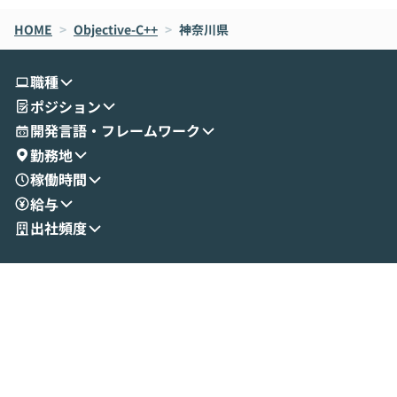
なら安全なのか」を解説いただいた上で、C
すのは至難の業です。 そこで
HOME
oworkの基本的な機能をご紹介いただきま
>
Objective-C++
>
神奈川県
は、LLMのフ
す。 続く公開デモでは、実際にCoworkを
ント構築の最前
使ってワークフローを構築する様子をお見
社松尾研究所の尾
職種
せいただきます。数分でワークフローが完
e・Codex・G
ポジション
成する手軽さや、Gmail等の外部サービス
分けの考え方を紐
とセキュアに連携できるポイントなど、実
使わなくなった
開発言語・フレームワーク
演を通じて具体的なイメージをお届けしま
らではの視点でお
勤務地
す。 後半のディスカッションでは、セキュ
のAIに絞るべ
稼働時間
リティの考え方や社内導入の進め方など、
迷っている方か
給与
現場目線でさらに深掘りしていきます。
最適化したい方
「自分の業務をAIで自動化してみたいけ
ご参加をお待ち
出社頻度
ど、何から始めればいいかわからない」と
いう方にこそ参加いただきたいイベントで
す。