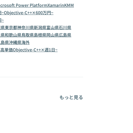
crosoft Power Platform
Xamarin
KMM
円~
Objective-C++✕600万円~
円~
葉県
東京都
神奈川県
新潟県
富山県
石川県
良県
和歌山県
鳥取県
島根県
岡山県
広島県
児島県
沖縄県
海外
+✕高単価
Objective-C++✕週1日~
もっと見る