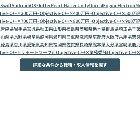
n
Swift
Android
iOS
Flutter
React Native
Unity
UnrealEngine
Electron
Mi
ctive-C++✕300万円~
Objective-C++✕400万円~
Objective-C++✕500万
ctive-C++✕700万円~
Objective-C++✕800万円~
Objective-C++✕900万
道
青森県
岩手県
宮城県
秋田県
山形県
福島県
茨城県
栃木県
群馬県
埼玉県
千
県
山梨県
長野県
岐阜県
静岡県
愛知県
三重県
滋賀県
京都府
大阪府
兵庫県
奈
県
徳島県
香川県
愛媛県
高知県
福岡県
佐賀県
長崎県
熊本県
大分県
宮崎県
鹿
ctive-C++✕リモートワーク可
Objective-C++✕業務委託
Objective-C+
詳細な条件から転職・求人情報を探す