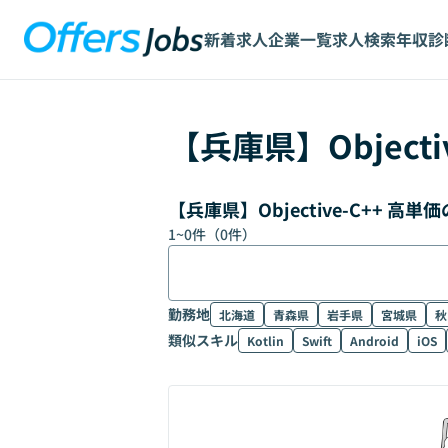
新着求人
企業一覧
求人検索
年収診
【
兵庫県
】
Objecti
【兵庫県】Objective-C++ 
1
~
0
件（
0
件）
勤務地
北海道
青森県
岩手県
宮城県
秋
類似スキル
Kotlin
Swift
Android
iOS