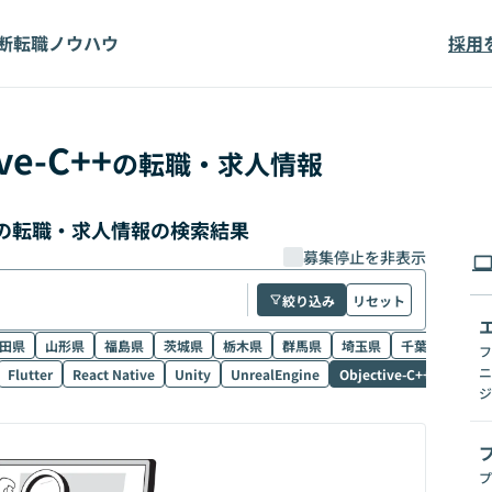
断
転職ノウハウ
採用
ve-C++
の転職・求人情報
高単価の転職・求人情報の検索結果
募集停止を非表示
絞り込み
リセット
田県
山形県
福島県
茨城県
栃木県
群馬県
埼玉県
千葉県
東京
フ
ニ
Flutter
React Native
Unity
UnrealEngine
Objective-C++
Electr
ジ
プ