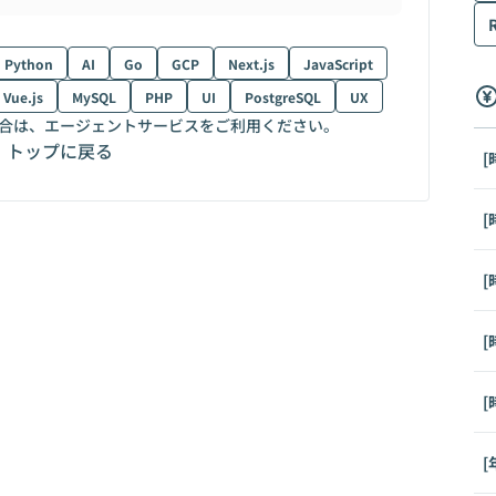
Python
AI
Go
GCP
Next.js
JavaScript
Vue.js
MySQL
PHP
UI
PostgreSQL
UX
合は、エージェントサービスをご利用ください。
トップに戻る
[
[
[
[
[
[