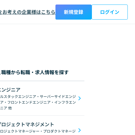
をお考えの企業様はこちら
新規登録
ログイン
職種から転職・求人情報を探す
エンジニア
都
神奈川県
新潟県
富山県
石川県
福井県
山梨県
長野県
岐阜
ルスタックエンジニア・サーバーサイドエンジ
ア・フロントエンドエンジニア・インフラエン
on
Microsoft Power Platform
Xamarin
KMM
ニア
他
プロジェクトマネジメント
ロジェクトマネージャー・プロダクトマネージ