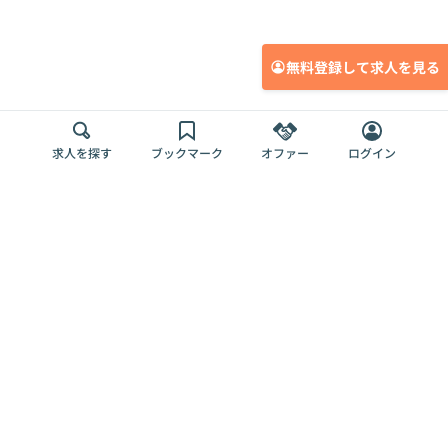
無料登録して求人を見る
求人を探す
ブックマーク
オファー
ログイン
メディア
サービス
キャリアアップ
採用担当者さま
各種媒体
を目指す
トップページ
Offers AI
Offers
ログイン
利用規約
新規登録・ロ
RPO
Magazine
プライバシー
グイン
Offers HR
予算型リテー
ポリシー
案件を探す
Magazine
導入事例
ナー
外部送信ツー
Offers 職務経
Offers デジタ
ルの一覧
歴
ル人材総研