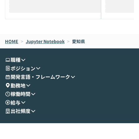
迎えし、Coworkを使った業務自動化の実
キストだけでな
際を、公開デモを交えてわかりやすくお伝
うときに一番打率が
えします。 前半のLTでは、ハヤカワ氏より
え、次々と新し
メルカリでの判断基準をもとに「なぜClau
それぞれの本当
de CodeはNGになりがちで、なぜCowork
スクごとに最適
なら安全なのか」を解説いただいた上で、C
すのは至難の業です。 そこで
HOME
oworkの基本的な機能をご紹介いただきま
>
Jupyter Notebook
>
愛知県
は、LLMのフ
す。 続く公開デモでは、実際にCoworkを
ント構築の最前
使ってワークフローを構築する様子をお見
社松尾研究所の尾
職種
せいただきます。数分でワークフローが完
e・Codex・G
ポジション
成する手軽さや、Gmail等の外部サービス
分けの考え方を紐
とセキュアに連携できるポイントなど、実
使わなくなった
開発言語・フレームワーク
演を通じて具体的なイメージをお届けしま
らではの視点でお
勤務地
す。 後半のディスカッションでは、セキュ
のAIに絞るべ
稼働時間
リティの考え方や社内導入の進め方など、
迷っている方か
給与
現場目線でさらに深掘りしていきます。
最適化したい方
「自分の業務をAIで自動化してみたいけ
ご参加をお待ち
出社頻度
ど、何から始めればいいかわからない」と
いう方にこそ参加いただきたいイベントで
す。