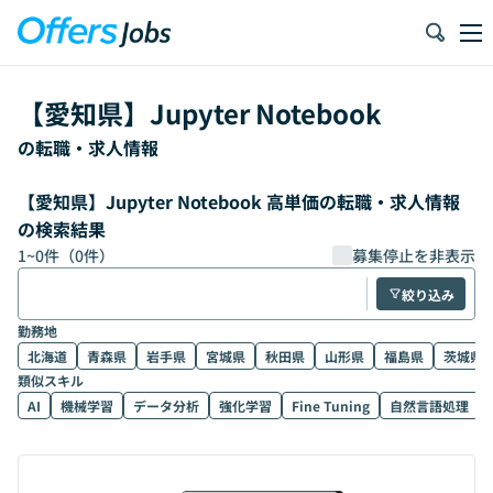
【
愛知県
】
Jupyter Notebook
の転職・求人情報
【愛知県】Jupyter Notebook 高単価の転職・求人情報
の検索結果
1
~
0
件（
0
件）
募集停止を非表示
絞り込み
勤務地
北海道
青森県
岩手県
宮城県
秋田県
山形県
福島県
茨城県
類似スキル
AI
機械学習
データ分析
強化学習
Fine Tuning
自然言語処理