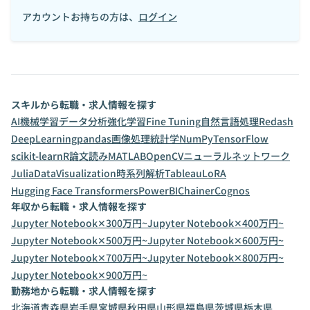
アカウントお持ちの方は、
ログイン
スキルから転職・求人情報を探す
AI
機械学習
データ分析
強化学習
Fine Tuning
自然言語処理
Redash
DeepLearning
pandas
画像処理
統計学
NumPy
TensorFlow
scikit-learn
R
論文読み
MATLAB
OpenCV
ニューラルネットワーク
Julia
DataVisualization
時系列解析
Tableau
LoRA
Hugging Face Transformers
PowerBI
Chainer
Cognos
年収から転職・求人情報を探す
Jupyter Notebook✕300万円~
Jupyter Notebook✕400万円~
Jupyter Notebook✕500万円~
Jupyter Notebook✕600万円~
Jupyter Notebook✕700万円~
Jupyter Notebook✕800万円~
Jupyter Notebook✕900万円~
勤務地から転職・求人情報を探す
北海道
青森県
岩手県
宮城県
秋田県
山形県
福島県
茨城県
栃木県