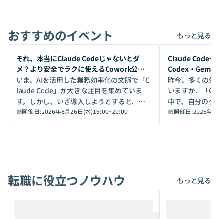
おすすめのイベント
もっと見る
開催前
開催前
それ、本当にClaude Codeじゃないとダ
Claude Co
メ？より安全でラクに使えるCowork公開
Codex・Gem
デモ
いま、AIを活用した業務効率化の文脈で「C
昨今、多くの生
laude Code」が大きな注目を集めていま
いますが、「Code
す。しかし、いざ導入しようとすると、セ
中で、自分のタ
キュリティ面の懸念や権限管理のハードル
開催日:
2026年8月26日(水)19:00
~
20:00
いいのか」を自
開催日:
2026年8
から、気軽に使えないケースも多いのでは
か？ 「なんとなく誰かが良いと言っていた
ないでしょうか。 Coworkは、非エンジニ
から」「SNS
アでも簡単に安全に扱えるよう作られた機
ら」と、周りの
能です。そして実は、日常の業務領域であ
ている方も少な
れば「Coworkで十分にカバーできる」だ
Iのポテンシャル
転職に役立つノウハウ
けでなく、想像以上の範囲まで自動化でき
は、評判ではな
もっと見る
ることは、まだあまり知られていません。
ているAIを選ぶこ
そこで本イベントでは、メルカリで生成AI
もやり取りを重
推進を担当されているハヤカワ五味氏をお
まで文脈を忘れず