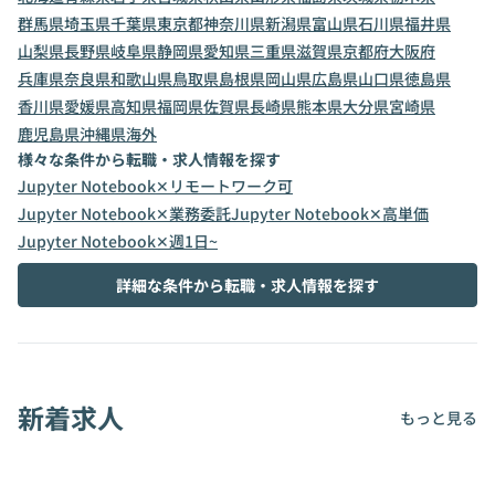
群馬県
埼玉県
千葉県
東京都
神奈川県
新潟県
富山県
石川県
福井県
山梨県
長野県
岐阜県
静岡県
愛知県
三重県
滋賀県
京都府
大阪府
兵庫県
奈良県
和歌山県
鳥取県
島根県
岡山県
広島県
山口県
徳島県
香川県
愛媛県
高知県
福岡県
佐賀県
長崎県
熊本県
大分県
宮崎県
鹿児島県
沖縄県
海外
様々な条件から転職・求人情報を探す
Jupyter Notebook✕リモートワーク可
Jupyter Notebook✕業務委託
Jupyter Notebook✕高単価
Jupyter Notebook✕週1日~
詳細な条件から転職・求人情報を探す
新着求人
もっと見る