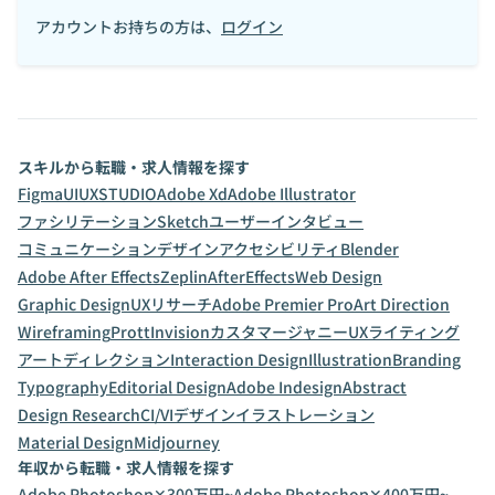
アカウントお持ちの方は、
ログイン
スキルから転職・求人情報を探す
Figma
UI
UX
STUDIO
Adobe Xd
Adobe Illustrator
ファシリテーション
Sketch
ユーザーインタビュー
コミュニケーションデザイン
アクセシビリティ
Blender
Adobe After Effects
Zeplin
AfterEffects
Web Design
Graphic Design
UXリサーチ
Adobe Premier Pro
Art Direction
Wireframing
Prott
Invision
カスタマージャニー
UXライティング
アートディレクション
Interaction Design
Illustration
Branding
Typography
Editorial Design
Adobe Indesign
Abstract
Design Research
CI/VIデザイン
イラストレーション
Material Design
Midjourney
年収から転職・求人情報を探す
Adobe Photoshop✕300万円~
Adobe Photoshop✕400万円~