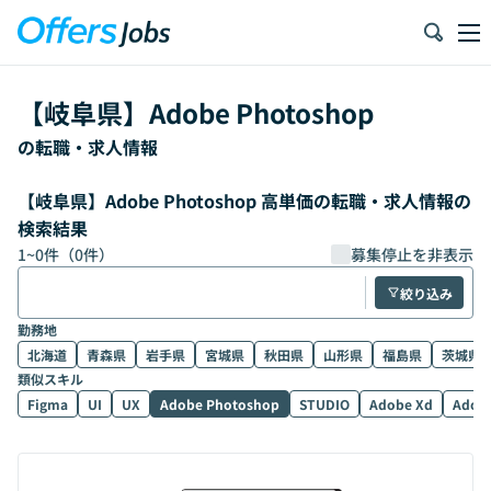
【
岐阜県
】
Adobe Photoshop
の転職・求人情報
【岐阜県】Adobe Photoshop 高単価の転職・求人情報の
検索結果
1
~
0
件（
0
件）
募集停止を非表示
絞り込み
勤務地
北海道
青森県
岩手県
宮城県
秋田県
山形県
福島県
茨城県
類似スキル
Figma
UI
UX
Adobe Photoshop
STUDIO
Adobe Xd
Adobe