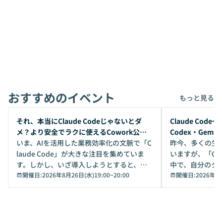
おすすめのイベント
もっと見る
開催前
開催前
それ、本当にClaude Codeじゃないとダ
Claude Co
メ？より安全でラクに使えるCowork公開
Codex・Gem
デモ
いま、AIを活用した業務効率化の文脈で「C
昨今、多くの生
laude Code」が大きな注目を集めていま
いますが、「Code
す。しかし、いざ導入しようとすると、セ
中で、自分のタ
キュリティ面の懸念や権限管理のハードル
開催日:
2026年8月26日(水)19:00
~
20:00
いいのか」を自
開催日:
2026年8
から、気軽に使えないケースも多いのでは
か？ 「なんとなく誰かが良いと言っていた
ないでしょうか。 Coworkは、非エンジニ
から」「SNS
アでも簡単に安全に扱えるよう作られた機
ら」と、周りの
能です。そして実は、日常の業務領域であ
ている方も少な