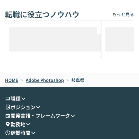
れば「Coworkで十分にカバーできる」だ
Iのポテンシャル
転職に役立つノウハウ
けでなく、想像以上の範囲まで自動化でき
は、評判ではな
もっと見る
ることは、まだあまり知られていません。
ているAIを選ぶこ
そこで本イベントでは、メルカリで生成AI
もやり取りを重
推進を担当されているハヤカワ五味氏をお
まで文脈を忘れず
迎えし、Coworkを使った業務自動化の実
キストだけでな
際を、公開デモを交えてわかりやすくお伝
うときに一番打率が
えします。 前半のLTでは、ハヤカワ氏より
え、次々と新し
メルカリでの判断基準をもとに「なぜClau
それぞれの本当
de CodeはNGになりがちで、なぜCowork
スクごとに最適
なら安全なのか」を解説いただいた上で、C
すのは至難の業です。 そこで
HOME
oworkの基本的な機能をご紹介いただきま
>
Adobe Photoshop
>
岐阜県
は、LLMのフ
す。 続く公開デモでは、実際にCoworkを
ント構築の最前
使ってワークフローを構築する様子をお見
社松尾研究所の尾
職種
せいただきます。数分でワークフローが完
e・Codex・G
ポジション
成する手軽さや、Gmail等の外部サービス
分けの考え方を紐
とセキュアに連携できるポイントなど、実
使わなくなった
開発言語・フレームワーク
演を通じて具体的なイメージをお届けしま
らではの視点でお
勤務地
す。 後半のディスカッションでは、セキュ
のAIに絞るべ
稼働時間
リティの考え方や社内導入の進め方など、
迷っている方か