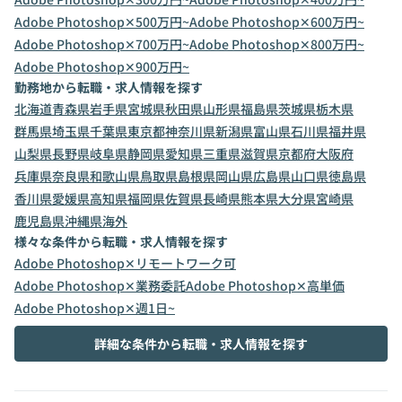
Adobe Photoshop✕500万円~
Adobe Photoshop✕600万円~
Adobe Photoshop✕700万円~
Adobe Photoshop✕800万円~
Adobe Photoshop✕900万円~
勤務地から転職・求人情報を探す
北海道
青森県
岩手県
宮城県
秋田県
山形県
福島県
茨城県
栃木県
群馬県
埼玉県
千葉県
東京都
神奈川県
新潟県
富山県
石川県
福井県
山梨県
長野県
岐阜県
静岡県
愛知県
三重県
滋賀県
京都府
大阪府
兵庫県
奈良県
和歌山県
鳥取県
島根県
岡山県
広島県
山口県
徳島県
香川県
愛媛県
高知県
福岡県
佐賀県
長崎県
熊本県
大分県
宮崎県
鹿児島県
沖縄県
海外
様々な条件から転職・求人情報を探す
Adobe Photoshop✕リモートワーク可
Adobe Photoshop✕業務委託
Adobe Photoshop✕高単価
Adobe Photoshop✕週1日~
詳細な条件から転職・求人情報を探す