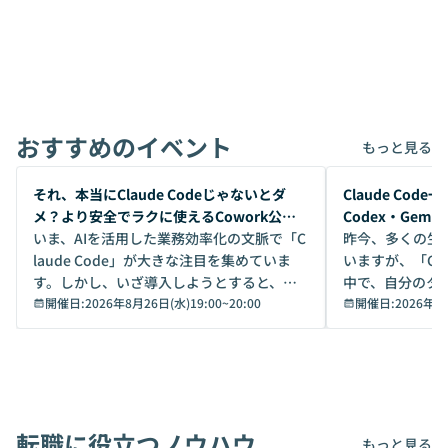
おすすめのイベント
もっと見る
開催前
開催前
それ、本当にClaude Codeじゃないとダ
Claude Co
メ？より安全でラクに使えるCowork公開
Codex・Gem
デモ
いま、AIを活用した業務効率化の文脈で「C
昨今、多くの生
laude Code」が大きな注目を集めていま
いますが、「Code
す。しかし、いざ導入しようとすると、セ
中で、自分のタ
キュリティ面の懸念や権限管理のハードル
開催日:
2026年8月26日(水)19:00
~
20:00
いいのか」を自
開催日:
2026年8
から、気軽に使えないケースも多いのでは
か？ 「なんとなく誰かが良いと言っていた
ないでしょうか。 Coworkは、非エンジニ
から」「SNS
アでも簡単に安全に扱えるよう作られた機
ら」と、周りの
能です。そして実は、日常の業務領域であ
ている方も少な
れば「Coworkで十分にカバーできる」だ
Iのポテンシャル
転職に役立つノウハウ
けでなく、想像以上の範囲まで自動化でき
は、評判ではな
もっと見る