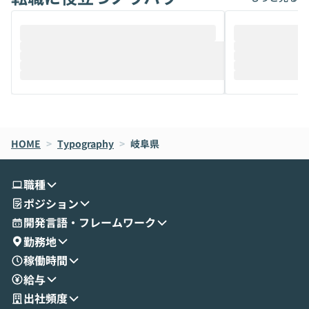
ることは、まだあまり知られていません。
ているAIを選ぶこ
そこで本イベントでは、メルカリで生成AI
もやり取りを重
推進を担当されているハヤカワ五味氏をお
まで文脈を忘れず
迎えし、Coworkを使った業務自動化の実
キストだけでな
際を、公開デモを交えてわかりやすくお伝
うときに一番打率が
えします。 前半のLTでは、ハヤカワ氏より
え、次々と新し
メルカリでの判断基準をもとに「なぜClau
それぞれの本当
de CodeはNGになりがちで、なぜCowork
スクごとに最適
なら安全なのか」を解説いただいた上で、C
すのは至難の業です。 そこで
HOME
oworkの基本的な機能をご紹介いただきま
>
Typography
>
岐阜県
は、LLMのフ
す。 続く公開デモでは、実際にCoworkを
ント構築の最前
使ってワークフローを構築する様子をお見
社松尾研究所の尾
職種
せいただきます。数分でワークフローが完
e・Codex・G
ポジション
成する手軽さや、Gmail等の外部サービス
分けの考え方を紐
とセキュアに連携できるポイントなど、実
使わなくなった
開発言語・フレームワーク
演を通じて具体的なイメージをお届けしま
らではの視点でお
勤務地
す。 後半のディスカッションでは、セキュ
のAIに絞るべ
稼働時間
リティの考え方や社内導入の進め方など、
迷っている方か
給与
現場目線でさらに深掘りしていきます。
最適化したい方
「自分の業務をAIで自動化してみたいけ
ご参加をお待ち
出社頻度