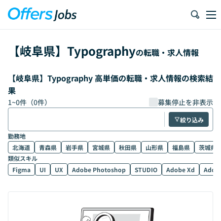
【
岐阜県
】
Typography
の転職・求人情報
【岐阜県】Typography 高単価の転職・求人情報の検索結
果
1
~
0
件（
0
件）
募集停止を非表示
絞り込み
勤務地
北海道
青森県
岩手県
宮城県
秋田県
山形県
福島県
茨城県
類似スキル
Figma
UI
UX
Adobe Photoshop
STUDIO
Adobe Xd
Adobe