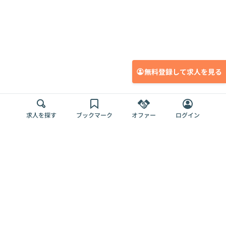
無料登録して求人を見る
求人を探す
ブックマーク
オファー
ログイン
メディア
サービス
キャリアアップ
採用担当者さま
各種媒体
を目指す
トップページ
Offers AI
Offers
ログイン
利用規約
新規登録・ロ
RPO
Magazine