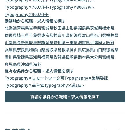
Typography✕700万円~
Typography✕800万円~
Typography✕900万円~
勤務地から転職・求人情報を探す
北海道
青森県
岩手県
宮城県
秋田県
山形県
福島県
茨城県
栃木県
群馬県
埼玉県
千葉県
東京都
神奈川県
新潟県
富山県
石川県
福井県
山梨県
長野県
岐阜県
静岡県
愛知県
三重県
滋賀県
京都府
大阪府
兵庫県
奈良県
和歌山県
鳥取県
島根県
岡山県
広島県
山口県
徳島県
香川県
愛媛県
高知県
福岡県
佐賀県
長崎県
熊本県
大分県
宮崎県
鹿児島県
沖縄県
海外
様々な条件から転職・求人情報を探す
Typography✕リモートワーク可
Typography✕業務委託
Typography✕高単価
Typography✕週1日~
詳細な条件から転職・求人情報を探す