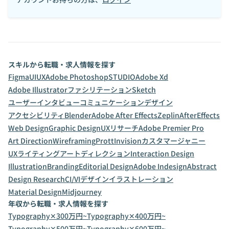
スキルから転職・求人情報を探す
Figma
UI
UX
Adobe Photoshop
STUDIO
Adobe Xd
Adobe Illustrator
ファシリテーション
Sketch
ユーザーインタビュー
コミュニケーションデザイン
アクセシビリティ
Blender
Adobe After Effects
Zeplin
AfterEffects
Web Design
Graphic Design
UXリサーチ
Adobe Premier Pro
Art Direction
Wireframing
Prott
Invision
カスタマージャニー
UXライティング
アートディレクション
Interaction Design
Illustration
Branding
Editorial Design
Adobe Indesign
Abstract
Design Research
CI/VIデザイン
イラストレーション
Material Design
Midjourney
年収から転職・求人情報を探す
Typography✕300万円~
Typography✕400万円~
Typography✕500万円~
Typography✕600万円~