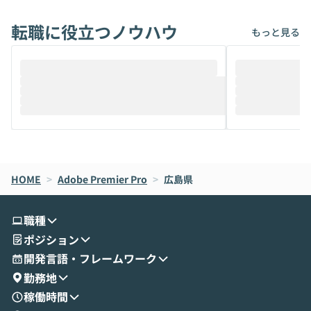
れば「Coworkで十分にカバーできる」だ
Iのポテンシャル
転職に役立つノウハウ
けでなく、想像以上の範囲まで自動化でき
は、評判ではな
もっと見る
ることは、まだあまり知られていません。
ているAIを選ぶこ
そこで本イベントでは、メルカリで生成AI
もやり取りを重
推進を担当されているハヤカワ五味氏をお
まで文脈を忘れず
迎えし、Coworkを使った業務自動化の実
キストだけでな
際を、公開デモを交えてわかりやすくお伝
うときに一番打率が
えします。 前半のLTでは、ハヤカワ氏より
え、次々と新し
メルカリでの判断基準をもとに「なぜClau
それぞれの本当
de CodeはNGになりがちで、なぜCowork
スクごとに最適
なら安全なのか」を解説いただいた上で、C
すのは至難の業です。 そこで
HOME
oworkの基本的な機能をご紹介いただきま
>
Adobe Premier Pro
>
広島県
は、LLMのフ
す。 続く公開デモでは、実際にCoworkを
ント構築の最前
使ってワークフローを構築する様子をお見
社松尾研究所の尾
職種
せいただきます。数分でワークフローが完
e・Codex・G
ポジション
成する手軽さや、Gmail等の外部サービス
分けの考え方を紐
とセキュアに連携できるポイントなど、実
使わなくなった
開発言語・フレームワーク
演を通じて具体的なイメージをお届けしま
らではの視点でお
勤務地
す。 後半のディスカッションでは、セキュ
のAIに絞るべ
稼働時間
リティの考え方や社内導入の進め方など、
迷っている方か