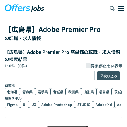
【
広島県
】
Adobe Premier Pro
の転職・求人情報
【広島県】Adobe Premier Pro 高単価の転職・求人情報
の検索結果
1
~
0
件（
0
件）
募集停止を非表示
絞り込み
勤務地
北海道
青森県
岩手県
宮城県
秋田県
山形県
福島県
茨城県
類似スキル
Figma
UI
UX
Adobe Photoshop
STUDIO
Adobe Xd
Adobe