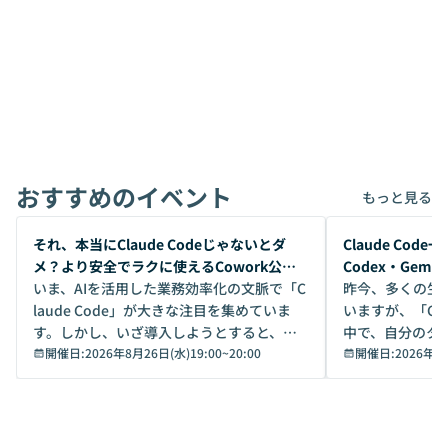
おすすめのイベント
もっと見る
開催前
開催前
それ、本当にClaude Codeじゃないとダ
Claude Co
メ？より安全でラクに使えるCowork公開
Codex・Gem
デモ
いま、AIを活用した業務効率化の文脈で「C
昨今、多くの生
laude Code」が大きな注目を集めていま
いますが、「Code
す。しかし、いざ導入しようとすると、セ
中で、自分のタ
キュリティ面の懸念や権限管理のハードル
開催日:
2026年8月26日(水)19:00
~
20:00
いいのか」を自
開催日:
2026年8
から、気軽に使えないケースも多いのでは
か？ 「なんとなく誰かが良いと言っていた
ないでしょうか。 Coworkは、非エンジニ
から」「SNS
アでも簡単に安全に扱えるよう作られた機
ら」と、周りの
能です。そして実は、日常の業務領域であ
ている方も少な