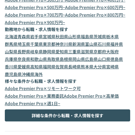
Adobe Premier Pro✕500万円~
Adobe Premier Pro✕600万円~
Adobe Premier Pro✕700万円~
Adobe Premier Pro✕800万円~
Adobe Premier Pro✕900万円~
勤務地から転職・求人情報を探す
北海道
青森県
岩手県
宮城県
秋田県
山形県
福島県
茨城県
栃木県
群馬県
埼玉県
千葉県
東京都
神奈川県
新潟県
富山県
石川県
福井県
山梨県
長野県
岐阜県
静岡県
愛知県
三重県
滋賀県
京都府
大阪府
兵庫県
奈良県
和歌山県
鳥取県
島根県
岡山県
広島県
山口県
徳島県
香川県
愛媛県
高知県
福岡県
佐賀県
長崎県
熊本県
大分県
宮崎県
鹿児島県
沖縄県
海外
様々な条件から転職・求人情報を探す
Adobe Premier Pro✕リモートワーク可
Adobe Premier Pro✕業務委託
Adobe Premier Pro✕高単価
Adobe Premier Pro✕週1日~
詳細な条件から転職・求人情報を探す