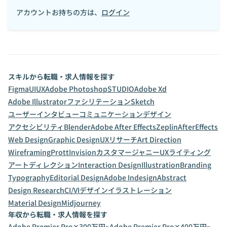
アカウントお持ちの方は、
ログイン
スキルから転職・求人情報を探す
Figma
UI
UX
Adobe Photoshop
STUDIO
Adobe Xd
Adobe Illustrator
ファシリテーション
Sketch
ユーザーインタビュー
コミュニケーションデザイン
アクセシビリティ
Blender
Adobe After Effects
Zeplin
AfterEffects
Web Design
Graphic Design
UXリサーチ
Art Direction
Wireframing
Prott
Invision
カスタマージャニー
UXライティング
アートディレクション
Interaction Design
Illustration
Branding
Typography
Editorial Design
Adobe Indesign
Abstract
Design Research
CI/VIデザイン
イラストレーション
Material Design
Midjourney
年収から転職・求人情報を探す
Adobe Premier Pro✕300万円~
Adobe Premier Pro✕400万円~