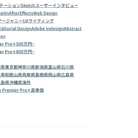
テーション
Sketch
ユーザーインタビュー
eplin
AfterEffects
Web Design
マージャニー
UXライティング
Editorial Design
Adobe Indesign
Abstract
ney
ier Pro✕500万円~
ier Pro✕800万円~
葉県
東京都
神奈川県
新潟県
富山県
石川県
良県
和歌山県
鳥取県
島根県
岡山県
広島県
児島県
沖縄県
海外
e Premier Pro✕高単価