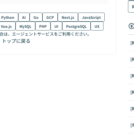
Python
AI
Go
GCP
Next.js
JavaScript
Vue.js
MySQL
PHP
UI
PostgreSQL
UX
合は、エージェントサービスをご利用ください。
トップに戻る
[
[
[
[
[
[