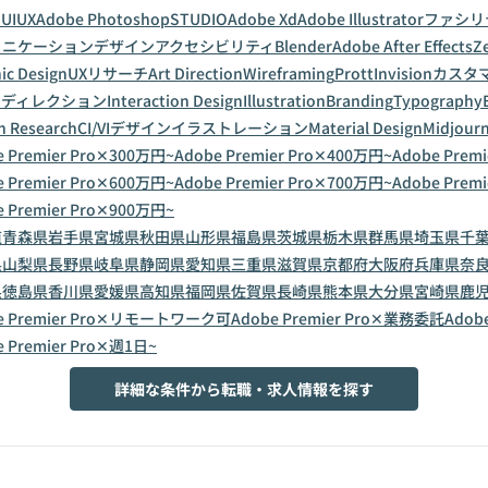
a
UI
UX
Adobe Photoshop
STUDIO
Adobe Xd
Adobe Illustrator
ファシリ
ュニケーションデザイン
アクセシビリティ
Blender
Adobe After Effects
Z
ic Design
UXリサーチ
Art Direction
Wireframing
Prott
Invision
カスタ
トディレクション
Interaction Design
Illustration
Branding
Typography
n Research
CI/VIデザイン
イラストレーション
Material Design
Midjour
e Premier Pro✕300万円~
Adobe Premier Pro✕400万円~
Adobe Prem
e Premier Pro✕600万円~
Adobe Premier Pro✕700万円~
Adobe Prem
e Premier Pro✕900万円~
道
青森県
岩手県
宮城県
秋田県
山形県
福島県
茨城県
栃木県
群馬県
埼玉県
千
県
山梨県
長野県
岐阜県
静岡県
愛知県
三重県
滋賀県
京都府
大阪府
兵庫県
奈
県
徳島県
香川県
愛媛県
高知県
福岡県
佐賀県
長崎県
熊本県
大分県
宮崎県
鹿
e Premier Pro✕リモートワーク可
Adobe Premier Pro✕業務委託
Adob
e Premier Pro✕週1日~
詳細な条件から転職・求人情報を探す