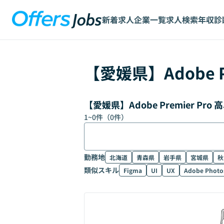
新着求人
企業一覧
求人検索
年収診
【
愛媛県
】
Adobe 
【愛媛県】Adobe Premier 
1
~
0
件（
0
件）
勤務地
北海道
青森県
岩手県
宮城県
秋
類似スキル
Figma
UI
UX
Adobe Photo