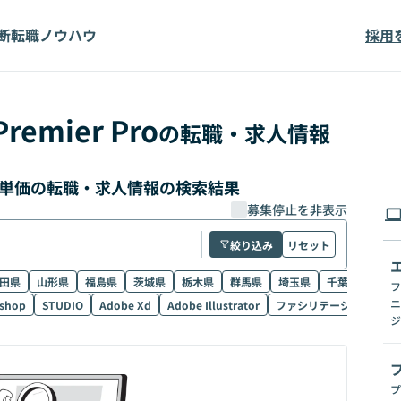
断
転職ノウハウ
採用
Premier Pro
の転職・求人情報
Pro 高単価の転職・求人情報の検索結果
募集停止を非表示
絞り込み
リセット
田県
山形県
福島県
茨城県
栃木県
群馬県
埼玉県
千葉県
東京
フ
ニ
shop
STUDIO
Adobe Xd
Adobe Illustrator
ファシリテーション
Sk
ジ
プ