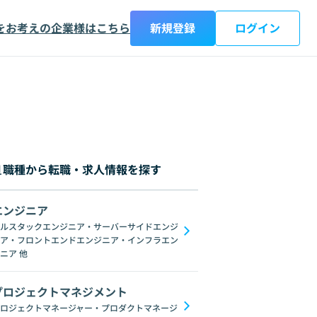
をお考えの企業様はこちら
新規登録
ログイン
職種から転職・求人情報を探す
エンジニア
都
神奈川県
新潟県
富山県
石川県
福井県
山梨県
長野県
岐阜
ルスタックエンジニア・サーバーサイドエンジ
ア・フロントエンドエンジニア・インフラエン
etch
ユーザーインタビュー
コミュニケーションデザイン
アクセシビリテ
ニア
他
プロジェクトマネジメント
ロジェクトマネージャー・プロダクトマネージ