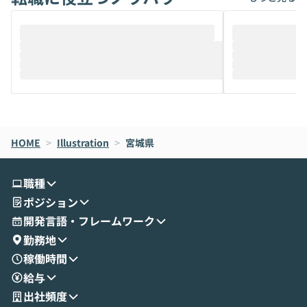
ることは、まだあまり知られていません。
ているAIを選ぶこ
そこで本イベントでは、メルカリで生成AI
もやり取りを重
推進を担当されているハヤカワ五味氏をお
まで文脈を忘れず
迎えし、Coworkを使った業務自動化の実
キストだけでな
際を、公開デモを交えてわかりやすくお伝
うときに一番打率が
えします。 前半のLTでは、ハヤカワ氏より
え、次々と新し
メルカリでの判断基準をもとに「なぜClau
それぞれの本当
de CodeはNGになりがちで、なぜCowork
スクごとに最適
なら安全なのか」を解説いただいた上で、C
すのは至難の業です。 そこで
HOME
oworkの基本的な機能をご紹介いただきま
>
Illustration
>
宮城県
は、LLMのフ
す。 続く公開デモでは、実際にCoworkを
ント構築の最前
使ってワークフローを構築する様子をお見
社松尾研究所の尾
職種
せいただきます。数分でワークフローが完
e・Codex・G
ポジション
成する手軽さや、Gmail等の外部サービス
分けの考え方を紐
とセキュアに連携できるポイントなど、実
使わなくなった
開発言語・フレームワーク
演を通じて具体的なイメージをお届けしま
らではの視点でお
勤務地
す。 後半のディスカッションでは、セキュ
のAIに絞るべ
稼働時間
リティの考え方や社内導入の進め方など、
迷っている方か
給与
現場目線でさらに深掘りしていきます。
最適化したい方
「自分の業務をAIで自動化してみたいけ
ご参加をお待ち
出社頻度