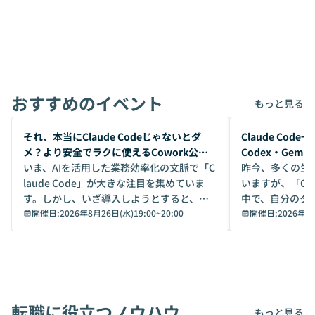
おすすめのイベント
もっと見る
開催前
開催前
それ、本当にClaude Codeじゃないとダ
Claude Co
メ？より安全でラクに使えるCowork公開
Codex・Gem
デモ
いま、AIを活用した業務効率化の文脈で「C
昨今、多くの生
laude Code」が大きな注目を集めていま
いますが、「Code
す。しかし、いざ導入しようとすると、セ
中で、自分のタ
キュリティ面の懸念や権限管理のハードル
開催日:
2026年8月26日(水)19:00
~
20:00
いいのか」を自
開催日:
2026年8
から、気軽に使えないケースも多いのでは
か？ 「なんとなく誰かが良いと言っていた
ないでしょうか。 Coworkは、非エンジニ
から」「SNS
アでも簡単に安全に扱えるよう作られた機
ら」と、周りの
能です。そして実は、日常の業務領域であ
ている方も少な
れば「Coworkで十分にカバーできる」だ
Iのポテンシャル
転職に役立つノウハウ
けでなく、想像以上の範囲まで自動化でき
は、評判ではな
もっと見る