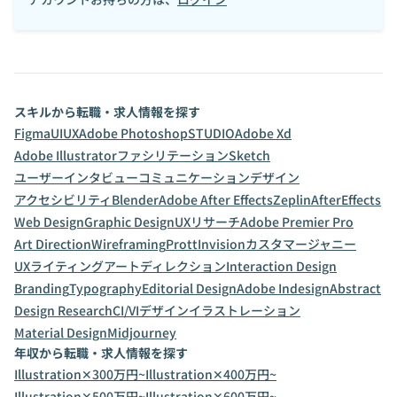
スキルから転職・求人情報を探す
Figma
UI
UX
Adobe Photoshop
STUDIO
Adobe Xd
Adobe Illustrator
ファシリテーション
Sketch
ユーザーインタビュー
コミュニケーションデザイン
アクセシビリティ
Blender
Adobe After Effects
Zeplin
AfterEffects
Web Design
Graphic Design
UXリサーチ
Adobe Premier Pro
Art Direction
Wireframing
Prott
Invision
カスタマージャニー
UXライティング
アートディレクション
Interaction Design
Branding
Typography
Editorial Design
Adobe Indesign
Abstract
Design Research
CI/VIデザイン
イラストレーション
Material Design
Midjourney
年収から転職・求人情報を探す
Illustration✕300万円~
Illustration✕400万円~
Illustration✕500万円~
Illustration✕600万円~