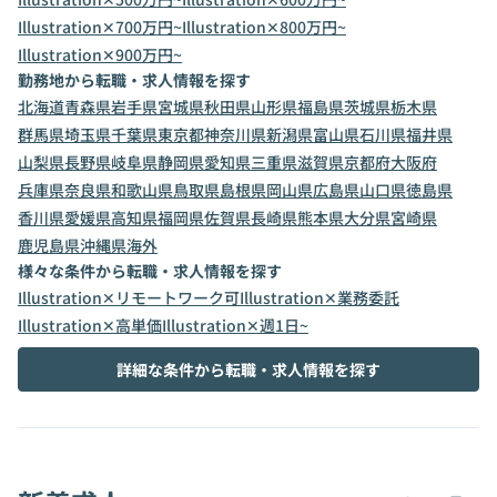
Illustration✕700万円~
Illustration✕800万円~
Illustration✕900万円~
勤務地から転職・求人情報を探す
北海道
青森県
岩手県
宮城県
秋田県
山形県
福島県
茨城県
栃木県
群馬県
埼玉県
千葉県
東京都
神奈川県
新潟県
富山県
石川県
福井県
山梨県
長野県
岐阜県
静岡県
愛知県
三重県
滋賀県
京都府
大阪府
兵庫県
奈良県
和歌山県
鳥取県
島根県
岡山県
広島県
山口県
徳島県
香川県
愛媛県
高知県
福岡県
佐賀県
長崎県
熊本県
大分県
宮崎県
鹿児島県
沖縄県
海外
様々な条件から転職・求人情報を探す
Illustration✕リモートワーク可
Illustration✕業務委託
Illustration✕高単価
Illustration✕週1日~
詳細な条件から転職・求人情報を探す