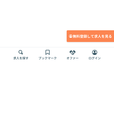
無料登録して求人を見る
求人を探す
ブックマーク
オファー
ログイン
メディア
サービス
キャリアアップ
採用担当者さま
各種媒体
を目指す
トップページ
Offers AI
Offers
ログイン
利用規約
新規登録・ロ
RPO
Magazine