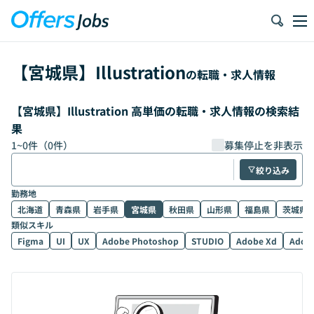
【
宮城県
】
Illustration
の転職・求人情報
【宮城県】Illustration 高単価の転職・求人情報の検索結
果
1
~
0
件（
0
件）
募集停止を非表示
絞り込み
勤務地
北海道
青森県
岩手県
宮城県
秋田県
山形県
福島県
茨城県
類似スキル
Figma
UI
UX
Adobe Photoshop
STUDIO
Adobe Xd
Adobe