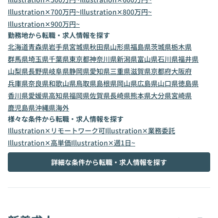
Illustration✕700万円~
Illustration✕800万円~
Illustration✕900万円~
勤務地から転職・求人情報を探す
北海道
青森県
岩手県
宮城県
秋田県
山形県
福島県
茨城県
栃木県
群馬県
埼玉県
千葉県
東京都
神奈川県
新潟県
富山県
石川県
福井県
山梨県
長野県
岐阜県
静岡県
愛知県
三重県
滋賀県
京都府
大阪府
兵庫県
奈良県
和歌山県
鳥取県
島根県
岡山県
広島県
山口県
徳島県
香川県
愛媛県
高知県
福岡県
佐賀県
長崎県
熊本県
大分県
宮崎県
鹿児島県
沖縄県
海外
様々な条件から転職・求人情報を探す
Illustration✕リモートワーク可
Illustration✕業務委託
Illustration✕高単価
Illustration✕週1日~
詳細な条件から転職・求人情報を探す