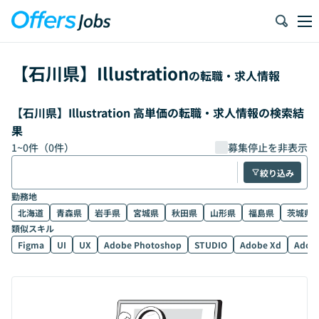
【
石川県
】
Illustration
の転職・求人情報
【石川県】Illustration 高単価の転職・求人情報の検索結
果
1
~
0
件（
0
件）
募集停止を非表示
絞り込み
勤務地
北海道
青森県
岩手県
宮城県
秋田県
山形県
福島県
茨城県
類似スキル
Figma
UI
UX
Adobe Photoshop
STUDIO
Adobe Xd
Adobe