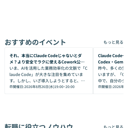
おすすめのイベント
もっと見る
開催前
開催前
それ、本当にClaude Codeじゃないとダ
Claude Co
メ？より安全でラクに使えるCowork公開
Codex・Gem
デモ
いま、AIを活用した業務効率化の文脈で「C
昨今、多くの生
laude Code」が大きな注目を集めていま
いますが、「Code
す。しかし、いざ導入しようとすると、セ
中で、自分のタ
キュリティ面の懸念や権限管理のハードル
開催日:
2026年8月26日(水)19:00
~
20:00
いいのか」を自
開催日:
2026年8
から、気軽に使えないケースも多いのでは
か？ 「なんとなく誰かが良いと言っていた
ないでしょうか。 Coworkは、非エンジニ
から」「SNS
アでも簡単に安全に扱えるよう作られた機
ら」と、周りの
能です。そして実は、日常の業務領域であ
ている方も少な
れば「Coworkで十分にカバーできる」だ
Iのポテンシャル
転職に役立つノウハウ
けでなく、想像以上の範囲まで自動化でき
は、評判ではな
もっと見る