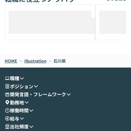
ることは、まだあまり知られていません。
ているAIを選ぶこ
そこで本イベントでは、メルカリで生成AI
もやり取りを重
推進を担当されているハヤカワ五味氏をお
まで文脈を忘れず
迎えし、Coworkを使った業務自動化の実
キストだけでな
際を、公開デモを交えてわかりやすくお伝
うときに一番打率が
えします。 前半のLTでは、ハヤカワ氏より
え、次々と新し
メルカリでの判断基準をもとに「なぜClau
それぞれの本当
de CodeはNGになりがちで、なぜCowork
スクごとに最適
なら安全なのか」を解説いただいた上で、C
すのは至難の業です。 そこで
HOME
oworkの基本的な機能をご紹介いただきま
>
Illustration
>
石川県
は、LLMのフ
す。 続く公開デモでは、実際にCoworkを
ント構築の最前
使ってワークフローを構築する様子をお見
社松尾研究所の尾
職種
せいただきます。数分でワークフローが完
e・Codex・G
ポジション
成する手軽さや、Gmail等の外部サービス
分けの考え方を紐
とセキュアに連携できるポイントなど、実
使わなくなった
開発言語・フレームワーク
演を通じて具体的なイメージをお届けしま
らではの視点でお
勤務地
す。 後半のディスカッションでは、セキュ
のAIに絞るべ
稼働時間
リティの考え方や社内導入の進め方など、
迷っている方か
給与
現場目線でさらに深掘りしていきます。
最適化したい方
「自分の業務をAIで自動化してみたいけ
ご参加をお待ち
出社頻度