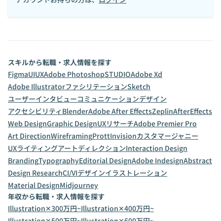
スキルから転職・求人情報を探す
Figma
UI
UX
Adobe Photoshop
STUDIO
Adobe Xd
Adobe Illustrator
ファシリテーション
Sketch
ユーザーインタビュー
コミュニケーションデザイン
アクセシビリティ
Blender
Adobe After Effects
Zeplin
AfterEffects
Web Design
Graphic Design
UXリサーチ
Adobe Premier Pro
Art Direction
Wireframing
Prott
Invision
カスタマージャニー
UXライティング
アートディレクション
Interaction Design
Branding
Typography
Editorial Design
Adobe Indesign
Abstract
Design Research
CI/VIデザイン
イラストレーション
Material Design
Midjourney
年収から転職・求人情報を探す
Illustration✕300万円~
Illustration✕400万円~
Illustration✕500万円~
Illustration✕600万円~