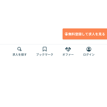
無料登録して求人を見る
求人を探す
ブックマーク
オファー
ログイン
メディア
サービス
キャリアアップ
採用担当者さま
各種媒体
を目指す
トップページ
Offers AI
Offers
ログイン
利用規約
新規登録・ロ
RPO
Magazine