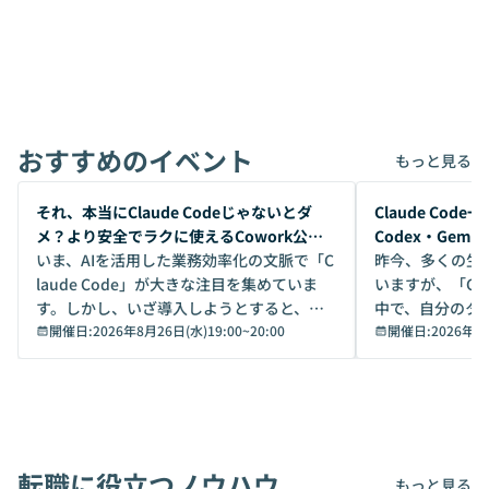
おすすめのイベント
もっと見る
開催前
開催前
それ、本当にClaude Codeじゃないとダ
Claude Co
メ？より安全でラクに使えるCowork公開
Codex・Gem
デモ
いま、AIを活用した業務効率化の文脈で「C
昨今、多くの生
laude Code」が大きな注目を集めていま
いますが、「Code
す。しかし、いざ導入しようとすると、セ
中で、自分のタ
キュリティ面の懸念や権限管理のハードル
開催日:
2026年8月26日(水)19:00
~
20:00
いいのか」を自
開催日:
2026年8
から、気軽に使えないケースも多いのでは
か？ 「なんとなく誰かが良いと言っていた
ないでしょうか。 Coworkは、非エンジニ
から」「SNS
アでも簡単に安全に扱えるよう作られた機
ら」と、周りの
能です。そして実は、日常の業務領域であ
ている方も少な
れば「Coworkで十分にカバーできる」だ
Iのポテンシャル
転職に役立つノウハウ
けでなく、想像以上の範囲まで自動化でき
は、評判ではな
もっと見る