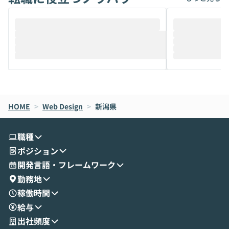
ることは、まだあまり知られていません。
ているAIを選ぶこ
そこで本イベントでは、メルカリで生成AI
もやり取りを重
推進を担当されているハヤカワ五味氏をお
まで文脈を忘れず
迎えし、Coworkを使った業務自動化の実
キストだけでな
際を、公開デモを交えてわかりやすくお伝
うときに一番打率が
えします。 前半のLTでは、ハヤカワ氏より
え、次々と新し
メルカリでの判断基準をもとに「なぜClau
それぞれの本当
de CodeはNGになりがちで、なぜCowork
スクごとに最適
なら安全なのか」を解説いただいた上で、C
すのは至難の業です。 そこで
HOME
oworkの基本的な機能をご紹介いただきま
>
Web Design
>
新潟県
は、LLMのフ
す。 続く公開デモでは、実際にCoworkを
ント構築の最前
使ってワークフローを構築する様子をお見
社松尾研究所の尾
職種
せいただきます。数分でワークフローが完
e・Codex・G
ポジション
成する手軽さや、Gmail等の外部サービス
分けの考え方を紐
とセキュアに連携できるポイントなど、実
使わなくなった
開発言語・フレームワーク
演を通じて具体的なイメージをお届けしま
らではの視点でお
勤務地
す。 後半のディスカッションでは、セキュ
のAIに絞るべ
稼働時間
リティの考え方や社内導入の進め方など、
迷っている方か
給与
現場目線でさらに深掘りしていきます。
最適化したい方
「自分の業務をAIで自動化してみたいけ
ご参加をお待ち
出社頻度