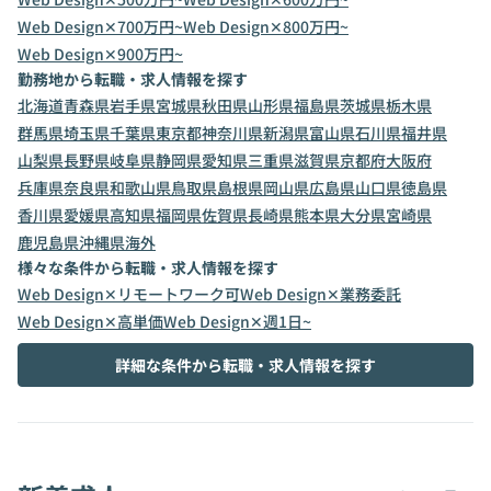
Web Design✕700万円~
Web Design✕800万円~
Web Design✕900万円~
勤務地から転職・求人情報を探す
北海道
青森県
岩手県
宮城県
秋田県
山形県
福島県
茨城県
栃木県
群馬県
埼玉県
千葉県
東京都
神奈川県
新潟県
富山県
石川県
福井県
山梨県
長野県
岐阜県
静岡県
愛知県
三重県
滋賀県
京都府
大阪府
兵庫県
奈良県
和歌山県
鳥取県
島根県
岡山県
広島県
山口県
徳島県
香川県
愛媛県
高知県
福岡県
佐賀県
長崎県
熊本県
大分県
宮崎県
鹿児島県
沖縄県
海外
様々な条件から転職・求人情報を探す
Web Design✕リモートワーク可
Web Design✕業務委託
Web Design✕高単価
Web Design✕週1日~
詳細な条件から転職・求人情報を探す