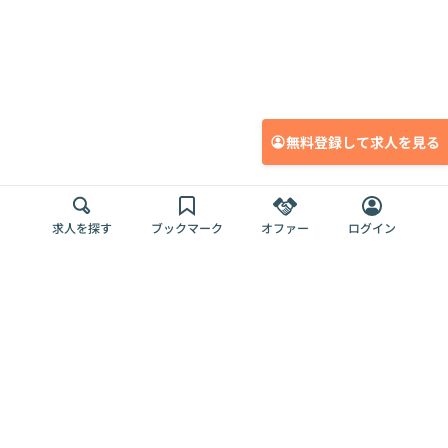
無料登録して求人を見る
求人を探す
ブックマーク
オファー
ログイン
メディア
サービス
キャリアアップ
採用担当者さま
各種媒体
を目指す
トップページ
Offers AI
Offers
ログイン
利用規約
新規登録・ロ
RPO
Magazine