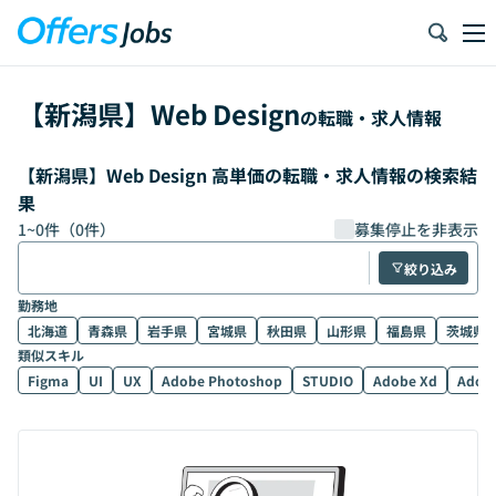
【
新潟県
】
Web Design
の転職・求人情報
【新潟県】Web Design 高単価の転職・求人情報の検索結
果
1
~
0
件（
0
件）
募集停止を非表示
絞り込み
勤務地
北海道
青森県
岩手県
宮城県
秋田県
山形県
福島県
茨城県
類似スキル
Figma
UI
UX
Adobe Photoshop
STUDIO
Adobe Xd
Adobe