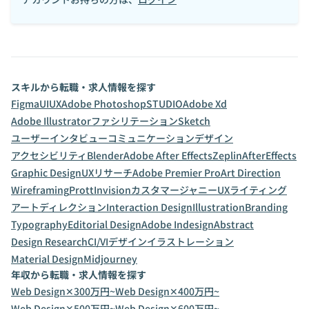
スキルから転職・求人情報を探す
Figma
UI
UX
Adobe Photoshop
STUDIO
Adobe Xd
Adobe Illustrator
ファシリテーション
Sketch
ユーザーインタビュー
コミュニケーションデザイン
アクセシビリティ
Blender
Adobe After Effects
Zeplin
AfterEffects
Graphic Design
UXリサーチ
Adobe Premier Pro
Art Direction
Wireframing
Prott
Invision
カスタマージャニー
UXライティング
アートディレクション
Interaction Design
Illustration
Branding
Typography
Editorial Design
Adobe Indesign
Abstract
Design Research
CI/VIデザイン
イラストレーション
Material Design
Midjourney
年収から転職・求人情報を探す
Web Design✕300万円~
Web Design✕400万円~
Web Design✕500万円~
Web Design✕600万円~